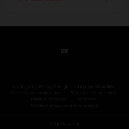
Copyright © 2026 Img Prestige
L'agence immobilière
Юридическая информация
Politique de confidentialité
Politique de cookies
Honoraires
Оставьте запрос на оценку объекта
Site propulsé par