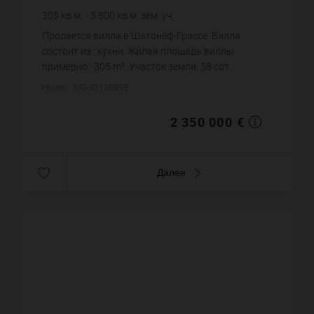
305
кв.м.
5 800
кв.м. зем. уч.
7 704,92 €
цена за кв.м.
Продается вилла в Шатонёф-Грассе. Вилла
состоит из : кухни. Жилая площадь виллы
примерно : 305 m². Участок земли: 58 сот.
Бассейн. Постройка 2012 года. Цена объекта 2
Номер: IMG-33138895
350 000 €. ...
2 350 000 €
Далее