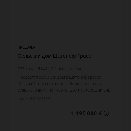
ПРОДАЖА
Сельский дом Шатонёф-Грасс
237
кв.м.
5 042,19 €
цена за кв.м.
Продается сельский дом в Шатонёф-Грассе.
Сельский дом состоит из : . Жилая площадь
сельского дома примерно : 237 m². Хороший вид.
Постройка 1948 года. Цена объекта 1 195 000 €. ...
Номер: IMG-32664684
1 195 000 €