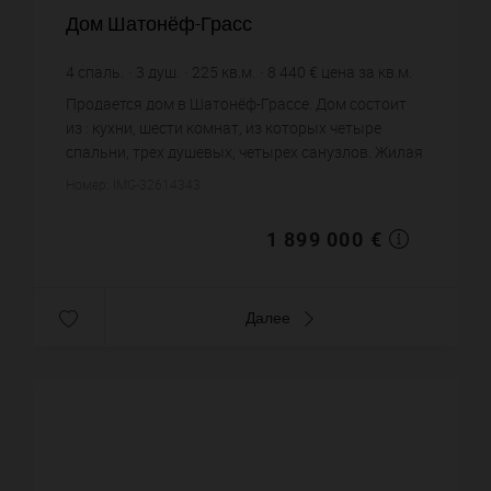
Дом Шатонёф-Грасс
4
спаль.
3
душ.
225
кв.м.
8 440 €
цена за кв.м.
Продается дом в Шатонёф-Грассе. Дом состоит
из : кухни, шести комнат, из которых четыре
спальни, трех душевых, четырех санузлов. Жилая
площадь дома примерно : 225 m². Бассейн. Цена
Номер: IMG-32614343
объекта 1 899 000&...
1 899 000 €
Далее