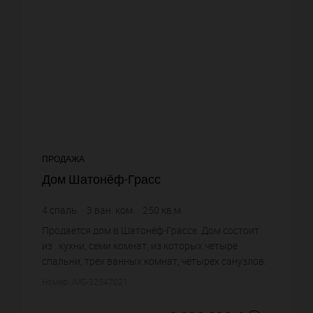
ПРОДАЖА
Дом Шатонёф-Грасс
4
спаль.
3
ван. ком.
250
кв.м.
11 960 €
цена за кв.м.
Продается дом в Шатонёф-Грассе. Дом состоит
из : кухни, семи комнат, из которых четыре
спальни, трех ванных комнат, четырех санузлов.
Жилая площадь дома примерно : 250 m². Вид на
Номер: IMG-32547021
море. Бассейн. Цена ...