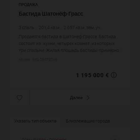
ПРОДАЖА
Бастида Шатонёф-Грасс
3
спаль.
201,4
кв.м.
2 657
кв.м. зем. уч.
5 933,47 €
цена за кв.м.
Продается бастида в Шатонёф-Грассе. Бастида
состоит из : кухни, четырех комнат, из которых
три спальни. Жилая площадь бастиды примерно :
201 m². Участок земли: 26.57 сот. Бассейн. Цена
Номер: IMG-28479746
объекта 1 195 ...
1 195 000 €
Далее
Указать тип объекта
Близлежащие города
Дом - Вилла - Особняк
9