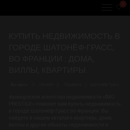
0
КУПИТЬ НЕДВИЖИМОСТЬ В
ГОРОДЕ ШАТОНЁФ-ГРАСС,
ВО ФРАНЦИИ : ДОМА,
ВИЛЛЫ, КВАРТИРЫ.
Вы здесь:
Начало
Продажа
Шатонёф-Грасс
Французское агентство недвижимости «IMG
PRESTIGE» поможет вам Купить недвижимость
в городе Шатонёф-Грасс во Франции. Вы
найдете в нашем каталоге квартиры, дома,
виллы и другие объекты недвижимости в