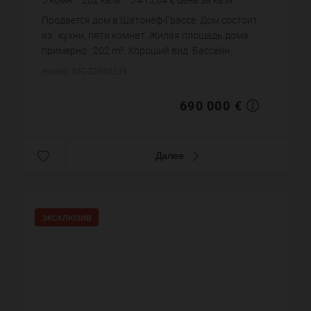
Продается дом в Шатонёф-Грассе. Дом состоит
из : кухни, пяти комнат. Жилая площадь дома
примерно : 202 m². Хороший вид. Бассейн.
Паркинг. Постройка 1940 года. Цена объекта 690
Номер: IMG-32660339
000 €. ...
690 000 €
Далее
ЭКСКЛЮЗИВ