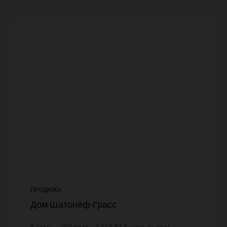
ПРОДАЖА
Дом Шатонёф-Грасс
5
комн.
202
кв.м.
3 415,84 €
цена за кв.м.