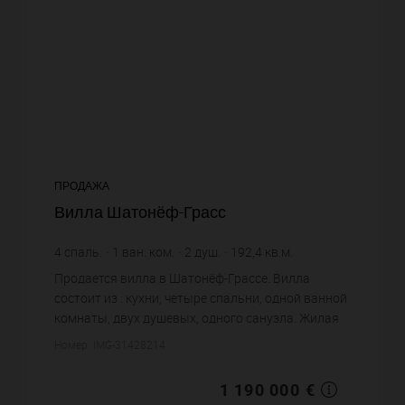
ПРОДАЖА
Вилла Шатонёф-Грасс
4
спаль.
1
ван. ком.
2
душ.
192,4
кв.м.
1 910
кв.м. зем. уч.
6 185,03 €
цена за кв.м.
Продается вилла в Шатонёф-Грассе. Вилла
состоит из : кухни, четыре спальни, одной ванной
комнаты, двух душевых, одного санузла. Жилая
площадь виллы примерно : 192 m². Участок
Номер: IMG-31428214
земли: 19.1 сот. Бассейн...
1 190 000 €