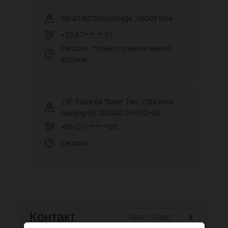
39/41 Bd Dubouchage
,
06000
Nice
+33.6.7*.**.**.31
Сегодня
: только по назначенной
встрече
15F, Plaza 66 Tower Two 1266 West
Nanjing Rd
,
200040
SHANGHAI
+86 (21) **** **05
Сегодня
:
Контакт