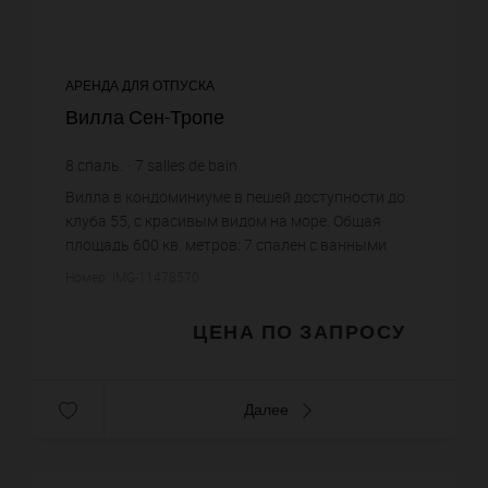
АРЕНДА ДЛЯ ОТПУСКА
Вилла Сен-Тропе
8
спаль.
7
salles de bain
Вилла в кондоминиуме в пешей доступности до
клуба 55, с красивым видом на море. Общая
площадь 600 кв. метров: 7 спален с ванными
комнатами, детская спальня с двух ярусными
Номер: IMG-11478570
кроватями. Просторная гости...
ЦЕНА ПО ЗАПРОСУ
Далее