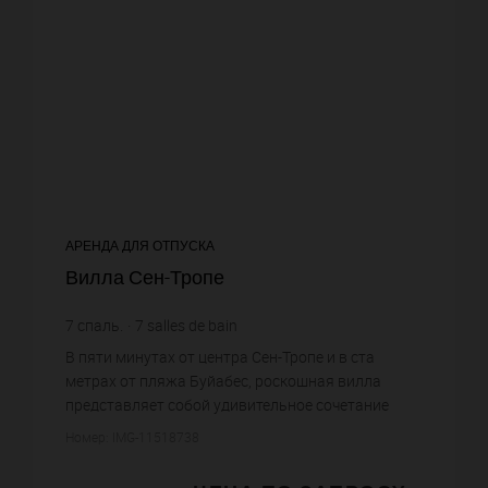
АРЕНДА ДЛЯ ОТПУСКА
Вилла Сен-Тропе
7
спаль.
7
salles de bain
В пяти минутах от центра Сен-Тропе и в ста
метрах от пляжа Буйабес, роскошная вилла
представляет собой удивительное сочетание
современного стиля с традиционной каменной
Номер: IMG-11518738
кладкой, характерной для домов ...