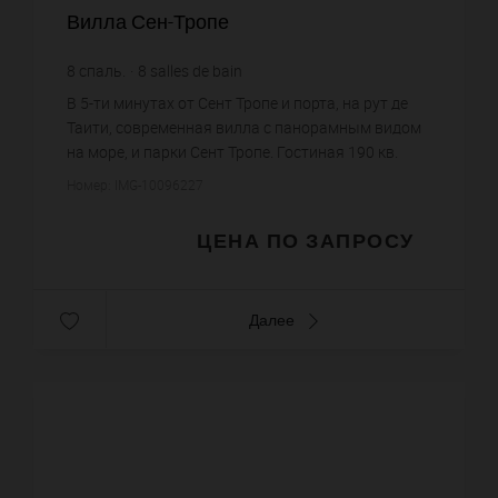
Вилла Сен-Тропе
8
спаль.
8
salles de bain
В 5-ти минутах от Сент Тропе и порта, на рут де
Таити, современная вилла с панорамным видом
на море, и парки Сент Тропе. Гостиная 190 кв.
метров с террасой, 4 мастер спальни с ванными
Номер: IMG-10096227
комнатами, гард...
ЦЕНА ПО ЗАПРОСУ
Далее