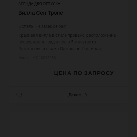
АРЕНДА ДЛЯ ОТПУСКА
Вилла Сен-Тропе
5
спаль.
4
salles de bain
Красивая вилла в стиле прованс, расположенна
посреди виноградников в 5 минутах от
Раматюэля и пляжа Пампелон. Гостиная,
столовая, оборудованная кухня, 4 спальни с
Номер: IMG-10096233
ванными комнатами каждая. Домик для ...
ЦЕНА ПО ЗАПРОСУ
Далее