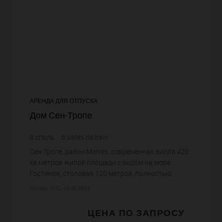
АРЕНДА ДЛЯ ОТПУСКА
Дом Сен-Тропе
8
спаль.
6
salles de bain
Сен Тропе, район Marres, современная вилла 420
кв метров жилой площади с видом на море.
Гостиная, столовая 120 метров, полностью
оборудованная кухня, 6 спален с гардеробными и
Номер: IMG-16483869
ванными комнатами кажда...
ЦЕНА ПО ЗАПРОСУ