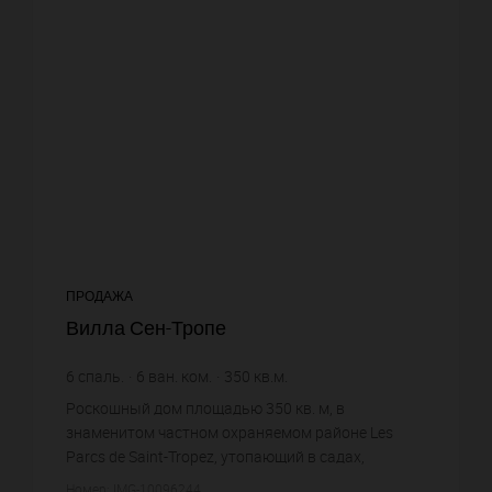
ПРОДАЖА
Вилла Сен-Тропе
6
спаль.
6
ван. ком.
350
кв.м.
4 000
кв.м. зем. уч.
Роскошный дом площадью 350 кв. м, в
знаменитом частном охраняемом районе Les
Parcs de Saint-Tropez, утопающий в садах,
раскинувшихся на более, чем 4000 кв. м. Вилла
Номер: IMG-10096244