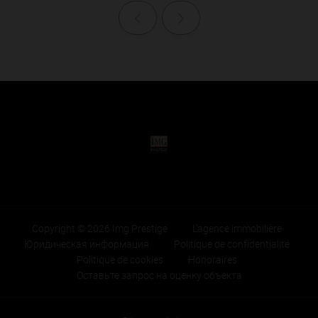
Назад
Далее
Copyright © 2026 Img Prestige
L'agence immobilière
Юридическая информация
Politique de confidentialité
Politique de cookies
Honoraires
Оставьте запрос на оценку объекта