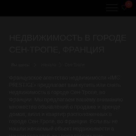
0
НЕДВИЖИМОСТЬ В ГОРОДЕ
СЕН-ТРОПЕ, ФРАНЦИЯ
Вы здесь:
Начало
Сен-Тропе
Французское агентство недвижимости «IMG
PRESTIGE» предлагает вам купить или снять
недвижимость в городе Сен-Тропе, во
Франции. Мы предлагаем вашему вниманию
множество объявлений о продаже и аренде
домов, вилл и квартир расположенных в
городе Сен-Тропе, во Франции. Если вы не
нашли желаемый объект недвижимости в
нашем каталоге, мы предлагаем вам