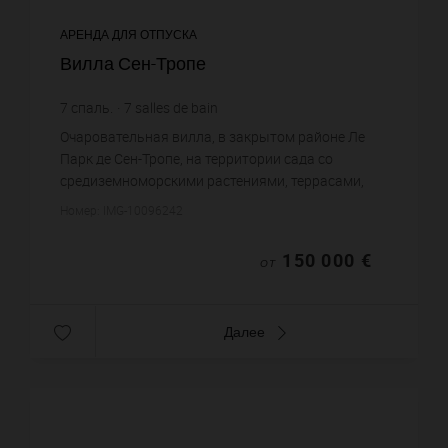
АРЕНДА ДЛЯ ОТПУСКА
Вилла Сен-Тропе
7
спаль.
7
salles de bain
Очаровательная вилла, в закрытом районе Ле
Парк де Сен-Тропе, на территории сада со
средиземноморскими растениями, террасами,
фонтанами. Вилла: просторный холл, гостиная,
Номер: IMG-10096242
столовая, на вилле 7 спален,...
150 000 €
ОТ
Далее