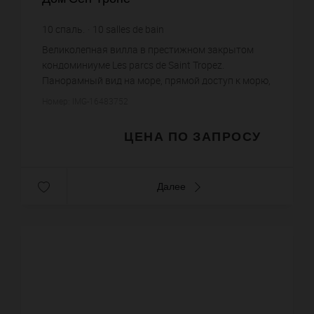
10
спаль.
10
salles de bain
Великолепная вилла в престижном закрытом
кондоминиуме Les parcs de Saint Tropez.
Панорамный вид на море, прямой доступ к морю,
вертолетная площадка, бассейн с подогревом,
Номер: IMG-16483752
сауна, хамам, фонтаны на терр...
ЦЕНА ПО ЗАПРОСУ
Далее