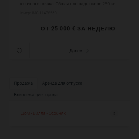
песочного пляжа. Общая площадь около 250 кв.
метров, сад 30 соток. Салон, столовая с камином,
Номер: IMG-11478569
оборудованна...
ОТ 25 000 € ЗА НЕДЕЛЮ
Далее
Продажа
Аренда для отпуска
Близлежащие города
Дом - Вилла - Особняк
5