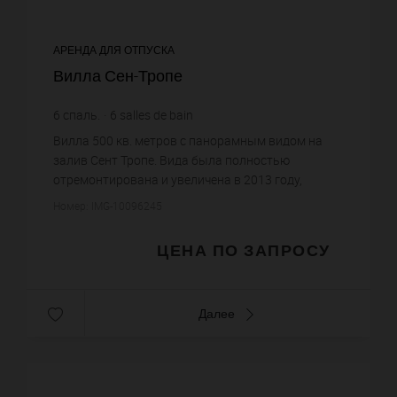
АРЕНДА ДЛЯ ОТПУСКА
Вилла Сен-Тропе
6
спаль.
6
salles de bain
Вилла 500 кв. метров с панорамным видом на
залив Сент Тропе. Вида была полностью
отремонтирована и увеличена в 2013 году,
находится в закрытом домене, в тихом месте.
Номер: IMG-10096245
Бассейн с подогревом, террасы. ...
ЦЕНА ПО ЗАПРОСУ
Далее