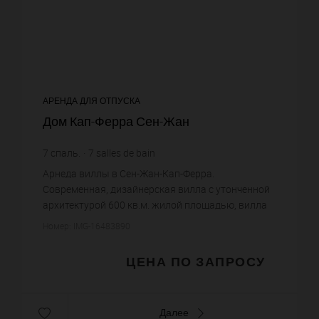
АРЕНДА ДЛЯ ОТПУСКА
Дом Кап-Ферра Сен-Жан
7
спаль.
7
salles de bain
Арнеда виллы в Сен-Жан-Кап-Ферра.
Современная, дизайнерская вилла с утонченной
архитектурой 600 кв.м. жилой площадью, вилла
находится на территории средиземноморского
Номер: IMG-16483890
сада 4755 кв.м.. Месторасположени...
ЦЕНА ПО ЗАПРОСУ
Далее