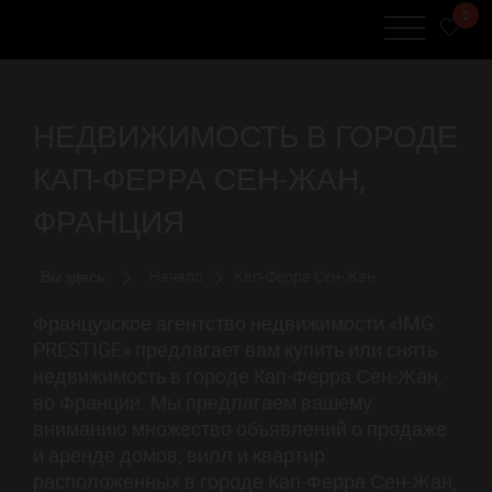
0
НЕДВИЖИМОСТЬ В ГОРОДЕ
КАП-ФЕРРА СЕН-ЖАН,
ФРАНЦИЯ
Вы здесь:
Начало
Кап-Ферра Сен-Жан
Французское агентство недвижимости «IMG
PRESTIGE» предлагает вам купить или снять
недвижимость в городе Кап-Ферра Сен-Жан,
во Франции. Мы предлагаем вашему
вниманию множество объявлений о продаже
и аренде домов, вилл и квартир
расположенных в городе Кап-Ферра Сен-Жан,