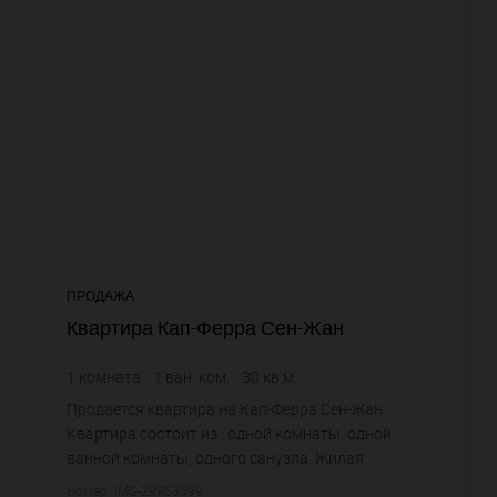
ПРОДАЖА
Квартира Кап-Ферра Сен-Жан
1
комната
1
ван. ком.
30
кв.м.
14 000 €
цена за кв.м.
Продается квартира на Кап-Ферра Сен-Жан.
Квартира состоит из : одной комнаты, одной
ванной комнаты, одного санузла. Жилая
площадь квартиры примерно : 30 m². Паркинг.
Номер: IMG-29963599