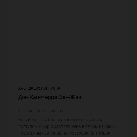
АРЕНДА ДЛЯ ОТПУСКА
Дом Кап-Ферра Сен-Жан
8
спаль.
6
salles de bain
Великолепная вилла на берегу с частным
доступом к морю расположена в одном из самых
престижных районов полуострова Кап Ферра.