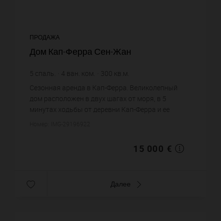
ПРОДАЖА
Дом Кап-Ферра Сен-Жан
5
спаль.
4
ван. ком.
300
кв.м.
1 300
кв.м. зем. уч.
50 €
цена за кв.м.
Сезонная аренда в Кап-Ферра. Великолепный
дом расположен в двух шагах от моря, в 5
минутах ходьбы от деревни Кап-Ферра и ее
пляжей, а также от пляжа Болье, с прекрасным
Номер: IMG-29196922
провансальским фасадом плоским ...
15 000 €
Далее