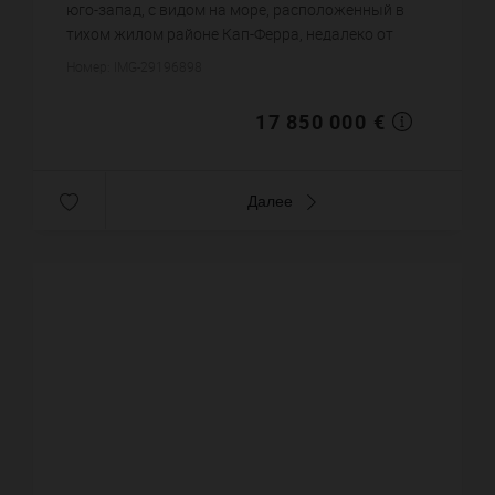
юго-запад, с видом на море, расположенный в
тихом жилом районе Кап-Ферра, недалеко от
Гранд Отеля. В плоском саду с большими
Номер: IMG-29196898
террасами и великолепным бассей...
17 850 000 €
Далее