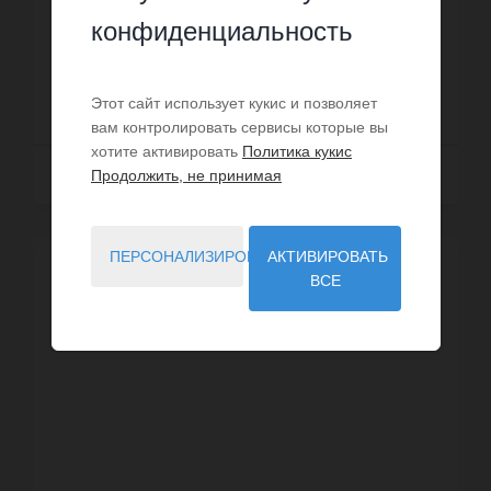
всего в нескольких минутах ходьбы от Гранд
конфиденциальность
Отеля. Она имеет прекрасный плоский сад и
Номер: IMG-29196908
большой бассейн. На первом этаже находится...
10 500 000 €
Этот сайт использует кукис и позволяет
вам контролировать сервисы которые вы
хотите активировать
Политика кукис
Далее
Продолжить, не принимая
ПЕРСОНАЛИЗИРОВАТЬ
АКТИВИРОВАТЬ
ВСЕ