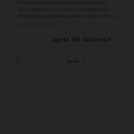
Расположенная недалеко от пляжа Пассабль,
Виллы Эфрусси де Ротшильд, эта новая вилла
предлагает современный дизайн и великолепный
вид на море. Основной этаж включает в себя
Номер: IMG-24196609
большую гостиную, выходящую...
ЦЕНА ПО ЗАПРОСУ
Далее