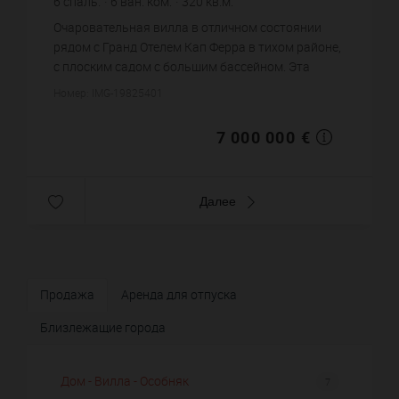
6
спаль.
6
ван. ком.
320
кв.м.
1 234
кв.м. зем. уч.
21 875 €
цена за кв.м.
Очаровательная вилла в отличном состоянии
рядом с Гранд Отелем Кап Ферра в тихом районе,
с плоским садом с большим бассейном. Эта
недавно отремонтированная вилла расположена
Номер: IMG-19825401
на трех уровнях и состоит ...
7 000 000 €
Далее
Продажа
Аренда для отпуска
Близлежащие города
Дом - Вилла - Особняк
7