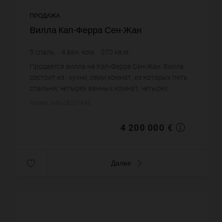
ПРОДАЖА
Вилла Кап-Ферра Сен-Жан
5
спаль.
4
ван. ком.
270
кв.м.
15 555,56 €
цена за кв.м.
Продается вилла на Кап-Ферра Сен-Жан. Вилла
состоит из : кухни, семи комнат, из которых пять
спальни, четырех ванных комнат, четырех
санузлов. Жилая площадь виллы примерно : 270
Номер: IMG-28207496
m². Бассейн. Паркинг....
4 200 000 €
Далее