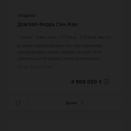
ПРОДАЖА
Дом Кап-Ферра Сен-Жан
7
спаль.
6
ван. ком.
275
кв.м.
315
кв.м. зем. уч.
17 818,18 €
цена за кв.м.
В самом сердце деревни Сен-Жан, каменная
трехуровневая вилла с видом на море. Этот
уникальный по своему стилю особняк был
полностью отремонтирован и предлагает
Номер: IMG-29196865
хороший ремонт. Он состоит из главной ви...
4 900 000 €
Далее