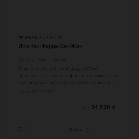
АРЕНДА ДЛЯ ОТПУСКА
Дом Кап-Ферра Сен-Жан
6
спаль.
6
salles de bain
Великолепная вилла площадью 600 м²
предлагает элегантные, просторные комнаты на
трех этажах с лифтом для гостей и вторым для
персонала.Он состоит из 6 сьютов, включая
Номер: IMG-29196894
главный люкс с роскошной ванной к...
34 500 €
ОТ
Далее