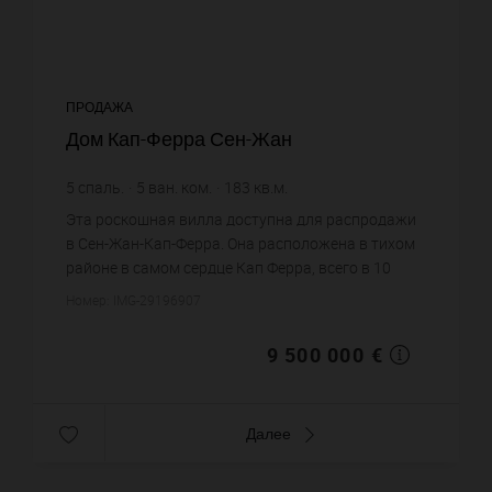
ПРОДАЖА
Дом Кап-Ферра Сен-Жан
5
спаль.
5
ван. ком.
183
кв.м.
3 600
кв.м. зем. уч.
51 912,57 €
цена за кв.м.
Эта роскошная вилла доступна для распродажи
в Сен-Жан-Кап-Ферра. Она расположена в тихом
районе в самом сердце Кап Ферра, всего в 10
минутах ходьбы от Гранд Отеля. Эта
Номер: IMG-29196907
современная вилла открывается на...
9 500 000 €
Далее