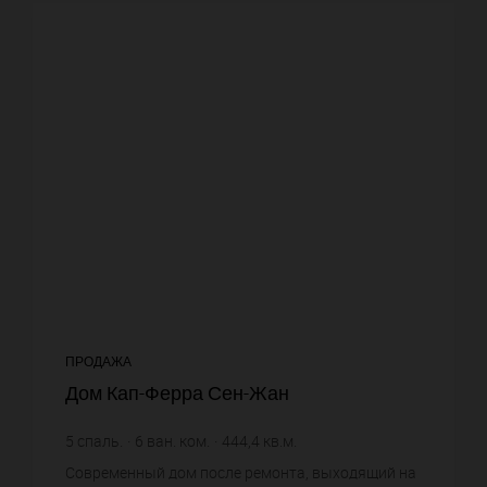
ПРОДАЖА
Дом Кап-Ферра Сен-Жан
5
спаль.
6
ван. ком.
444,4
кв.м.
1 840
кв.м. зем. уч.
40 166,52 €
цена за кв.м.
Современный дом после ремонта, выходящий на