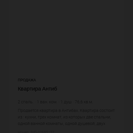
ПРОДАЖА
Квартира Антиб
2
спаль.
1
ван. ком.
1
душ
76,6
кв.м.
9 125,33 €
цена за кв.м.
Продается квартира в Антибах. Квартира состоит
из : кухни, трех комнат, из которых две спальни,
одной ванной комнаты, одной душевой, двух
санузлов. Жилая площадь квартиры примерно :
Номер: IMG-32685122