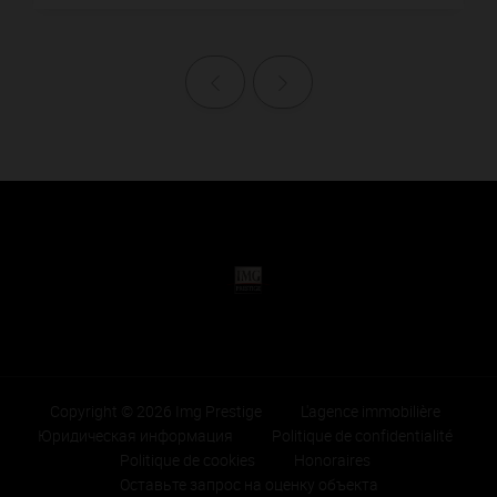
Назад
Далее
Copyright © 2026 Img Prestige
L'agence immobilière
Юридическая информация
Politique de confidentialité
Politique de cookies
Honoraires
Оставьте запрос на оценку объекта