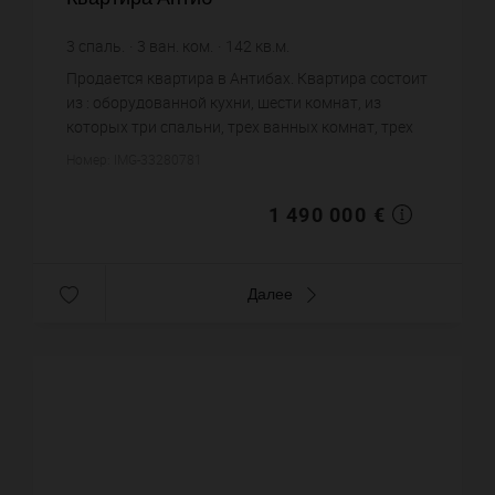
3
спаль.
3
ван. ком.
142
кв.м.
10 492,96 €
цена за кв.м.
Продается квартира в Антибах. Квартира состоит
из : оборудованной кухни, шести комнат, из
которых три спальни, трех ванных комнат, трех
санузлов. Жилая площадь квартиры примерно :
Номер: IMG-33280781
142 m². Паркинг. По...
1 490 000 €
Далее