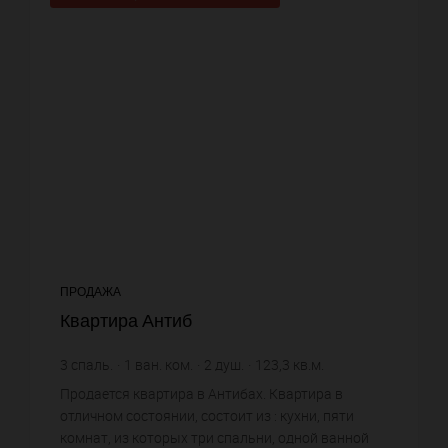
ПРОДАЖА
Квартира Антиб
3
спаль.
1
ван. ком.
2
душ.
123,3
кв.м.
9 691,81 €
цена за кв.м.
Продается квартира в Антибах. Квартира в
отличном состоянии, состоит из : кухни, пяти
комнат, из которых три спальни, одной ванной