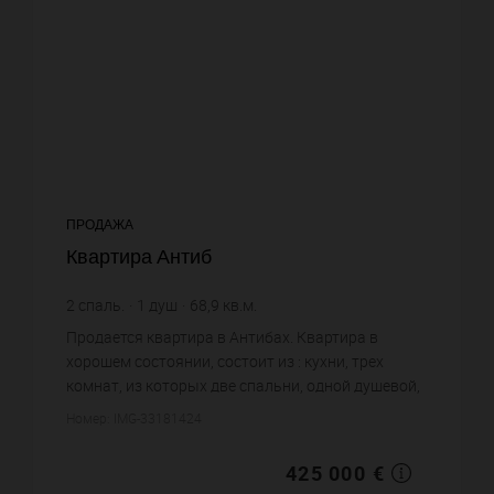
ПРОДАЖА
Квартира Антиб
2
спаль.
1
душ
68,9
кв.м.
6 168,36 €
цена за кв.м.
Продается квартира в Антибах. Квартира в
хорошем состоянии, состоит из : кухни, трех
комнат, из которых две спальни, одной душевой,
одного санузла. Жилая площадь квартиры
Номер: IMG-33181424
примерно : 68 m². Постройка...
425 000 €