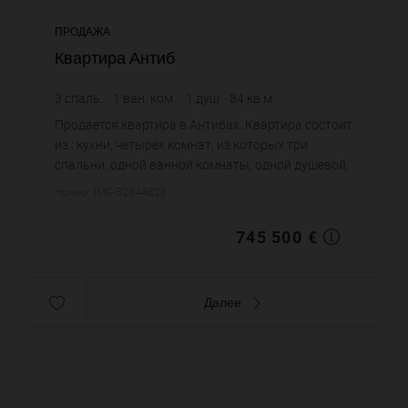
ПРОДАЖА
Квартира Антиб
3
спаль.
1
ван. ком.
1
душ
84
кв.м.
8 875 €
цена за кв.м.
Продается квартира в Антибах. Квартира состоит
из : кухни, четырех комнат, из которых три
спальни, одной ванной комнаты, одной душевой,
двух санузлов. Жилая площадь квартиры
Номер: IMG-32844828
примерно : 84 m². Паркинг...
745 500 €
Далее