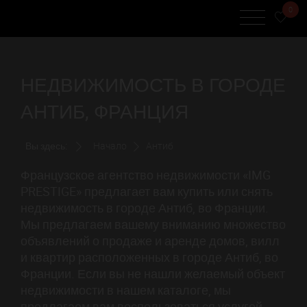
0
НЕДВИЖИМОСТЬ В ГОРОДЕ
АНТИБ, ФРАНЦИЯ
Вы здесь:
Начало
Антиб
Французское агентство недвижимости «IMG
PRESTIGE» предлагает вам купить или снять
недвижимость в городе Антиб, во Франции.
Мы предлагаем вашему вниманию множество
объявлений о продаже и аренде домов, вилл
и квартир расположенных в городе Антиб, во
Франции. Если вы не нашли желаемый объект
недвижимости в нашем каталоге, мы
предлагаем вам воспользоваться услугой