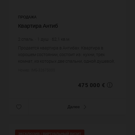
ПРОДАЖА
Квартира Антиб
2
спаль.
1
душ
62,1
кв.м.
7 648,95 €
цена за кв.м.
Продается квартира в Антибах. Квартира в
хорошем состоянии, состоит из : кухни, трех
комнат, из которых две спальни, одной душевой,
одного санузла. Жилая площадь квартиры
Номер: IMG-32675000
примерно : 62 m². Бассейн. ...
475 000 €
Далее
ЭКСКЛЮЗИВ /
ВИРТУАЛЬНЫЙ ВИЗИТ