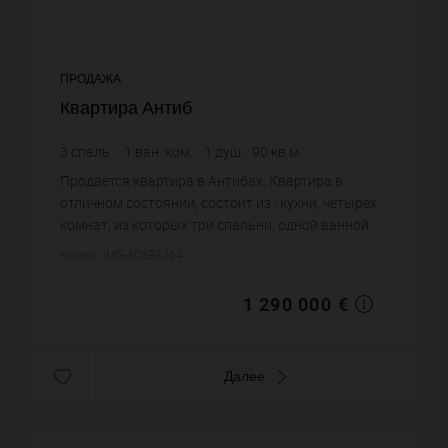
ПРОДАЖА
Квартира Антиб
3
спаль.
1
ван. ком.
1
душ
90
кв.м.
14 333,33 €
цена за кв.м.
Продается квартира в Антибах. Квартира в
отличном состоянии, состоит из : кухни, четырех
комнат, из которых три спальни, одной ванной
комнаты, одной душевой, двух санузлов. Жилая
Номер: IMG-30693364
площадь квартиры пр...
1 290 000 €
Далее