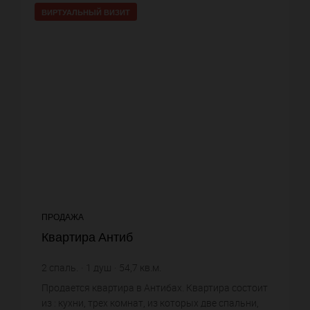
ВИРТУАЛЬНЫЙ ВИЗИТ
ПРОДАЖА
Квартира Антиб
2
спаль.
1
душ
54,7
кв.м.
7 952,47 €
цена за кв.м.
Продается квартира в Антибах. Квартира состоит
из : кухни, трех комнат, из которых две спальни,