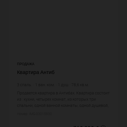
ПРОДАЖА
Квартира Антиб
3
спаль.
1
ван. ком.
1
душ
78,6
кв.м.
9 669,21 €
цена за кв.м.
Продается квартира в Антибах. Квартира состоит
из : кухни, четырех комнат, из которых три
спальни, одной ванной комнаты, одной душевой,
одного санузла. Жилая площадь квартиры
Номер: IMG-33015930
примерно : 78 m². Хороши...