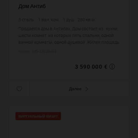
Дом Антиб
5
спаль.
1
ван. ком.
1
душ
280
кв.м.
12 821,43 €
цена за кв.м.
Продается дом в Антибах. Дом состоит из : кухни,
шести комнат, из которых пять спальни, одной
ванной комнаты, одной душевой. Жилая площадь
дома примерно : 280 m². Вид на море. Бассейн.
Номер: IMG-33028444
Паркинг. Постр...
3 590 000 €
Далее
ВИРТУАЛЬНЫЙ ВИЗИТ