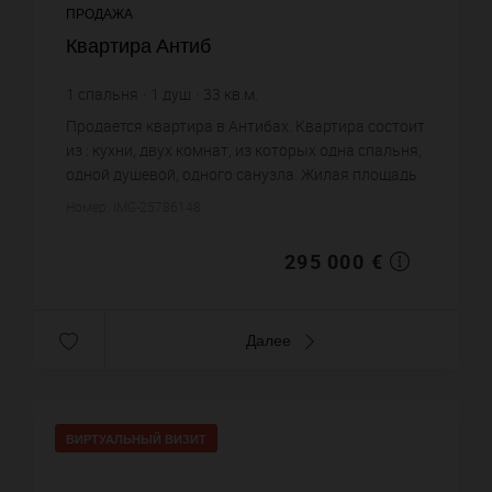
ПРОДАЖА
Квартира Антиб
1
спальня
1
душ
33
кв.м.
8 939,39 €
цена за кв.м.
Продается квартира в Антибах. Квартира состоит
из : кухни, двух комнат, из которых одна спальня,
одной душевой, одного санузла. Жилая площадь
квартиры примерно : 33 m². Постройка 1968 года.
Номер: IMG-25786148
Цена объе...
295 000 €
Далее
ВИРТУАЛЬНЫЙ ВИЗИТ