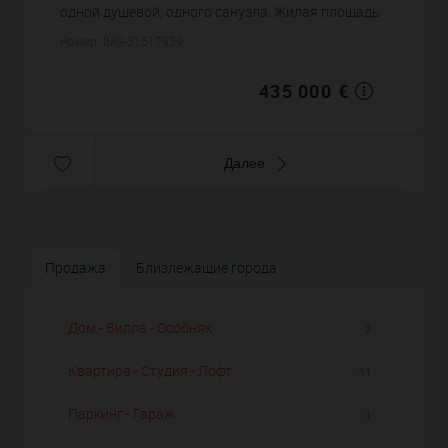
одной душевой, одного санузла. Жилая площадь
квартиры примерно : 54 m². Постройка 1957 года.
Номер: IMG-31517939
Цена объек...
435 000 €
Далее
Продажа
Близлежащие города
Дом - Вилла - Особняк
3
Квартира - Студия - Лофт
11
Паркинг - Гараж
1