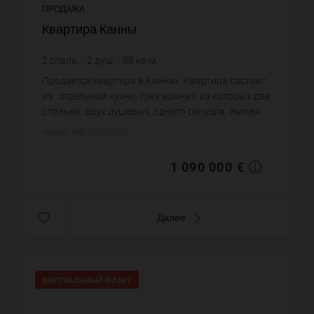
ПРОДАЖА
Квартира Канны
2
спаль.
2
душ.
88
кв.м.
12 386,36 €
цена за кв.м.
Продается квартира в Каннах. Квартира состоит
из : отдельной кухни, трех комнат, из которых две
спальни, двух душевых, одного санузла. Жилая
площадь квартиры примерно : 88 m². Постройка
Номер: IMG-29010058
1956 года. Це...
1 090 000 €
Далее
ВИРТУАЛЬНЫЙ ВИЗИТ