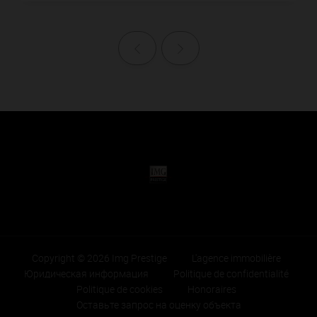
Назад
Далее
Copyright © 2026 Img Prestige
L'agence immobilière
Юридическая информация
Politique de confidentialité
Politique de cookies
Honoraires
Оставьте запрос на оценку объекта