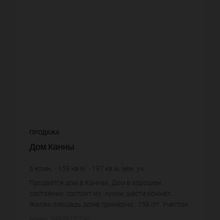
ПРОДАЖА
Дом Канны
6
комн.
159
кв.м.
197
кв.м. зем. уч.
15 408,81 €
цена за кв.м.
Продается дом в Каннах. Дом в хорошем
состоянии, состоит из : кухни, шести комнат.
Жилая площадь дома примерно : 159 m². Участок
земли: 1.97 сот. Паркинг. Цена объекта 2 450
Номер: IMG-28257240