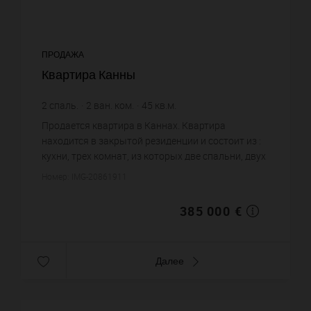
ПРОДАЖА
Квартира Канны
2
спаль.
2
ван. ком.
45
кв.м.
8 555,56 €
цена за кв.м.
Продается квартира в Каннах. Квартира
находится в закрытой резиденции и состоит из :
кухни, трех комнат, из которых две спальни, двух
ванных комнат, двух санузлов. Жилая площадь
Номер: IMG-20861911
квартиры примерно : 4...
385 000 €
Далее