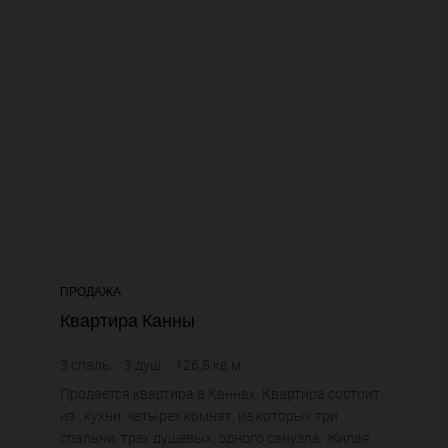
ПРОДАЖА
Квартира Канны
3
спаль.
3
душ.
126,8
кв.м.
17 350,16 €
цена за кв.м.
Продается квартира в Каннах. Квартира состоит
из : кухни, четырех комнат, из которых три
спальни, трех душевых, одного санузла. Жилая