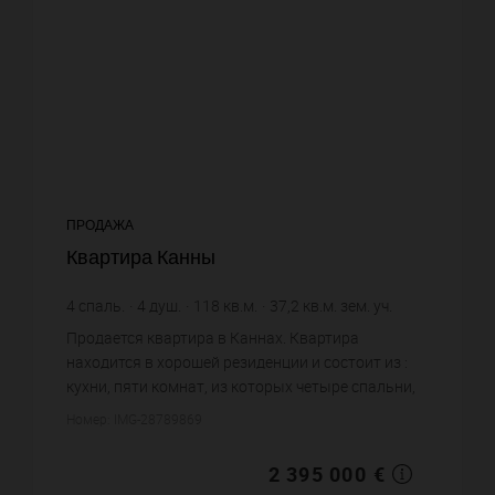
ПРОДАЖА
Квартира Канны
4
спаль.
4
душ.
118
кв.м.
37,2
кв.м. зем. уч.
20 296,61 €
цена за кв.м.
Продается квартира в Каннах. Квартира
находится в хорошей резиденции и состоит из :
кухни, пяти комнат, из которых четыре спальни,
четырех душевых, одного санузла. Жилая
Номер: IMG-28789869
площадь квартиры примерно : 1...
2 395 000 €