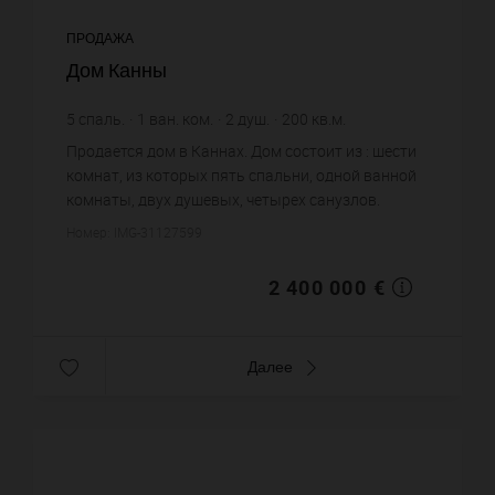
ПРОДАЖА
Дом Канны
5
спаль.
1
ван. ком.
2
душ.
200
кв.м.
800
кв.м. зем. уч.
12 000 €
цена за кв.м.
Продается дом в Каннах. Дом состоит из : шести
комнат, из которых пять спальни, одной ванной
комнаты, двух душевых, четырех санузлов.
Жилая площадь дома примерно : 200 m². Участок
Номер: IMG-31127599
земли: 8 сот. Бассей...
2 400 000 €
Далее