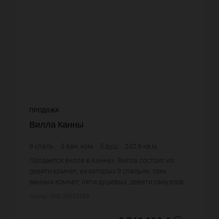
ПРОДАЖА
Вилла Канны
9
спаль.
3
ван. ком.
5
душ.
242,9
кв.м.
11 280,36 €
цена за кв.м.
Продается вилла в Каннах. Вилла состоит из :
девяти комнат, из которых 9 спальни, трех
ванных комнат, пяти душевых, девяти санузлов.
Жилая площадь виллы примерно : 242 m².
Номер: IMG-29509384
Бассейн. Постройка 1948 года...