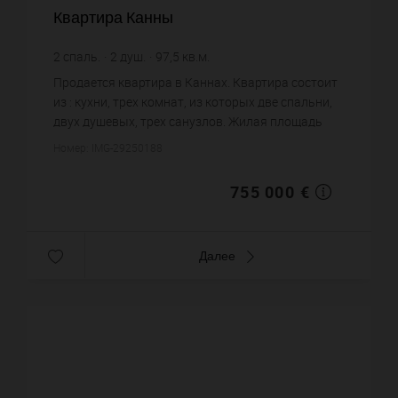
Квартира Канны
2
спаль.
2
душ.
97,5
кв.м.
7 743,59 €
цена за кв.м.
Продается квартира в Каннах. Квартира состоит
из : кухни, трех комнат, из которых две спальни,
двух душевых, трех санузлов. Жилая площадь
квартиры примерно : 97 m². Паркинг. Постройка
Номер: IMG-29250188
1930 года. Цена...
755 000 €
Далее