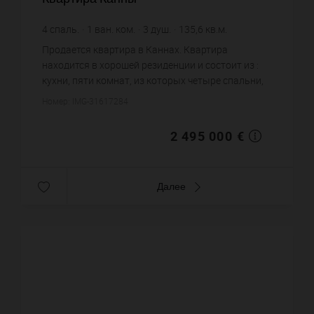
4
спаль.
1
ван. ком.
3
душ.
135,6
кв.м.
18 399,71 €
цена за кв.м.
Продается квартира в Каннах. Квартира
находится в хорошей резиденции и состоит из :
кухни, пяти комнат, из которых четыре спальни,
одной ванной комнаты, трех душевых, одного
Номер: IMG-31617284
санузла. Жилая площадь кв...
2 495 000 €
Далее