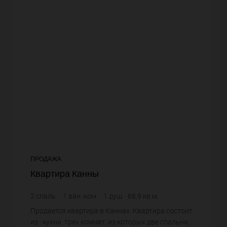
ПРОДАЖА
Квартира Канны
2
спаль.
1
ван. ком.
1
душ
68,9
кв.м.
9 651,67 €
цена за кв.м.
Продается квартира в Каннах. Квартира состоит
из : кухни, трех комнат, из которых две спальни,