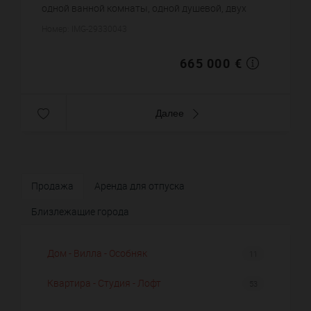
одной ванной комнаты, одной душевой, двух
санузлов. Жилая площадь квартиры примерно :
Номер: IMG-29330043
68 m². Паркинг. По...
665 000 €
Далее
Продажа
Аренда для отпуска
Близлежащие города
Дом - Вилла - Особняк
11
Квартира - Студия - Лофт
53