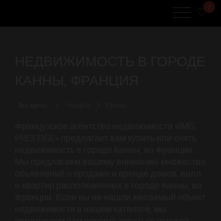
0
НЕДВИЖИМОСТЬ В ГОРОДЕ
КАННЫ, ФРАНЦИЯ
Вы здесь:
Начало
Канны
Французское агентство недвижимости «IMG
PRESTIGE» предлагает вам купить или снять
недвижимость в городе Канны, во Франции.
Мы предлагаем вашему вниманию множество
объявлений о продаже и аренде домов, вилл
и квартир расположенных в городе Канны, во
Франции. Если вы не нашли желаемый объект
недвижимости в нашем каталоге, мы
предлагаем вам воспользоваться услугой