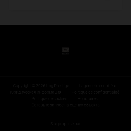
Copyright © 2026 Img Prestige
L'agence immobilière
Юридическая информация
Politique de confidentialité
Politique de cookies
Honoraires
Оставьте запрос на оценку объекта
Site propulsé par