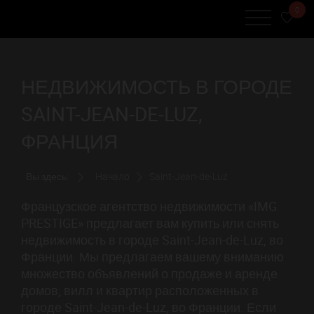
0
НЕДВИЖИМОСТЬ В ГОРОДЕ
SAINT-JEAN-DE-LUZ,
ФРАНЦИЯ
Вы здесь:
Начало
Saint-Jean-de-Luz
Французское агентство недвижимости «IMG
PRESTIGE» предлагает вам купить или снять
недвижимость в городе Saint-Jean-de-Luz, во
Франции. Мы предлагаем вашему вниманию
множество объявлений о продаже и аренде
домов, вилл и квартир расположенных в
городе Saint-Jean-de-Luz, во Франции. Если