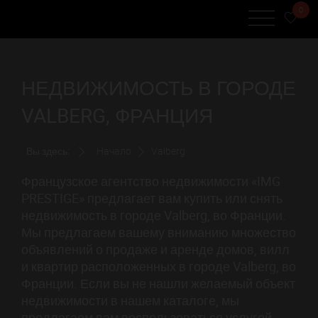
0
НЕДВИЖИМОСТЬ В ГОРОДЕ
VALBERG, ФРАНЦИЯ
Вы здесь:
Начало
Valberg
Французское агентство недвижимости «IMG
PRESTIGE» предлагает вам купить или снять
недвижимость в городе Valberg, во Франции.
Мы предлагаем вашему вниманию множество
объявлений о продаже и аренде домов, вилл
и квартир расположенных в городе Valberg, во
Франции. Если вы не нашли желаемый объект
недвижимости в нашем каталоге, мы
предлагаем вам воспользоваться услугой