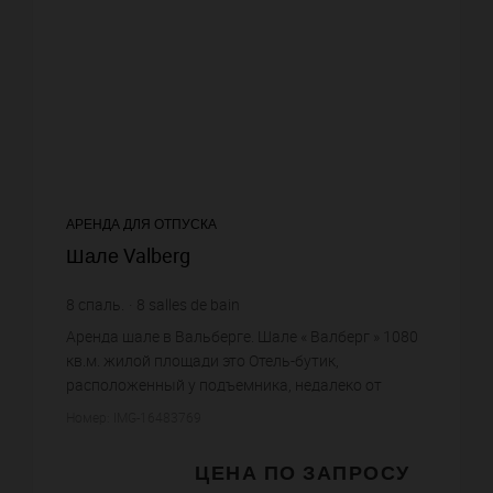
АРЕНДА ДЛЯ ОТПУСКА
Шале Valberg
8
спаль.
8
salles de bain
Аренда шале в Вальберге. Шале « Валберг » 1080
кв.м. жилой площади это Отель-бутик,
расположенный у подъемника, недалеко от
центра города. Гостиная с камином, столовая с
Номер: IMG-16483769
панорамными окнами с красивым ...
ЦЕНА ПО ЗАПРОСУ