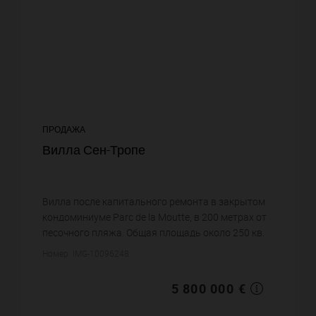
ПРОДАЖА
Вилла Сен-Тропе
Вилла после капитального ремонта в закрытом
кондоминиуме Parc de la Moutte, в 200 метрах от
песочного пляжа. Общая площадь около 250 кв.
метров, сад 30 соток. Салон, столовая с камином,
Номер: IMG-10096248
оборудованна...
5 800 000 €