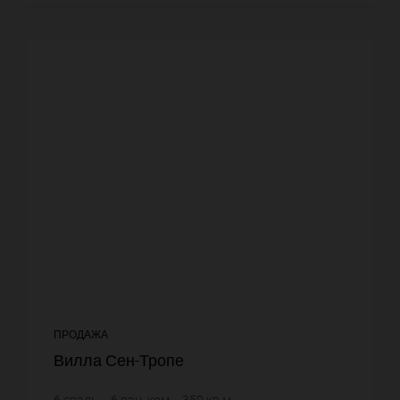
ПРОДАЖА
Вилла Сен-Тропе
6
спаль.
6
ван. ком.
350
кв.м.