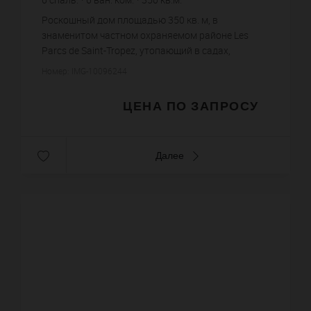
4 000
кв.м. зем. уч.
Роскошный дом площадью 350 кв. м, в
знаменитом частном охраняемом районе Les
Parcs de Saint-Tropez, утопающий в садах,
раскинувшихся на более, чем 4000 кв. м. Вилла
Номер: IMG-10096244
защищена от постороннего шума, благ...
ЦЕНА ПО ЗАПРОСУ
Далее