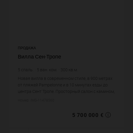
ПРОДАЖА
Вилла Сен-Тропе
5
спаль.
5
ван. ком.
300
кв.м.
3 000
кв.м. зем. уч.
19 000 €
цена за кв.м.
Новая вилла в современном стиле, в 900 метрах
от пляжей Pampelonne и в 10 минутах езды до
центра Сент Тропе. Просторный салон с камином,
столовая, оборудованная кухня. Главная
Номер: IMG-11478560
спальня с ванной комна...
5 700 000 €