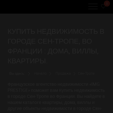
0
КУПИТЬ НЕДВИЖИМОСТЬ В
ГОРОДЕ СЕН-ТРОПЕ, ВО
ФРАНЦИИ : ДОМА, ВИЛЛЫ,
КВАРТИРЫ.
Вы здесь:
Начало
Продажа
Сен-Тропе
Французское агентство недвижимости «IMG
PRESTIGE» поможет вам Купить недвижимость
в городе Сен-Тропе во Франции. Вы найдете в
нашем каталоге квартиры, дома, виллы и
другие объекты недвижимости в городе Сен-