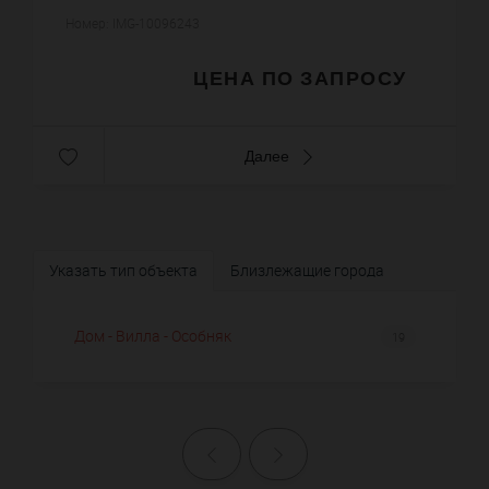
видом на море, оборудованная кухня, 3 мастер
Номер: IMG-10096243
спальни с ванным...
ЦЕНА ПО ЗАПРОСУ
Далее
Указать тип объекта
Близлежащие города
Дом - Вилла - Особняк
19
Назад
Далее