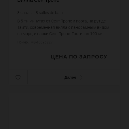
8
спаль.
8
salles de bain
В 5-ти минутах от Сент Тропе и порта, на рут де
Таити, современная вилла с панорамным видом
на море, и парки Сент Тропе. Гостиная 190 кв.
метров с террасой, 4 мастер спальни с ванными
Номер: IMG-10096227
комнатами, гард...
ЦЕНА ПО ЗАПРОСУ
Далее