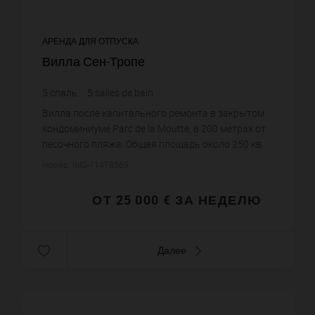
АРЕНДА ДЛЯ ОТПУСКА
Вилла Сен-Тропе
5
спаль.
5
salles de bain
Вилла после капитального ремонта в закрытом
кондоминиуме Parc de la Moutte, в 200 метрах от
песочного пляжа. Общая площадь около 250 кв.
метров, сад 30 соток. Салон, столовая с камином,
Номер: IMG-11478569
оборудованна...
ОТ 25 000 € ЗА НЕДЕЛЮ
Далее