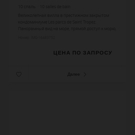
10
спаль.
10
salles de bain
Великолепная вилла в престижном закрытом
кондоминиуме Les parcs de Saint Tropez.
Панорамный вид на море, прямой доступ к морю,
вертолетная площадка, бассейн с подогревом,
Номер: IMG-16483752
сауна, хамам, фонтаны на терр...
ЦЕНА ПО ЗАПРОСУ
Далее