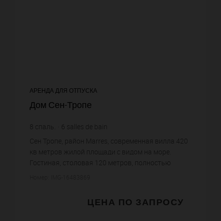
АРЕНДА ДЛЯ ОТПУСКА
Дом Сен-Тропе
8
спаль.
6
salles de bain
Сен Тропе, район Marres, современная вилла 420
кв метров жилой площади с видом на море.
Гостиная, столовая 120 метров, полностью
оборудованная кухня, 6 спален с гардеробными и
Номер: IMG-16483869
ванными комнатами кажда...
ЦЕНА ПО ЗАПРОСУ