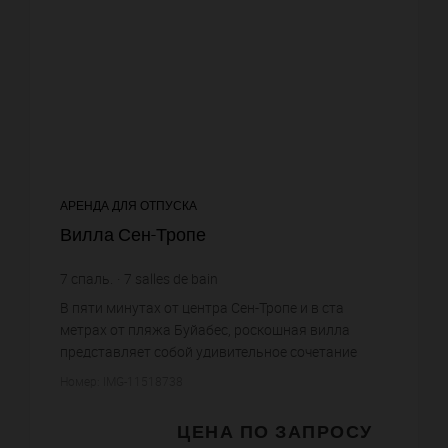
АРЕНДА ДЛЯ ОТПУСКА
Вилла Сен-Тропе
7
спаль.
7
salles de bain
В пяти минутах от центра Сен-Тропе и в ста
метрах от пляжа Буйабес, роскошная вилла
представляет собой удивительное сочетание
современного стиля с традиционной каменной
Номер: IMG-11518738
кладкой, характерной для домов ...
ЦЕНА ПО ЗАПРОСУ