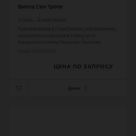
Вилла Сен-Тропе
5
спаль.
4
salles de bain
Красивая вилла в стиле прованс, расположенна
посреди виноградников в 5 минутах от
Раматюэля и пляжа Пампелон. Гостиная,
столовая, оборудованная кухня, 4 спальни с
Номер: IMG-10096233
ванными комнатами каждая. Домик для ...
ЦЕНА ПО ЗАПРОСУ
Далее