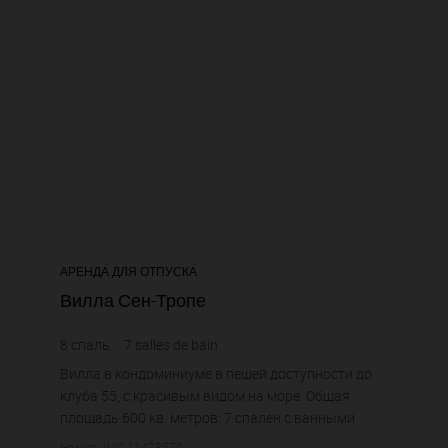
АРЕНДА ДЛЯ ОТПУСКА
Вилла Сен-Тропе
8
спаль.
7
salles de bain
Вилла в кондоминиуме в пешей доступности до
клуба 55, с красивым видом на море. Общая
площадь 600 кв. метров: 7 спален с ванными
комнатами, детская спальня с двух ярусными
Номер: IMG-11478570