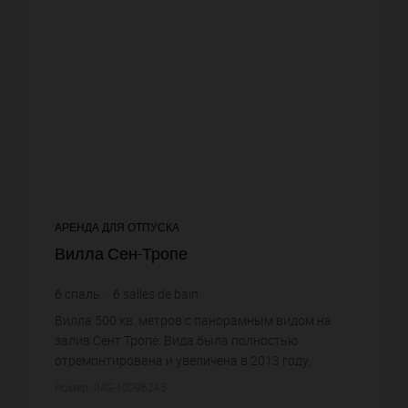
АРЕНДА ДЛЯ ОТПУСКА
Вилла Сен-Тропе
6
спаль.
6
salles de bain
Вилла 500 кв. метров с панорамным видом на
залив Сент Тропе. Вида была полностью
отремонтирована и увеличена в 2013 году,
находится в закрытом домене, в тихом месте.
Номер: IMG-10096245
Бассейн с подогревом, террасы. ...