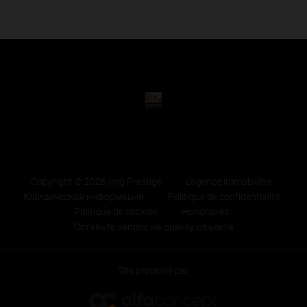
Copyright © 2026 Img Prestige
L'agence immobilière
Юридическая информация
Politique de confidentialité
Politique de cookies
Honoraires
Оставьте запрос на оценку объекта
Site propulsé par