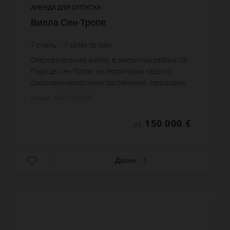
АРЕНДА ДЛЯ ОТПУСКА
Вилла Сен-Тропе
7
спаль.
7
salles de bain
Очаровательная вилла, в закрытом районе Ле
Парк де Сен-Тропе, на территории сада со
средиземноморскими растениями, террасами,
фонтанами. Вилла: просторный холл, гостиная,
Номер: IMG-10096242
столовая, на вилле 7 спален,...
150 000 €
ОТ
Далее