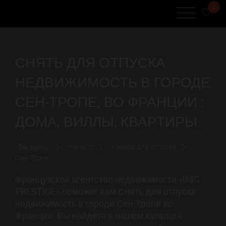
0
СНЯТЬ ДЛЯ ОТПУСКА
НЕДВИЖИМОСТЬ В ГОРОДЕ
СЕН-ТРОПЕ, ВО ФРАНЦИИ :
ДОМА, ВИЛЛЫ, КВАРТИРЫ.
Вы здесь:
Начало
Аренда для отпуска
Сен-Тропе
Французское агентство недвижимости «IMG
PRESTIGE» поможет вам Снять для отпуска
недвижимость в городе Сен-Тропе во
Франции. Вы найдете в нашем каталоге