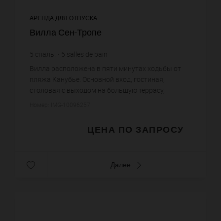
АРЕНДА ДЛЯ ОТПУСКА
Вилла Сен-Тропе
5
спаль.
5
salles de bain
Вилла расположена в пяти минутах ходьбы от
пляжа Канубье. Основной вход, гостиная,
столовая с выходом на большую террасу,
оборудованная кухня, 4 спальни и 4 ванные
Номер: IMG-10096257
комнаты На втором этаже главная спал...
ЦЕНА ПО ЗАПРОСУ
Далее