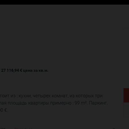
27 116,94 €
цена за кв.м.
оит из : кухни, четырех комнат, из которых три
лая площадь квартиры примерно : 99 m². Паркинг.
0 €.