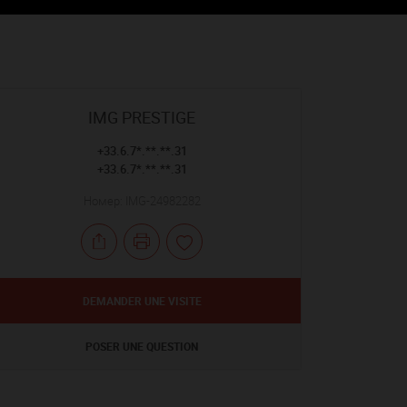
IMG PRESTIGE
+33.6.7*.**.**.31
+33.6.7*.**.**.31
Номер: IMG-24982282
DEMANDER UNE VISITE
POSER UNE QUESTION