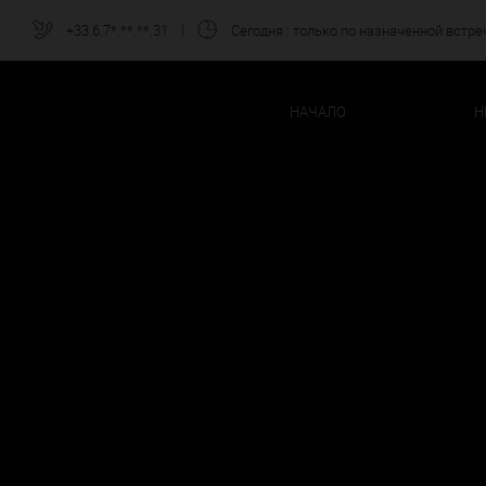
+33.6.7*.**.**.31
|
Сегодня
: только по назначенной встре
НАЧАЛО
Н