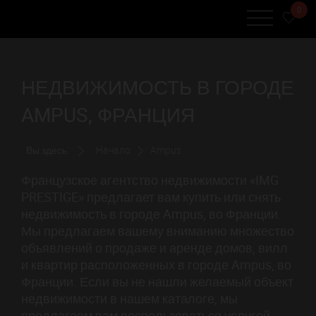
0
НЕДВИЖИМОСТЬ В ГОРОДЕ
AMPUS, ФРАНЦИЯ
Вы здесь:
Начало
Ampus
Французское агентство недвижимости «IMG
PRESTIGE» предлагает вам купить или снять
недвижимость в городе Ampus, во Франции.
Мы предлагаем вашему вниманию множество
объявлений о продаже и аренде домов, вилл
и квартир расположенных в городе Ampus, во
Франции. Если вы не нашли желаемый объект
недвижимости в нашем каталоге, мы
предлагаем вам воспользоваться услугой