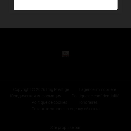
9,00 km - Claviers
3
Copyright © 2026 Img Prestige
L'agence immobilière
Юридическая информация
Politique de confidentialité
Politique de cookies
Honoraires
Оставьте запрос на оценку объекта
Site propulsé par