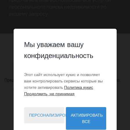
персонального поиска недвижимости по
вашему запросу.
Мы уважаем вашу
конфиденциальность
Этот сайт использует кукис и позволяет
Предложений соответствующих вашему запросу не найдено.
вам контролировать сервисы которые вы
хотите активировать
Политика кукис
Близлежащие города
Продолжить, не принимая
7,88 km - Callas
3
ПЕРСОНАЛИЗИРОВАТЬ
АКТИВИРОВАТЬ
8,48 km - Bargemon
6
ВСЕ