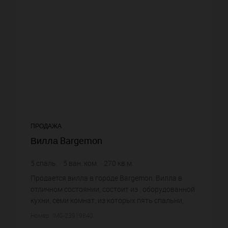
ПРОДАЖА
Вилла Bargemon
5
спаль.
5
ван. ком.
270
кв.м.
35 000
кв.м. зем. уч.
5 870,37 €
цена за кв.м.
Продается вилла в городе Bargemon. Вилла в
отличном состоянии, состоит из : оборудованной
кухни, семи комнат, из которых пять спальни,
пяти ванных комнат. Система
Номер: IMG-23919840
кондиционирования. Жилая площадь ви...