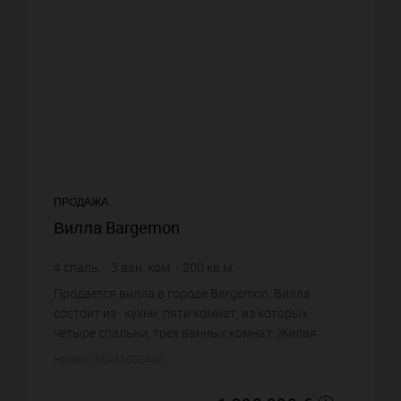
ПРОДАЖА
Вилла Bargemon
4
спаль.
3
ван. ком.
200
кв.м.
100 320
кв.м. зем. уч.
6 450 €
цена за кв.м.
Продается вилла в городе Bargemon. Вилла
состоит из : кухни, пяти комнат, из которых
четыре спальни, трех ванных комнат. Жилая
площадь виллы примерно : 200 m². Участок
Номер: IMG-31035440
земли: 1003.2 сот. Бассейн. Пар...