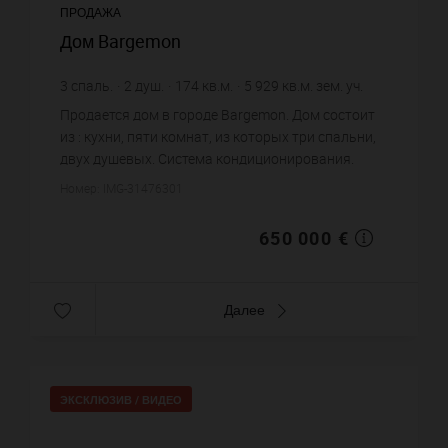
ПРОДАЖА
Дом Bargemon
3
спаль.
2
душ.
174
кв.м.
5 929
кв.м. зем. уч.
3 735,63 €
цена за кв.м.
Продается дом в городе Bargemon. Дом состоит
из : кухни, пяти комнат, из которых три спальни,
двух душевых. Система кондиционирования.
Жилая площадь дома примерно : 174 m². Участок
Номер: IMG-31476301
земли: 59.29 сот. ...
650 000 €
Далее
ЭКСКЛЮЗИВ /
ВИДЕО