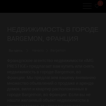
0
НЕДВИЖИМОСТЬ В ГОРОДЕ
BARGEMON, ФРАНЦИЯ
Вы здесь:
Начало
Bargemon
Французское агентство недвижимости «IMG
PRESTIGE» предлагает вам купить или снять
недвижимость в городе Bargemon, во
Франции. Мы предлагаем вашему вниманию
множество объявлений о продаже и аренде
домов, вилл и квартир расположенных в
городе Bargemon, во Франции. Если вы не
нашли желаемый объект недвижимости в
нашем каталоге, мы предлагаем вам