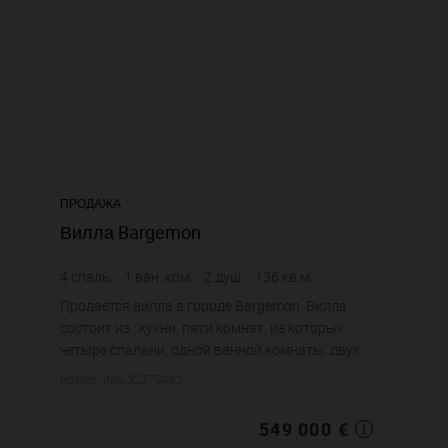
ПРОДАЖА
Вилла Bargemon
4
спаль.
1
ван. ком.
2
душ.
136
кв.м.
3 140
кв.м. зем. уч.
4 036,76 €
цена за кв.м.
Продается вилла в городе Bargemon. Вилла
состоит из : кухни, пяти комнат, из которых
четыре спальни, одной ванной комнаты, двух
душевых. Жилая площадь виллы примерно : 136
Номер: IMG-32373492
m². Участок земли: 31.4 сот...
549 000 €