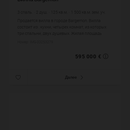
3
спаль.
2
душ.
125
кв.м.
1 500
кв.м. зем. уч.
4 760 €
цена за кв.м.
Продается вилла в городе Bargemon. Вилла
состоит из : кухни, четырех комнат, из которых
три спальни, двух душевых. Жилая площадь
виллы примерно : 125 m². Участок земли: 15 сот.
Номер: IMG-33253279
Бассейн. Паркинг. Пост...
595 000 €
Далее