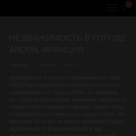
0
НЕДВИЖИМОСТЬ В ГОРОДЕ
ANDON, ФРАНЦИЯ
Вы здесь:
Начало
Andon
Французское агентство недвижимости «IMG
PRESTIGE» предлагает вам купить или снять
недвижимость в городе Andon, во Франции.
Мы предлагаем вашему вниманию множество
объявлений о продаже и аренде домов, вилл
и квартир расположенных в городе Andon, во
Франции. Если вы не нашли желаемый объект
недвижимости в нашем каталоге, мы
предлагаем вам воспользоваться услугой