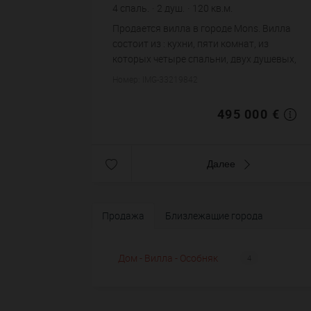
4
спаль.
2
душ.
120
кв.м.
2 800
кв.м. зем. уч.
4 125 €
цена за кв.м.
Продается вилла в городе Mons. Вилла
состоит из : кухни, пяти комнат, из
которых четыре спальни, двух душевых,
двух санузлов. Система
Номер: IMG-33219842
кондиционирования. Жилая площадь
виллы примерно : 120 m². Участок...
495 000 €
Далее
Продажа
Близлежащие города
Дом - Вилла - Особняк
4