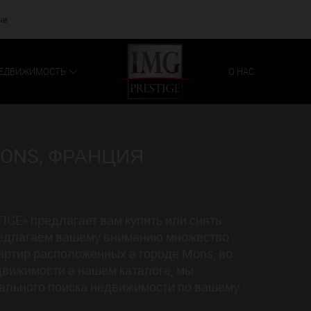
че
ЕДВИЖИМОСТЬ
О НАС
ONS, ФРАНЦИЯ
IGE» предлагает вам купить или снять
редлагаем вашему вниманию множество
артир расположенных в городе Mons, во
движимости в нашем каталоге, мы
нального поиска недвижимости по вашему