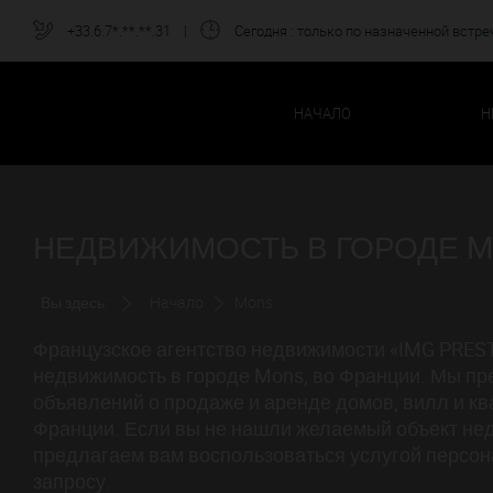
+33.6.7*.**.**.31
|
Сегодня
: только по назначенной встре
НАЧАЛО
Н
НЕДВИЖИМОСТЬ В ГОРОДЕ M
Вы здесь:
Начало
Mons
Французское агентство недвижимости «IMG PREST
недвижимость в городе Mons, во Франции. Мы п
объявлений о продаже и аренде домов, вилл и кв
Франции. Если вы не нашли желаемый объект не
предлагаем вам воспользоваться услугой персо
запросу.