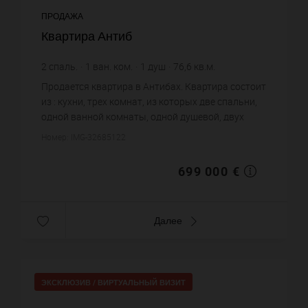
ПРОДАЖА
Квартира Антиб
2
спаль.
1
ван. ком.
1
душ
76,6
кв.м.
9 125,33 €
цена за кв.м.
Продается квартира в Антибах. Квартира состоит
из : кухни, трех комнат, из которых две спальни,
одной ванной комнаты, одной душевой, двух
санузлов. Жилая площадь квартиры примерно :
Номер: IMG-32685122
76 m². Паркинг. П...
699 000 €
Далее
ЭКСКЛЮЗИВ /
ВИРТУАЛЬНЫЙ ВИЗИТ