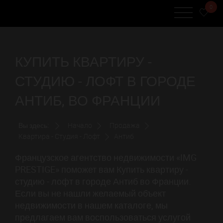
0
КУПИТЬ КВАРТИРУ -
СТУДИЮ - ЛОФТ В ГОРОДЕ
АНТИБ, ВО ФРАНЦИИ
Вы здесь:
Начало
Продажа
Квартира - Студия - Лофт
Антиб
Французское агентство недвижимости «IMG
PRESTIGE» поможет вам Купить квартиру -
студию - лофт в городе Антиб во Франции.
Если вы не нашли желаемый объект
недвижимости в нашем каталоге, мы
предлагаем вам воспользоваться услугой