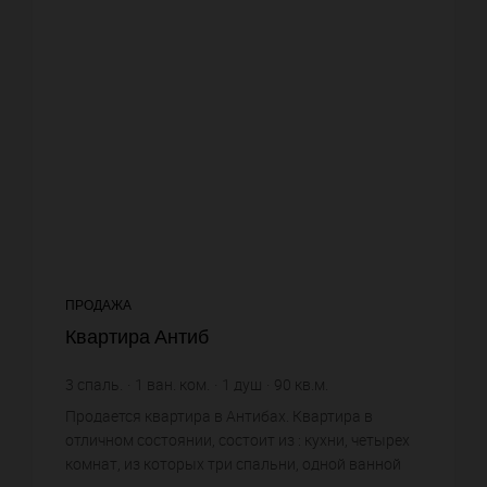
ПРОДАЖА
Квартира Антиб
3
спаль.
1
ван. ком.
1
душ
90
кв.м.
14 333,33 €
цена за кв.м.
Продается квартира в Антибах. Квартира в
отличном состоянии, состоит из : кухни, четырех
комнат, из которых три спальни, одной ванной