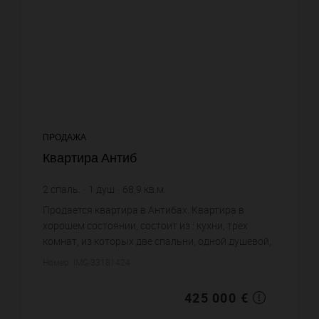
ПРОДАЖА
Квартира Антиб
2
спаль.
1
душ
68,9
кв.м.
6 168,36 €
цена за кв.м.
Продается квартира в Антибах. Квартира в
хорошем состоянии, состоит из : кухни, трех
комнат, из которых две спальни, одной душевой,
одного санузла. Жилая площадь квартиры
Номер: IMG-33181424
примерно : 68 m². Постройка...
425 000 €