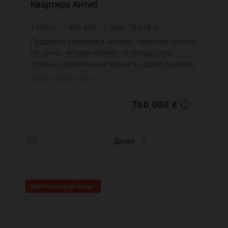
Квартира Антиб
3
спаль.
1
ван. ком.
1
душ
78,6
кв.м.
9 669,21 €
цена за кв.м.
Продается квартира в Антибах. Квартира состоит
из : кухни, четырех комнат, из которых три
спальни, одной ванной комнаты, одной душевой,
одного санузла. Жилая площадь квартиры
Номер: IMG-33015930
примерно : 78 m². Хороши...
760 000 €
Далее
ВИРТУАЛЬНЫЙ ВИЗИТ