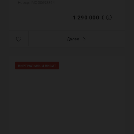
комнаты, одной душевой, двух санузлов. Жилая
Номер: IMG-30693364
площадь квартиры пр...
1 290 000 €
Далее
ВИРТУАЛЬНЫЙ ВИЗИТ