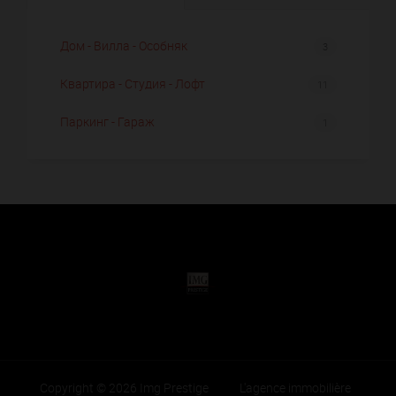
Дом - Вилла - Особняк
3
Квартира - Студия - Лофт
11
Паркинг - Гараж
1
Copyright © 2026 Img Prestige
L'agence immobilière