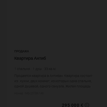
ПРОДАЖА
Квартира Антиб
1
спальня
1
душ
33
кв.м.
8 939,39 €
цена за кв.м.
Продается квартира в Антибах. Квартира состоит
из : кухни, двух комнат, из которых одна спальня,
одной душевой, одного санузла. Жилая площадь
квартиры примерно : 33 m². Постройка 1968 года.
Номер: IMG-25786148
Цена объе...
295 000 €