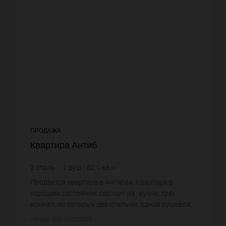
ПРОДАЖА
Квартира Антиб
2
спаль.
1
душ
62,1
кв.м.
7 648,95 €
цена за кв.м.
Продается квартира в Антибах. Квартира в
хорошем состоянии, состоит из : кухни, трех
комнат, из которых две спальни, одной душевой,
одного санузла. Жилая площадь квартиры
Номер: IMG-32675000