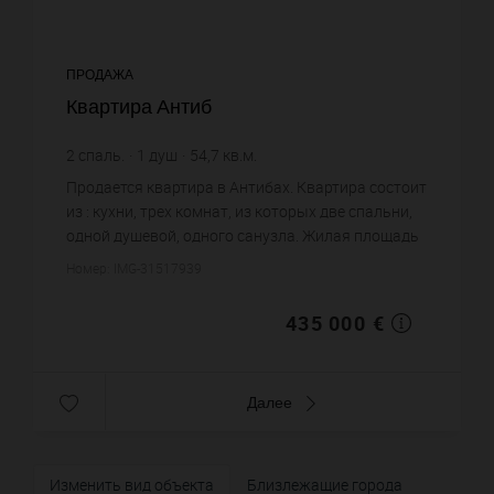
ПРОДАЖА
Квартира Антиб
2
спаль.
1
душ
54,7
кв.м.
7 952,47 €
цена за кв.м.
Продается квартира в Антибах. Квартира состоит
из : кухни, трех комнат, из которых две спальни,
одной душевой, одного санузла. Жилая площадь
квартиры примерно : 54 m². Постройка 1957 года.
Номер: IMG-31517939
Цена объек...
435 000 €
Далее
Изменить вид объекта
Близлежащие города