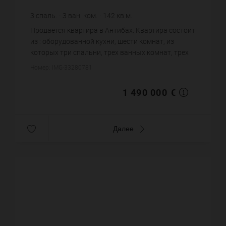
3
спаль.
3
ван. ком.
142
кв.м.
10 492,96 €
цена за кв.м.
Продается квартира в Антибах. Квартира состоит
из : оборудованной кухни, шести комнат, из
которых три спальни, трех ванных комнат, трех
санузлов. Жилая площадь квартиры примерно :
Номер: IMG-33280781
142 m². Паркинг. По...
1 490 000 €
Далее