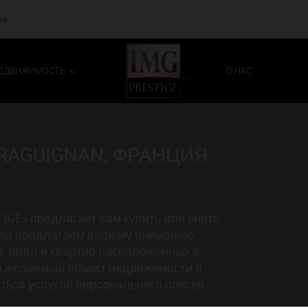
че
ЕДВИЖИМОСТЬ
О НАС
RAGUIGNAN, ФРАНЦИЯ
IGE» предлагает вам купить или снять
. Мы предлагаем вашему вниманию
, вилл и квартир расположенных в
ли желаемый объект недвижимости в
ться услугой персонального поиска