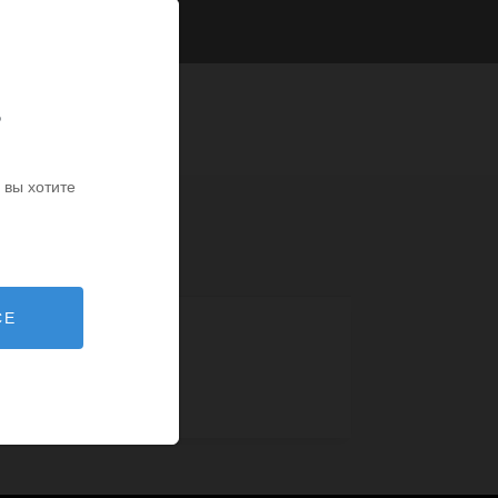
ь
 вы хотите
СЕ
4