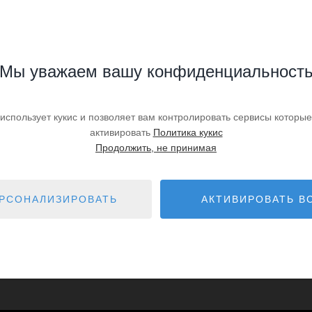
Мы уважаем вашу конфиденциальност
 использует кукис и позволяет вам контролировать сервисы которые
активировать
Политика кукис
Продолжить, не принимая
е найдено.
РСОНАЛИЗИРОВАТЬ
АКТИВИРОВАТЬ В
,89 km - Bargemon
11,48 km - Saint-Paul-en-
6
Forêt
1,09 km - Seillans
20