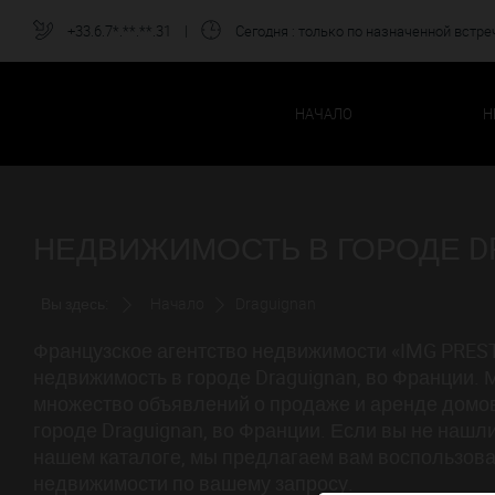
+33.6.7*.**.**.31
|
Сегодня
: только по назначенной встре
НАЧАЛО
Н
НЕДВИЖИМОСТЬ В ГОРОДЕ D
Вы здесь:
Начало
Draguignan
Французское агентство недвижимости «IMG PREST
недвижимость в городе Draguignan, во Франции
множество объявлений о продаже и аренде домов
городе Draguignan, во Франции. Если вы не наш
нашем каталоге, мы предлагаем вам воспользова
недвижимости по вашему запросу.