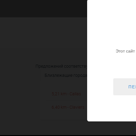
Этот сайт
Предложений соответствующих вашему запросу н
Близлежащие города
ПЕ
5,21 km - Callas
6
3
6,40 km - Claviers
1
3