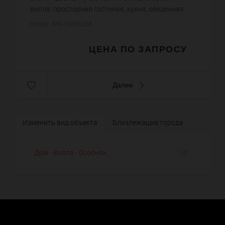
вилла: просторная гостиная, кухня, обеденная
комната, 4 спальни с прилегающими ванными
Номер: IMG-10096238
комнатами, кабинет, ТВ зал, ...
ЦЕНА ПО ЗАПРОСУ
Далее
Изменить вид объекта
Близлежащие города
Дом - Вилла - Особняк
10