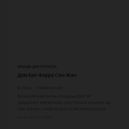
АРЕНДА ДЛЯ ОТПУСКА
Дом Кап-Ферра Сен-Жан
6
спаль.
6
salles de bain
Великолепная вилла площадью 600 м²
предлагает элегантные, просторные комнаты на
трех этажах с лифтом для гостей и вторым для
персонала.Он состоит из 6 сьютов, включая
Номер: IMG-29196894
главный люкс с роскошной ванной к...