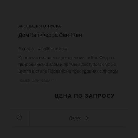
АРЕНДА ДЛЯ ОТПУСКА
Дом Кап-Ферра Сен-Жан
5
спаль.
4
salles de bain
Красивая вилла на аренду на мысе Кап Ферра с
панорамным видом и прямым доступом к морю.
Вилла в стиле Прованс на трех уровнях с лифтом:
холл, гостиная, столовая с террасой, 5 спален.
Номер: IMG-16483771
Бассейн, паркин...
ЦЕНА ПО ЗАПРОСУ
Далее