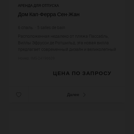
АРЕНДА ДЛЯ ОТПУСКА
Дом Кап-Ферра Сен-Жан
6
спаль.
5
salles de bain
Расположенная недалеко от пляжа Пассабль,
Виллы Эфрусси де Ротшильд, эта новая вилла
предлагает современный дизайн и великолепный
вид на море. Основной этаж включает в себя
Номер: IMG-24196609
большую гостиную, выходящую...
ЦЕНА ПО ЗАПРОСУ
Далее