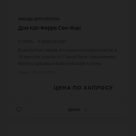
АРЕНДА ДЛЯ ОТПУСКА
Дом Кап-Ферра Сен-Жан
5
спаль.
5
salles de bain
В центре Кап Ферра, в тихом и спокойном месте, в
10 минутах ходьбы от Гранд Отеля, современная
вилла с красивым видом на море и сосны.
Просторная гостиная с камином, кухня, 5 спален
Номер: IMG-16483863
с ванными комнат...
ЦЕНА ПО ЗАПРОСУ
Далее