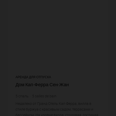
АРЕНДА ДЛЯ ОТПУСКА
Дом Кап-Ферра Сен-Жан
5
спаль.
5
salles de bain
Недалеко от Гранд Отель Кап Ферра, вилла в
стиле буржуа с красивым садом, террасами и
бассейном. На уровне входа: столовая, гостиная