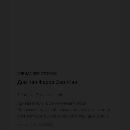
АРЕНДА ДЛЯ ОТПУСКА
Дом Кап-Ферра Сен-Жан
7
спаль.
7
salles de bain
Арнеда виллы в Сен-Жан-Кап-Ферра.
Современная, дизайнерская вилла с утонченной
архитектурой 600 кв.м. жилой площадью, вилла
находится на территории средиземноморского
Номер: IMG-16483890
сада 4755 кв.м.. Месторасположени...