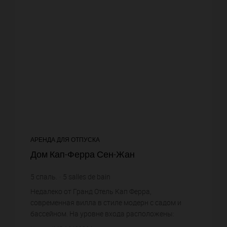
АРЕНДА ДЛЯ ОТПУСКА
Дом Кап-Ферра Сен-Жан
5
спаль.
5
salles de bain
Недалеко от Гранд Отель Кап Ферра,
современная вилла в стиле модерн с садом и
бассейном. На уровне входа расположены:
столовая, гостиная с выходом на террасу и