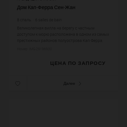
Дом Кап-Ферра Сен-Жан
8
спаль.
6
salles de bain
Великолепная вилла на берегу с частным
доступом к морю расположена в одном из самых
престижных районов полуострова Кап Ферра.
Вилла с 6 роскошными сьютами и и панорамным
Номер: IMG-29196930
видом на Средиземное море. Вил...
ЦЕНА ПО ЗАПРОСУ
Далее