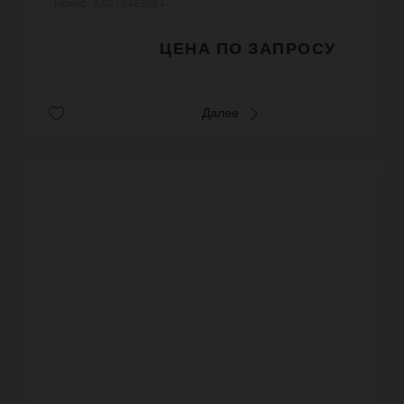
Номер: IMG-16483864
оборудованная кухня. На этаже: 4 спаль...
ЦЕНА ПО ЗАПРОСУ
Далее