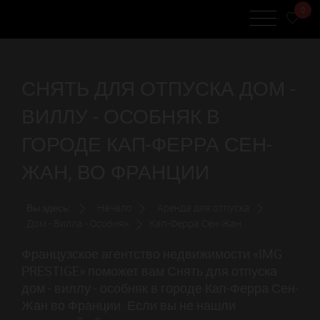
0
СНЯТЬ ДЛЯ ОТПУСКА ДОМ -
ВИЛЛУ - ОСОБНЯК В
ГОРОДЕ КАП-ФЕРРА СЕН-
ЖАН, ВО ФРАНЦИИ
Вы здесь:
Начало
Аренда для отпуска
Дом - Вилла - Особняк
Кап-Ферра Сен-Жан
Французское агентство недвижимости «IMG
PRESTIGE» поможет вам Снять для отпуска
дом - виллу - особняк в городе Кап-Ферра Сен-
Жан во Франции. Если вы не нашли