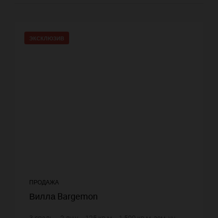
ЭКСКЛЮЗИВ
ПРОДАЖА
Вилла Bargemon
3
спаль.
2
душ.
125
кв.м.
1 500
кв.м. зем. уч.