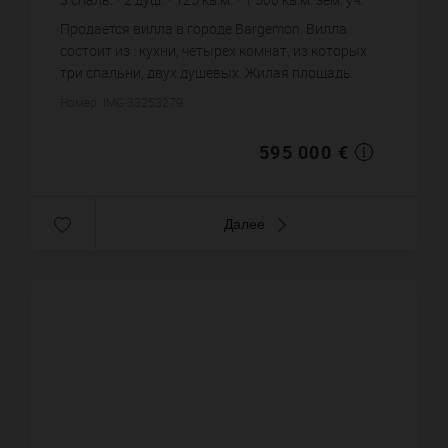
4 760 €
цена за кв.м.
Продается вилла в городе Bargemon. Вилла
состоит из : кухни, четырех комнат, из которых
три спальни, двух душевых. Жилая площадь
виллы примерно : 125 m². Участок земли: 15 сот.
Номер: IMG-33253279
Бассейн. Паркинг. Пост...
595 000 €
Далее