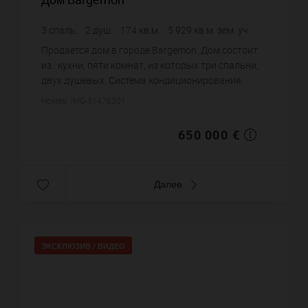
3
спаль.
2
душ.
174
кв.м.
5 929
кв.м. зем. уч.
3 735,63 €
цена за кв.м.
Продается дом в городе Bargemon. Дом состоит
из : кухни, пяти комнат, из которых три спальни,
двух душевых. Система кондиционирования.
Жилая площадь дома примерно : 174 m². Участок
Номер: IMG-31476301
земли: 59.29 сот. ...
650 000 €
Далее
ЭКСКЛЮЗИВ /
ВИДЕО