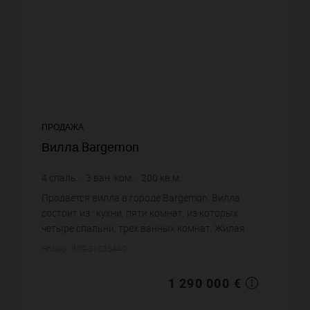
ПРОДАЖА
Вилла Bargemon
4
спаль.
3
ван. ком.
200
кв.м.
100 320
кв.м. зем. уч.
6 450 €
цена за кв.м.
Продается вилла в городе Bargemon. Вилла
состоит из : кухни, пяти комнат, из которых
четыре спальни, трех ванных комнат. Жилая
площадь виллы примерно : 200 m². Участок
Номер: IMG-31035440
земли: 1003.2 сот. Бассейн. Пар...
1 290 000 €