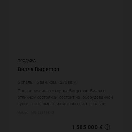
ПРОДАЖА
Вилла Bargemon
5
спаль.
5
ван. ком.
270
кв.м.
35 000
кв.м. зем. уч.
5 870,37 €
цена за кв.м.
Продается вилла в городе Bargemon. Вилла в
отличном состоянии, состоит из : оборудованной
кухни, семи комнат, из которых пять спальни,
пяти ванных комнат. Система
Номер: IMG-23919840
кондиционирования. Жилая площадь ви...
1 585 000 €