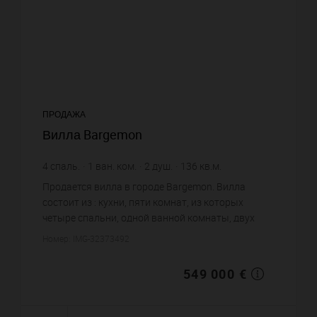
ПРОДАЖА
Вилла Bargemon
4
спаль.
1
ван. ком.
2
душ.
136
кв.м.
3 140
кв.м. зем. уч.
4 036,76 €
цена за кв.м.
Продается вилла в городе Bargemon. Вилла
состоит из : кухни, пяти комнат, из которых
четыре спальни, одной ванной комнаты, двух
душевых. Жилая площадь виллы примерно : 136
Номер: IMG-32373492
m². Участок земли: 31.4 сот...
549 000 €