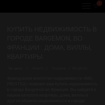
0
КУПИТЬ НЕДВИЖИМОСТЬ В
ГОРОДЕ BARGEMON, ВО
ФРАНЦИИ : ДОМА, ВИЛЛЫ,
КВАРТИРЫ.
Вы здесь:
Начало
Продажа
Bargemon
Французское агентство недвижимости «IMG
PRESTIGE» поможет вам Купить недвижимость
в городе Bargemon во Франции. Вы найдете в
нашем каталоге квартиры, дома, виллы и
другие объекты недвижимости в городе