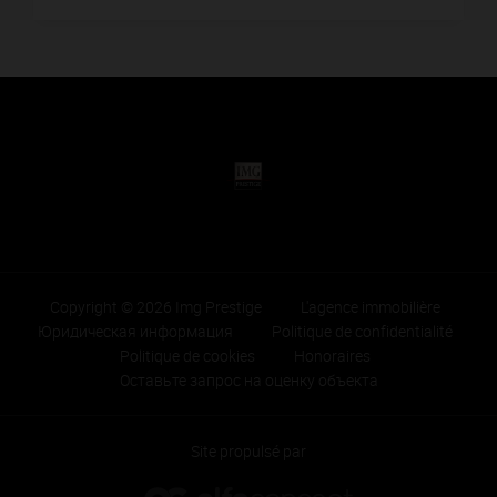
Copyright © 2026 Img Prestige
L'agence immobilière
Юридическая информация
Politique de confidentialité
Politique de cookies
Honoraires
Оставьте запрос на оценку объекта
Site propulsé par