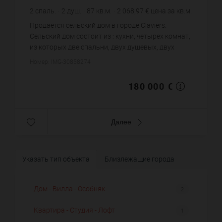
2
спаль.
2
душ.
87
кв.м.
2 068,97 €
цена за кв.м.
Продается сельский дом в городе Claviers.
Сельский дом состоит из : кухни, четырех комнат,
из которых две спальни, двух душевых, двух
санузлов. Жилая площадь сельского дома
Номер: IMG-30858274
примерно : 87 m². Паркинг....
180 000 €
Далее
Указать тип объекта
Близлежащие города
Дом - Вилла - Особняк
2
Квартира - Студия - Лофт
1