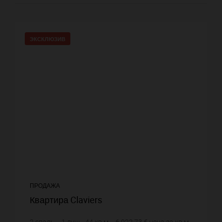
ЭКСКЛЮЗИВ
ПРОДАЖА
Квартира Claviers
2
спаль.
1
душ
44
кв.м.
6 022,73 €
цена за кв.м.