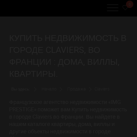
0
КУПИТЬ НЕДВИЖИМОСТЬ В
ГОРОДЕ CLAVIERS, ВО
ФРАНЦИИ : ДОМА, ВИЛЛЫ,
КВАРТИРЫ.
Вы здесь:
Начало
Продажа
Claviers
Французское агентство недвижимости «IMG
PRESTIGE» поможет вам Купить недвижимость
в городе Claviers во Франции. Вы найдете в
нашем каталоге квартиры, дома, виллы и
другие объекты недвижимости в городе