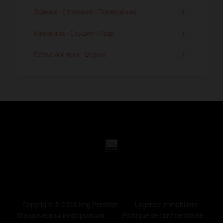
Здание - Строение - Помещение
1
Квартира - Студия - Лофт
1
Сельский дом - Ферма
2
Copyright © 2026 Img Prestige
L'agence immobilière
Юридическая информация
Politique de confidentialité