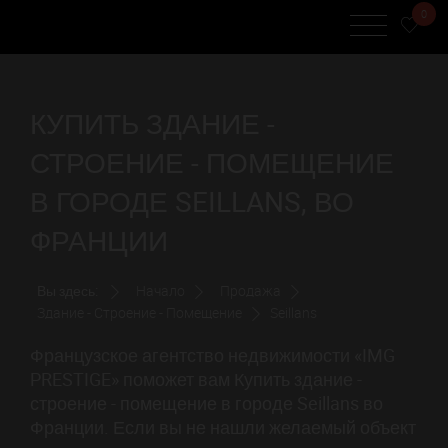
0
КУПИТЬ ЗДАНИЕ -
СТРОЕНИЕ - ПОМЕЩЕНИЕ
В ГОРОДЕ SEILLANS, ВО
ФРАНЦИИ
Вы здесь:
Начало
Продажа
Здание - Строение - Помещение
Seillans
Французское агентство недвижимости «IMG
PRESTIGE» поможет вам Купить здание -
строение - помещение в городе Seillans во
Франции. Если вы не нашли желаемый объект