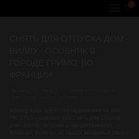
0
СНЯТЬ ДЛЯ ОТПУСКА ДОМ -
ВИЛЛУ - ОСОБНЯК В
ГОРОДЕ ГРИМО, ВО
ФРАНЦИИ
Вы здесь:
Начало
Аренда для отпуска
Дом - Вилла - Особняк
Гримо
Французское агентство недвижимости «IMG
PRESTIGE» поможет вам Снять для отпуска
дом - виллу - особняк в городе Гримо во
Франции. Если вы не нашли желаемый объект