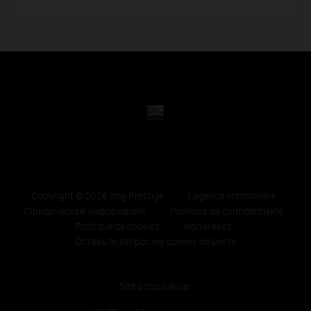
Copyright © 2026 Img Prestige
L'agence immobilière
Юридическая информация
Politique de confidentialité
Politique de cookies
Honoraires
Оставьте запрос на оценку объекта
Site propulsé par