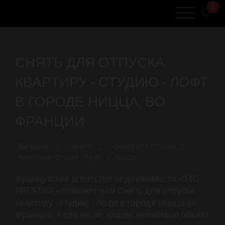
0
СНЯТЬ ДЛЯ ОТПУСКА
КВАРТИРУ - СТУДИЮ - ЛОФТ
В ГОРОДЕ НИЦЦА, ВО
ФРАНЦИИ
Вы здесь:
Начало
Аренда для отпуска
Квартира - Студия - Лофт
Ницца
Французское агентство недвижимости «IMG
PRESTIGE» поможет вам Снять для отпуска
квартиру - студию - лофт в городе Ницца во
Франции. Если вы не нашли желаемый объект