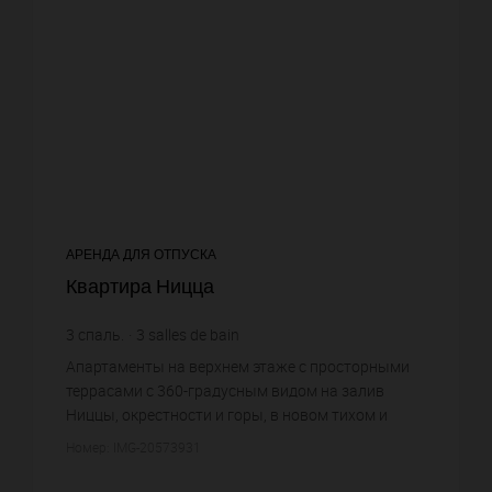
АРЕНДА ДЛЯ ОТПУСКА
Квартира Ницца
3
спаль.
3
salles de bain
Апартаменты на верхнем этаже с просторными
террасами с 360-градусным видом на залив
Ниццы, окрестности и горы, в новом тихом и
престижном кондоминиуме площадью 4,6 га в
Номер: IMG-20573931
престижном районе Геро на холма...