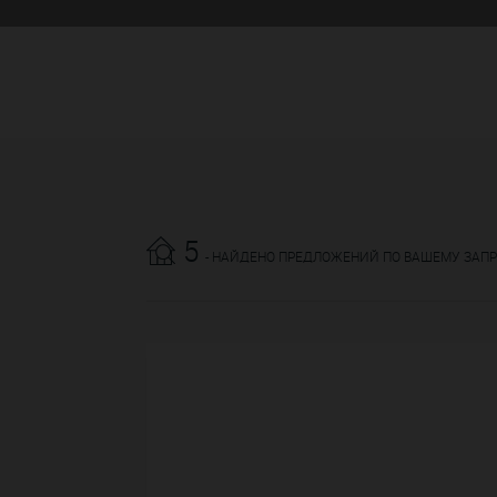
5
- НАЙДЕНО ПРЕДЛОЖЕНИЙ ПО ВАШЕМУ ЗАП