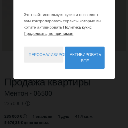
Этот сайт использует кукис и позволяет
вам контролировать сервисы которые вы
хотите активировать
Политика кукис
Продолжить, не принимая
ПЕРСОНАЛИЗИРОВАТЬ
АКТИВИРОВАТЬ
ВСЕ
Продажа
квартиры
Ментон
- 06500
235 000 €
235 000 €
1
спальня
1
душ
41,4
кв.м.
5 676,33 €
цена за кв.м.