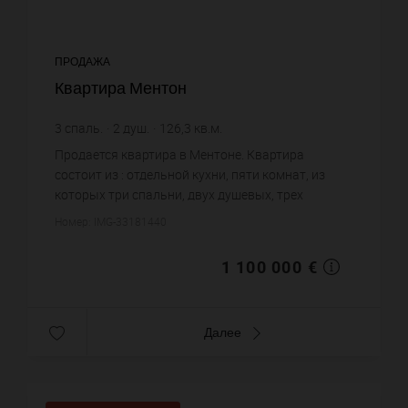
ПРОДАЖА
Квартира Ментон
3
спаль.
2
душ.
126,3
кв.м.
8 709,42 €
цена за кв.м.
Продается квартира в Ментоне. Квартира
состоит из : отдельной кухни, пяти комнат, из
которых три спальни, двух душевых, трех
санузлов. Система кондиционирования. Жилая
Номер: IMG-33181440
площадь квартиры примерно : 126...
1 100 000 €
Далее