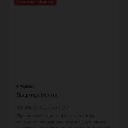
ВИРТУАЛЬНЫЙ ВИЗИТ
ПРОДАЖА
Квартира Ментон
1
спальня
1
душ
51,7
кв.м.
5 125,73 €
цена за кв.м.
Продается квартира в Ментоне. Квартира
состоит из : оборудованной кухни, двух комнат,