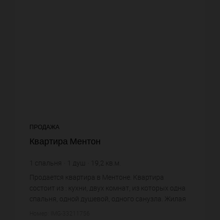
ПРОДАЖА
Квартира Ментон
1
спальня
1
душ
19,2
кв.м.
8 802,08 €
цена за кв.м.
Продается квартира в Ментоне. Квартира
состоит из : кухни, двух комнат, из которых одна
спальня, одной душевой, одного санузла. Жилая
площадь квартиры примерно : 19 m². Постройка
Номер: IMG-33211756