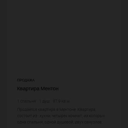
ПРОДАЖА
Квартира Ментон
1
спальня
1
душ
97,9
кв.м.
12 257,41 €
цена за кв.м.
Продается квартира в Ментоне. Квартира
состоит из : кухни, четырех комнат, из которых
одна спальня, одной душевой, двух санузлов.