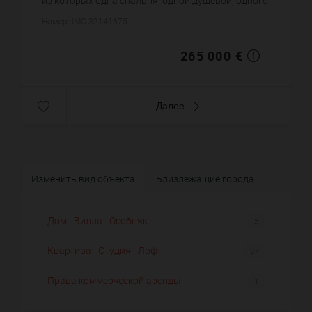
из которых одна спальня, одной душевой, одного
санузла. Жилая площадь квартиры примерно : 51
Номер: IMG-32141675
m². Вид на море. Пар...
265 000 €
Далее
Изменить вид объекта
Близлежащие города
Дом - Вилла - Особняк
5
Квартира - Студия - Лофт
37
Права коммерческой аренды
1