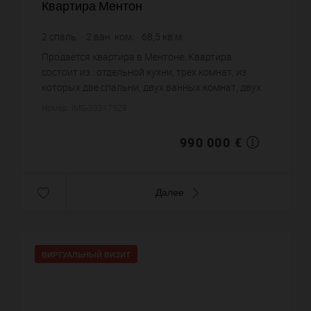
Квартира Ментон
2
спаль.
2
ван. ком.
68,5
кв.м.
14 452,55 €
цена за кв.м.
Продается квартира в Ментоне. Квартира
состоит из : отдельной кухни, трех комнат, из
которых две спальни, двух ванных комнат, двух
санузлов. Жилая площадь квартиры примерно :
Номер: IMG-33317529
68 m². Паркинг. Постройк...
990 000 €
Далее
ВИРТУАЛЬНЫЙ ВИЗИТ