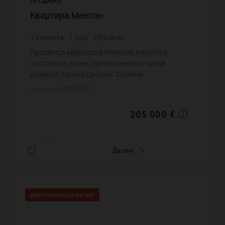
ПРОДАЖА
Квартира Ментон
1
комната
1
душ
25,9
кв.м.
7 915,06 €
цена за кв.м.
Продается квартира в Ментоне. Квартира
состоит из : кухни, одной комнаты, одной
душевой, одного санузла. Система
кондиционирования. Жилая площадь квартиры
Номер: IMG-33231750
примерно : 25 m². Хороший вид. Постройка 199...
205 000 €
Далее
ВИРТУАЛЬНЫЙ ВИЗИТ