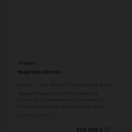
ПРОДАЖА
Квартира Ментон
2
спаль.
1
душ
54
кв.м.
5 925,93 €
цена за кв.м.
Продается квартира в Ментоне. Квартира
состоит из : отдельной кухни, трех комнат, из
которых две спальни, одной душевой, одного
санузла. Жилая площадь квартиры примерно : 54
Номер: IMG-33301816
m². Паркинг. Постройка 18...
320 000 €