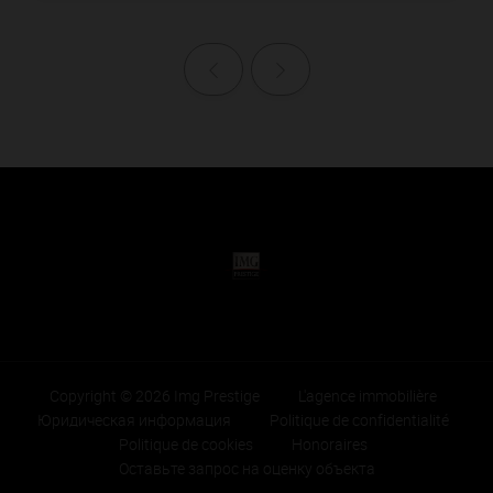
Назад
Далее
Copyright © 2026 Img Prestige
L'agence immobilière
Юридическая информация
Politique de confidentialité
Politique de cookies
Honoraires
Оставьте запрос на оценку объекта