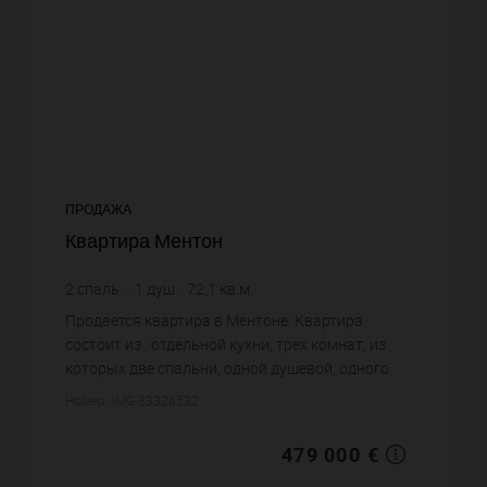
ПРОДАЖА
Квартира Ментон
2
спаль.
1
душ
72,1
кв.м.
6 643,55 €
цена за кв.м.
Продается квартира в Ментоне. Квартира
состоит из : отдельной кухни, трех комнат, из
которых две спальни, одной душевой, одного
санузла. Система кондиционирования. Жилая
Номер: IMG-33326532
площадь квартиры примерно : 7...
479 000 €