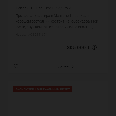
1
спальня
1
ван. ком.
54,5
кв.м.
5 596,33 €
цена за кв.м.
Продается квартира в Ментоне. Квартира в
хорошем состоянии, состоит из : оборудованной
кухни, двух комнат, из которых одна спальня,
одной ванной комнаты, одного санузла. Система
Номер: IMG-32141674
кондиционирования. Ж...
305 000 €
Далее
ЭКСКЛЮЗИВ /
ВИРТУАЛЬНЫЙ ВИЗИТ