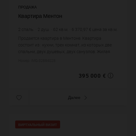
ПРОДАЖА
Квартира Ментон
2
спаль.
2
душ.
62
кв.м.
6 370,97 €
цена за кв.м.
Продается квартира в Ментоне. Квартира
состоит из : кухни, трех комнат, из которых две
спальни, двух душевых, двух санузлов. Жилая
площадь квартиры примерно : 62 m². Цена
Номер: IMG-32884028
объекта 395 000 €. ...
395 000 €
Далее
ВИРТУАЛЬНЫЙ ВИЗИТ