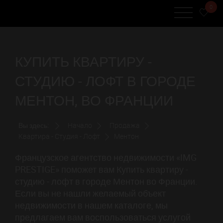
0
КУПИТЬ КВАРТИРУ -
СТУДИЮ - ЛОФТ В ГОРОДЕ
МЕНТОН, ВО ФРАНЦИИ
Вы здесь:
Начало
Продажа
Квартира - Студия - Лофт
Ментон
Французское агентство недвижимости «IMG
PRESTIGE» поможет вам Купить квартиру -
студию - лофт в городе Ментон во Франции.
Если вы не нашли желаемый объект
недвижимости в нашем каталоге, мы
предлагаем вам воспользоваться услугой