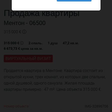
Продажа
квартиры
Ментон
- 06500
315 000 €
315 000 €
2
спаль.
1
душ
47,2
кв.м.
6 673,73 €
цена за кв.м.
ВИРТУАЛЬНЫЙ ВИЗИТ
Продается квартира в Ментоне. Квартира состоит из :
открытой кухни, трех комнат, из которых две спальни,
одной душевой, одного санузла. Жилая площадь
квартиры примерно : 47 m². Цена объекта 315 000 €.
Номер объекта :
IMG-32896706