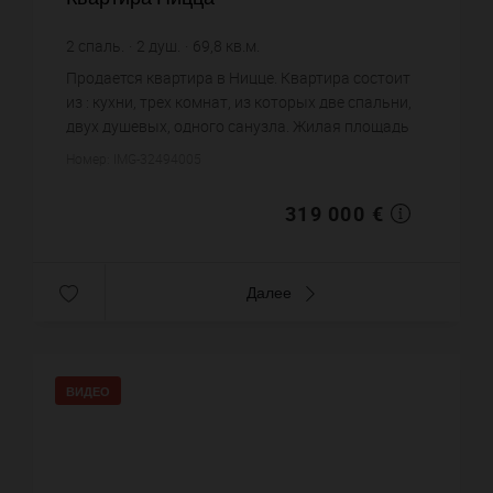
2
спаль.
2
душ.
69,8
кв.м.
4 570,2 €
цена за кв.м.
Продается квартира в Ницце. Квартира состоит
из : кухни, трех комнат, из которых две спальни,
двух душевых, одного санузла. Жилая площадь
квартиры примерно : 69 m². Паркинг. Цена
Номер: IMG-32494005
объекта 319 000 ...
319 000 €
Далее
ВИДЕО