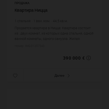
ПРОДАЖА
Квартира Ницца
1
спальня
1
ван. ком.
44,5
кв.м.
8 764,04 €
цена за кв.м.
Продается квартира в Ницце. Квартира состоит
из : двух комнат, из которых одна спальня, одной
ванной комнаты, одного санузла. Жилая
площадь квартиры примерно : 44 m². Цена
Номер: IMG-31357540
объекта 390 000 €. ...
390 000 €
Далее