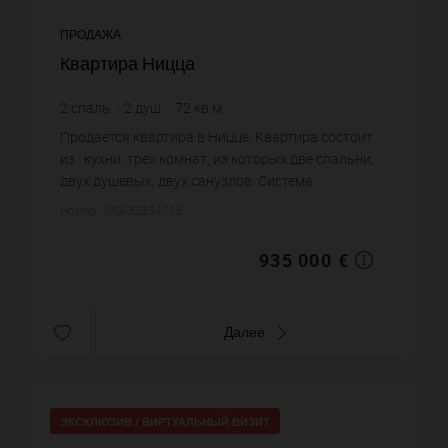
ПРОДАЖА
Квартира Ницца
2
спаль.
2
душ.
72
кв.м.
12 986,11 €
цена за кв.м.
Продается квартира в Ницце. Квартира состоит
из : кухни, трех комнат, из которых две спальни,
двух душевых, двух санузлов. Система
кондиционирования. Жилая площадь квартиры
Номер: IMG-32354716
примерно : 72 m². Хороший ...
935 000 €
Далее
ЭКСКЛЮЗИВ /
ВИРТУАЛЬНЫЙ ВИЗИТ