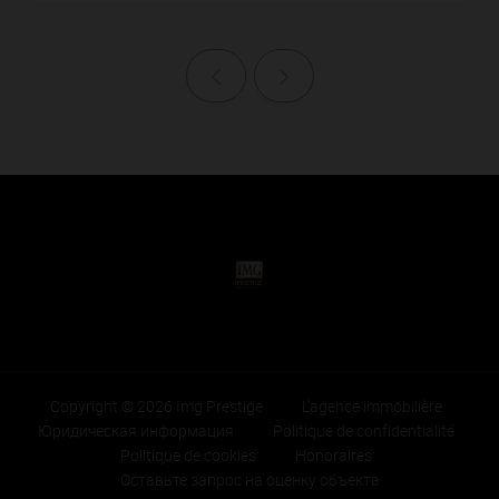
Назад
Далее
Copyright © 2026 Img Prestige
L'agence immobilière
Юридическая информация
Politique de confidentialité
Politique de cookies
Honoraires
Оставьте запрос на оценку объекта