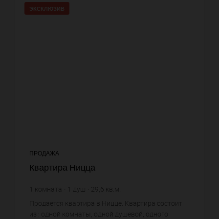
ЭКСКЛЮЗИВ
ПРОДАЖА
Квартира Ницца
1
комната
1
душ
29,6
кв.м.
9 459,46 €
цена за кв.м.
Продается квартира в Ницце. Квартира состоит
из : одной комнаты, одной душевой, одного