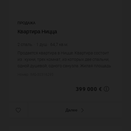
ПРОДАЖА
Квартира Ницца
2
спаль.
1
душ
64,7
кв.м.
6 166,92 €
цена за кв.м.
Продается квартира в Ницце. Квартира состоит
из : кухни, трех комнат, из которых две спальни,
одной душевой, одного санузла. Жилая площадь
квартиры примерно : 64 m². Цена объекта 399
Номер: IMG-30316295
000 €. ...
399 000 €
Далее