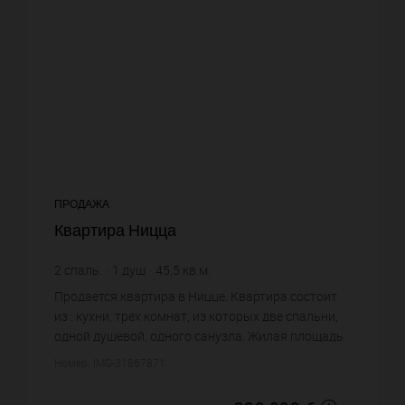
ПРОДАЖА
Квартира Ницца
2
спаль.
1
душ
45,5
кв.м.
7 032,97 €
цена за кв.м.
Продается квартира в Ницце. Квартира состоит
из : кухни, трех комнат, из которых две спальни,
одной душевой, одного санузла. Жилая площадь
квартиры примерно : 45 m². Хороший вид.
Номер: IMG-31867871
Постройка 1939 года....