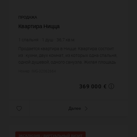
ПРОДАЖА
Квартира Ницца
1
спальня
1
душ
36,7
кв.м.
10 054,5 €
цена за кв.м.
Продается квартира в Ницце. Квартира состоит
из : кухни, двух комнат, из которых одна спальня,
одной душевой, одного санузла. Жилая площадь
квартиры примерно : 36 m². Цена объекта 369
Номер: IMG-32062664
000 €. ...
369 000 €
Далее
ЭКСКЛЮЗИВ /
ВИРТУАЛЬНЫЙ ВИЗИТ