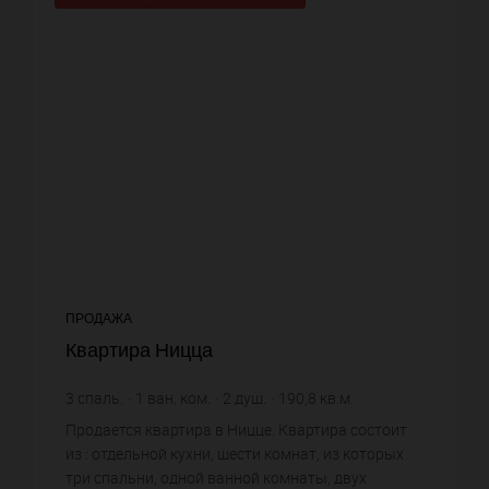
ПРОДАЖА
Квартира Ницца
3
спаль.
1
ван. ком.
2
душ.
190,8
кв.м.
8 647,8 €
цена за кв.м.
Продается квартира в Ницце. Квартира состоит
из : отдельной кухни, шести комнат, из которых
три спальни, одной ванной комнаты, двух