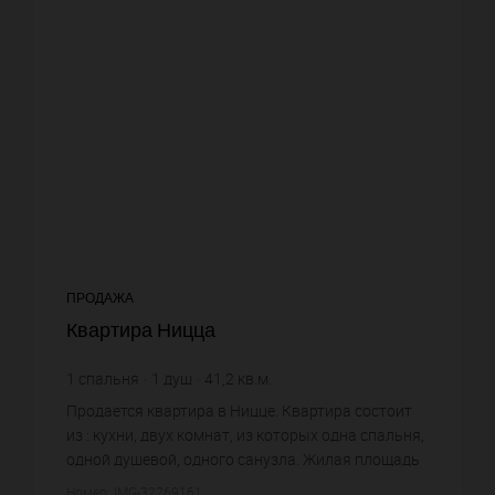
ПРОДАЖА
Квартира Ницца
1
спальня
1
душ
41,2
кв.м.
7 766,99 €
цена за кв.м.
Продается квартира в Ницце. Квартира состоит
из : кухни, двух комнат, из которых одна спальня,
одной душевой, одного санузла. Жилая площадь
квартиры примерно : 41 m². Постройка 1880 года.
Номер: IMG-32269161