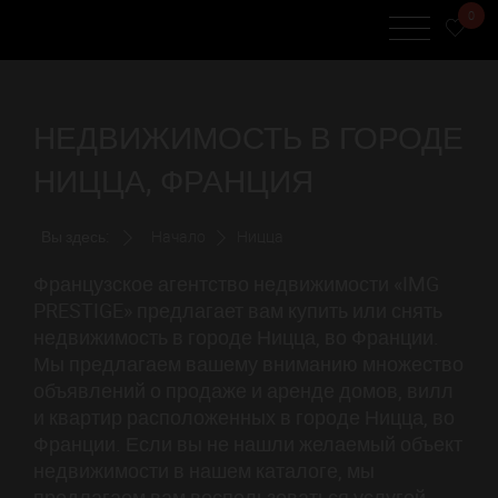
0
НЕДВИЖИМОСТЬ В ГОРОДЕ
НИЦЦА, ФРАНЦИЯ
Вы здесь:
Начало
Ницца
Французское агентство недвижимости «IMG
PRESTIGE» предлагает вам купить или снять
недвижимость в городе Ницца, во Франции.
Мы предлагаем вашему вниманию множество
объявлений о продаже и аренде домов, вилл
и квартир расположенных в городе Ницца, во
Франции. Если вы не нашли желаемый объект
недвижимости в нашем каталоге, мы
предлагаем вам воспользоваться услугой