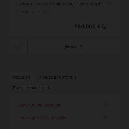
санузла. Жилая площадь квартиры примерно : 29
m². Цена объекта 280 000 €. ...
Номер: IMG-31311778
280 000 €
Далее
Продажа
Аренда для отпуска
Близлежащие города
Дом - Вилла - Особняк
7
Квартира - Студия - Лофт
45