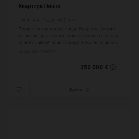
Квартира Ницца
1
спальня
1
душ
49,2
кв.м.
7 113,82 €
цена за кв.м.
Продается квартира в Ницце. Квартира состоит
из : кухни, двух комнат, из которых одна спальня,
одной душевой, одного санузла. Жилая площадь
квартиры примерно : 49 m². Хороший вид.
Номер: IMG-31867870
Бассейн. Паркинг. П...
350 000 €
Далее