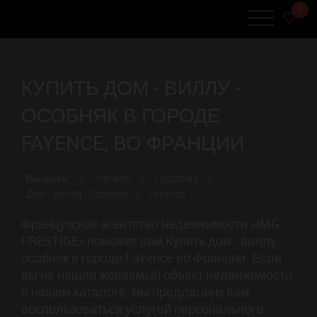
0
КУПИТЬ ДОМ - ВИЛЛУ -
ОСОБНЯК В ГОРОДЕ
FAYENCE, ВО ФРАНЦИИ
Вы здесь:
Начало
Продажа
Дом - Вилла - Особняк
Fayence
Французское агентство недвижимости «IMG
PRESTIGE» поможет вам Купить дом - виллу -
особняк в городе Fayence во Франции. Если
вы не нашли желаемый объект недвижимости
в нашем каталоге, мы предлагаем вам
воспользоваться услугой персонального