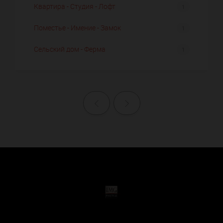
Квартира - Студия - Лофт
1
Поместье - Имение - Замок
1
Сельский дом - Ферма
1
Назад
Далее