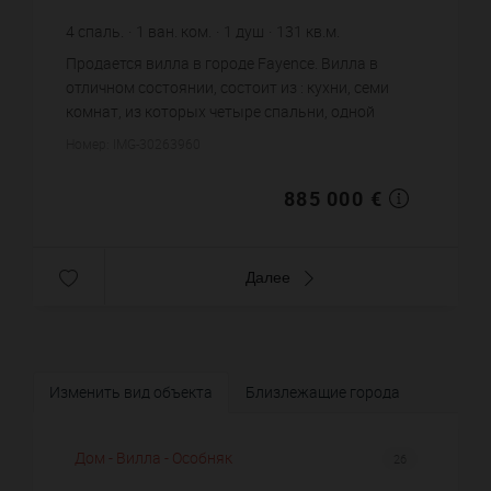
4
спаль.
1
ван. ком.
1
душ
131
кв.м.
9 059
кв.м. зем. уч.
6 755,73 €
цена за кв.м.
Продается вилла в городе Fayence. Вилла в
отличном состоянии, состоит из : кухни, семи
комнат, из которых четыре спальни, одной
ванной комнаты, одной душевой, одного санузла.
Номер: IMG-30263960
Жилая площадь виллы при...
885 000 €
Далее
Изменить вид объекта
Близлежащие города
Дом - Вилла - Особняк
26