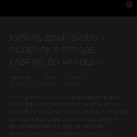
0
КУПИТЬ ДОМ - ВИЛЛУ -
ОСОБНЯК В ГОРОДЕ
КАБРИС, ВО ФРАНЦИИ
Вы здесь:
Начало
Продажа
Дом - Вилла - Особняк
Кабрис
Французское агентство недвижимости «IMG
PRESTIGE» поможет вам Купить дом - виллу -
особняк в городе Кабрис во Франции. Если вы
не нашли желаемый объект недвижимости в
нашем каталоге, мы предлагаем вам
воспользоваться услугой персонального