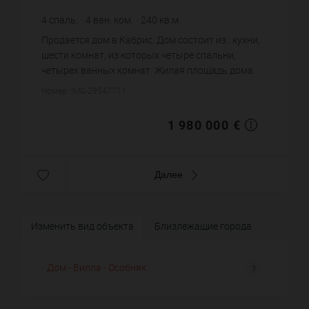
4
спаль.
4
ван. ком.
240
кв.м.
8 250 €
цена за кв.м.
Продается дом в Кабрис. Дом состоит из : кухни,
шести комнат, из которых четыре спальни,
четырех ванных комнат. Жилая площадь дома
примерно : 240 m². Бассейн. Паркинг. Постройка
Номер: IMG-29547711
1994 года. Цена объек...
1 980 000 €
Далее
Изменить вид объекта
Близлежащие города
Дом - Вилла - Особняк
3