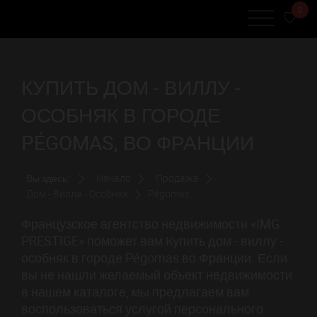
0
КУПИТЬ ДОМ - ВИЛЛУ -
ОСОБНЯК В ГОРОДЕ
PÉGOMAS, ВО ФРАНЦИИ
Вы здесь:
Начало
Продажа
Дом - Вилла - Особняк
Pégomas
Французское агентство недвижимости «IMG
PRESTIGE» поможет вам Купить дом - виллу -
особняк в городе Pégomas во Франции. Если
вы не нашли желаемый объект недвижимости
в нашем каталоге, мы предлагаем вам
воспользоваться услугой персонального