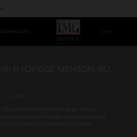
че
ЕДВИЖИМОСТЬ
О НАС
НЯК В ГОРОДЕ МЕНТОН, ВО
як
Ментон
GE» поможет вам Купить дом - виллу -
е нашли желаемый объект недвижимости в
ться услугой персонального поиска