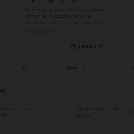
2
спаль.
2
душ.
93,3
кв.м.
7 770,63 €
цена за кв.м.
Продается таунхаус в Ментоне. Таунхаус
состоит из : оборудованной кухни,
четырех комнат, из которых две спальни,
двух душевых, двух санузлов. Жилая
Номер: IMG-31283018
площадь таунхауса примерно : 93 m².
Постройка 1700 ...
725 000 €
Далее
ода
вартира - Студия -
Права коммерческой
37
офт
аренды