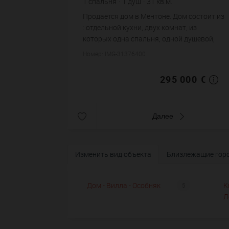
1
спальня
1
душ
31
кв.м.
100
кв.м. зем. уч.
Продается дом в Ментоне. Дом состоит из
9 516,13 €
цена за кв.м.
: отдельной кухни, двух комнат, из
которых одна спальня, одной душевой,
одного санузла. Жилая площадь дома
Номер: IMG-31376400
примерно : 31 m². Участок земли: 1 сот.
Цена объекта...
295 000 €
Далее
Изменить вид объекта
Близлежащие гор
Дом - Вилла - Особняк
К
5
Л