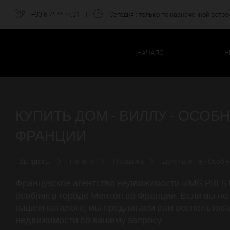
+33.6.7*.**.**.31
|
Сегодня
: только по назначенной встре
НАЧАЛО
Н
КУПИТЬ ДОМ - ВИЛЛУ - ОСОБ
ФРАНЦИИ
Вы здесь:
Начало
Продажа
Дом - Вилла - Особн
Французское агентство недвижимости «IMG PRESTI
особняк в городе Ментон во Франции. Если вы н
нашем каталоге, мы предлагаем вам воспользова
недвижимости по вашему запросу.