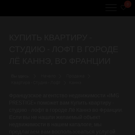
0
КУПИТЬ КВАРТИРУ -
СТУДИЮ - ЛОФТ В ГОРОДЕ
ЛЁ КАННЭ, ВО ФРАНЦИИ
Вы здесь:
Начало
Продажа
Квартира - Студия - Лофт
Каннэ
Французское агентство недвижимости «IMG
PRESTIGE» поможет вам Купить квартиру -
студию - лофт в городе Лё Каннэ во Франции.
Если вы не нашли желаемый объект
недвижимости в нашем каталоге, мы
предлагаем вам воспользоваться услугой