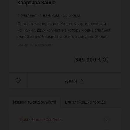
Квартира Каннэ
1
спальня
1
ван. ком.
55,5
кв.м.
6 288,29 €
цена за кв.м.
Продается квартира в Каннэ. Квартира состоит
из : кухни, двух комнат, из которых одна спальня,
одной ванной комнаты, одного санузла. Жилая
площадь квартиры примерно : 55 m². Вид на море.
Номер: IMG-32245907
Бассейн. Пос...
349 000 €
Далее
Изменить вид объекта
Близлежащие города
Дом - Вилла - Особняк
2