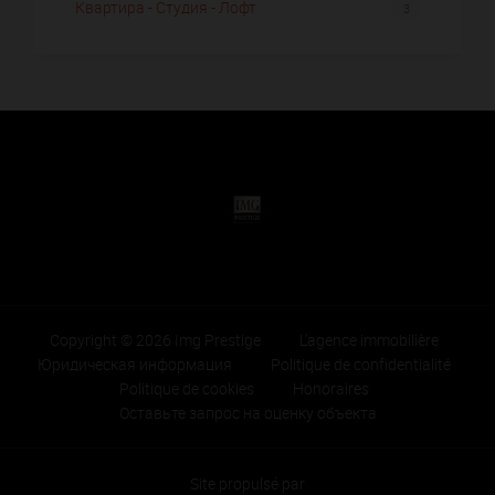
Квартира - Студия - Лофт
3
Copyright © 2026 Img Prestige
L'agence immobilière
Юридическая информация
Politique de confidentialité
Politique de cookies
Honoraires
Оставьте запрос на оценку объекта
Site propulsé par