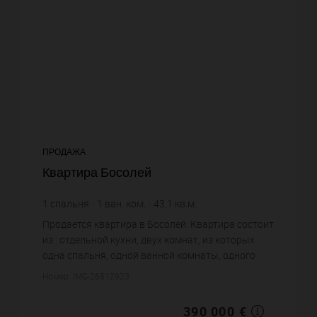
ПРОДАЖА
Квартира Босолей
1
спальня
1
ван. ком.
43,1
кв.м.
9 048,72 €
цена за кв.м.
Продается квартира в Босолей. Квартира состоит
из : отдельной кухни, двух комнат, из которых
одна спальня, одной ванной комнаты, одного
санузла. Жилая площадь квартиры примерно : 43
Номер: IMG-26812923
m². Вид на море. ...
390 000 €