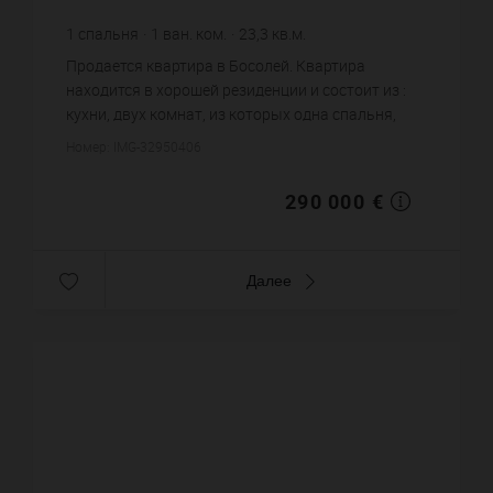
1
спальня
1
ван. ком.
23,3
кв.м.
12 446,35 €
цена за кв.м.
Продается квартира в Босолей. Квартира
находится в хорошей резиденции и состоит из :
кухни, двух комнат, из которых одна спальня,
одной ванной комнаты, одного санузла. Жилая
Номер: IMG-32950406
площадь квартиры примерно...
290 000 €
Далее