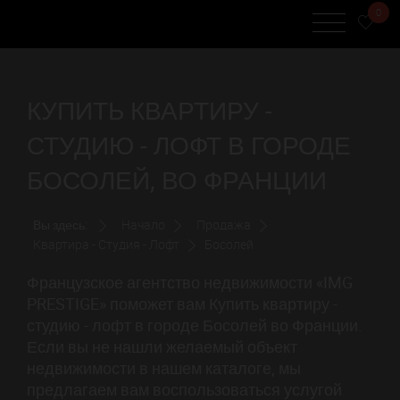
0
КУПИТЬ КВАРТИРУ -
СТУДИЮ - ЛОФТ В ГОРОДЕ
БОСОЛЕЙ, ВО ФРАНЦИИ
Вы здесь:
Начало
Продажа
Квартира - Студия - Лофт
Босолей
Французское агентство недвижимости «IMG
PRESTIGE» поможет вам Купить квартиру -
студию - лофт в городе Босолей во Франции.
Если вы не нашли желаемый объект
недвижимости в нашем каталоге, мы
предлагаем вам воспользоваться услугой