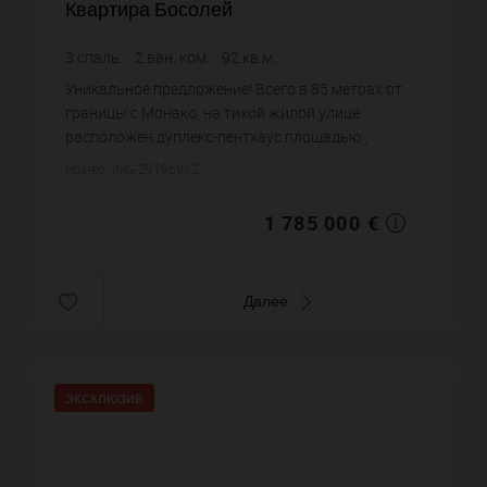
Квартира Босолей
3
спаль.
2
ван. ком.
92
кв.м.
19 402,17 €
цена за кв.м.
Уникальное предложение! Всего в 85 метрах от
границы с Монако, на тихой жилой улице
расположен дуплекс-пентхаус площадью ,
недавно отремонтированный и продаваемый
Номер: IMG-29196912
полностью меблированным.Состоит из те...
1 785 000 €
Далее
ЭКСКЛЮЗИВ