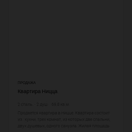
ПРОДАЖА
Квартира Ницца
2
спаль.
2
душ.
69,8
кв.м.
4 570,2 €
цена за кв.м.
Продается квартира в Ницце. Квартира состоит
из : кухни, трех комнат, из которых две спальни,
двух душевых, одного санузла. Жилая площадь