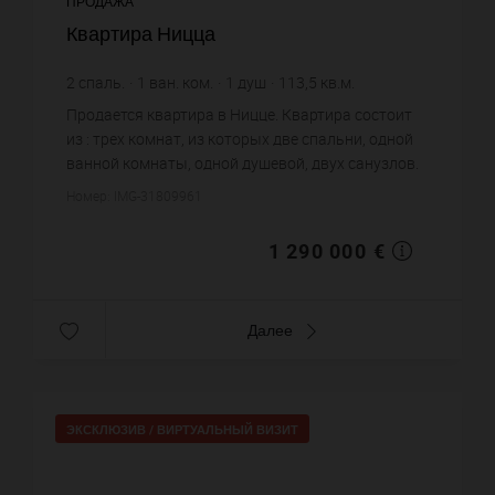
ПРОДАЖА
Квартира Ницца
2
спаль.
1
ван. ком.
1
душ
113,5
кв.м.
11 365,64 €
цена за кв.м.
Продается квартира в Ницце. Квартира состоит
из : трех комнат, из которых две спальни, одной
ванной комнаты, одной душевой, двух санузлов.
Жилая площадь квартиры примерно : 113 m².
Номер: IMG-31809961
Паркинг. Цена объек...
1 290 000 €
Далее
ЭКСКЛЮЗИВ /
ВИРТУАЛЬНЫЙ ВИЗИТ