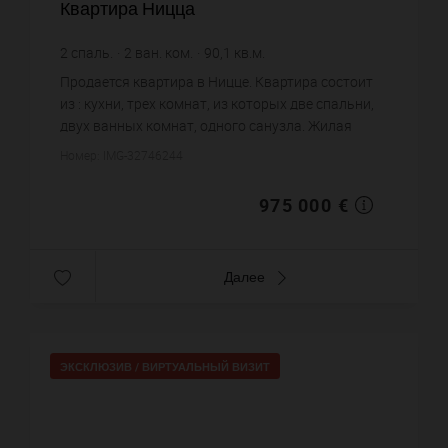
Квартира Ницца
2
спаль.
2
ван. ком.
90,1
кв.м.
10 821,31 €
цена за кв.м.
Продается квартира в Ницце. Квартира состоит
из : кухни, трех комнат, из которых две спальни,
двух ванных комнат, одного санузла. Жилая
площадь квартиры примерно : 90 m². Хороший
Номер: IMG-32746244
вид. Паркинг. Постро...
975 000 €
Далее
ЭКСКЛЮЗИВ /
ВИРТУАЛЬНЫЙ ВИЗИТ