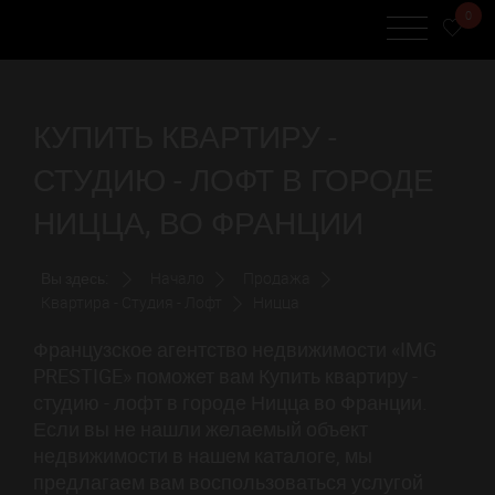
0
КУПИТЬ КВАРТИРУ -
СТУДИЮ - ЛОФТ В ГОРОДЕ
НИЦЦА, ВО ФРАНЦИИ
Вы здесь:
Начало
Продажа
Квартира - Студия - Лофт
Ницца
Французское агентство недвижимости «IMG
PRESTIGE» поможет вам Купить квартиру -
студию - лофт в городе Ницца во Франции.
Если вы не нашли желаемый объект
недвижимости в нашем каталоге, мы
предлагаем вам воспользоваться услугой