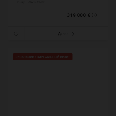
квартиры примерно : 69 m². Паркинг. Цена
Номер: IMG-32494005
объекта 319 000 ...
319 000 €
Далее
ЭКСКЛЮЗИВ /
ВИРТУАЛЬНЫЙ ВИЗИТ