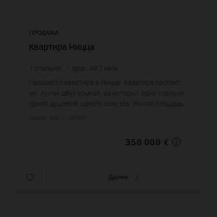
ПРОДАЖА
Квартира Ницца
1
спальня
1
душ
49,2
кв.м.
7 113,82 €
цена за кв.м.
Продается квартира в Ницце. Квартира состоит
из : кухни, двух комнат, из которых одна спальня,
одной душевой, одного санузла. Жилая площадь
квартиры примерно : 49 m². Хороший вид.
Номер: IMG-31867870
Бассейн. Паркинг. П...
350 000 €
Далее