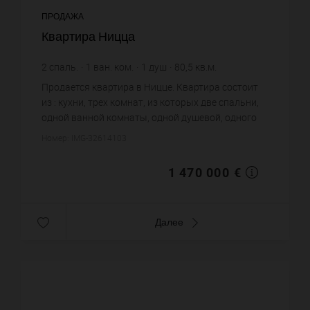
ПРОДАЖА
Квартира Ницца
2
спаль.
1
ван. ком.
1
душ
80,5
кв.м.
18 260,87 €
цена за кв.м.
Продается квартира в Ницце. Квартира состоит
из : кухни, трех комнат, из которых две спальни,
одной ванной комнаты, одной душевой, одного
санузла. Жилая площадь квартиры примерно : 80
Номер: IMG-32614103
m². Паркинг. Це...
1 470 000 €
Далее