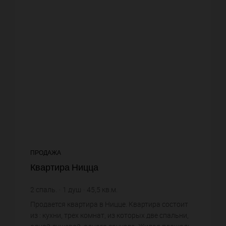
ПРОДАЖА
Квартира Ницца
2
спаль.
1
душ
45,5
кв.м.
7 032,97 €
цена за кв.м.
Продается квартира в Ницце. Квартира состоит
из : кухни, трех комнат, из которых две спальни,