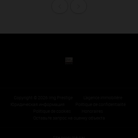
Назад
Далее
Copyright © 2026 Img Prestige
L'agence immobilière
Юридическая информация
Politique de confidentialité
Politique de cookies
Honoraires
Оставьте запрос на оценку объекта
Site propulsé par