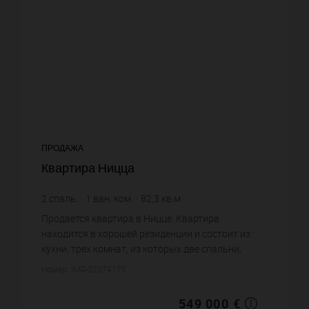
ПРОДАЖА
Квартира Ницца
2
спаль.
1
ван. ком.
82,3
кв.м.
6 670,72 €
цена за кв.м.
Продается квартира в Ницце. Квартира
находится в хорошей резиденции и состоит из :
кухни, трех комнат, из которых две спальни,
одной ванной комнаты, одного санузла. Жилая
Номер: IMG-32074175
площадь квартиры примерно : ...
549 000 €