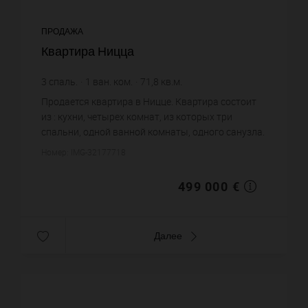
ПРОДАЖА
Квартира Ницца
3
спаль.
1
ван. ком.
71,8
кв.м.
6 949,86 €
цена за кв.м.
Продается квартира в Ницце. Квартира состоит
из : кухни, четырех комнат, из которых три
спальни, одной ванной комнаты, одного санузла.
Жилая площадь квартиры примерно : 71 m². Цена
Номер: IMG-32177718
объекта 499 000&nb...
499 000 €
Далее