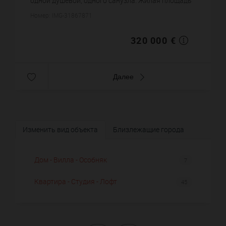
одной душевой, одного санузла. Жилая площадь
квартиры примерно : 45 m². Хороший вид.
Номер: IMG-31867871
Постройка 1939 года....
320 000 €
Далее
Изменить вид объекта
Близлежащие города
Дом - Вилла - Особняк
7
Квартира - Студия - Лофт
45