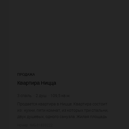
ПРОДАЖА
Квартира Ницца
3
спаль.
2
душ.
109,5
кв.м.
10 319,63 €
цена за кв.м.
Продается квартира в Ницце. Квартира состоит
из : кухни, пяти комнат, из которых три спальни,
двух душевых, одного санузла. Жилая площадь
квартиры примерно : 109 m². Паркинг. Цена
Номер: IMG-31833222