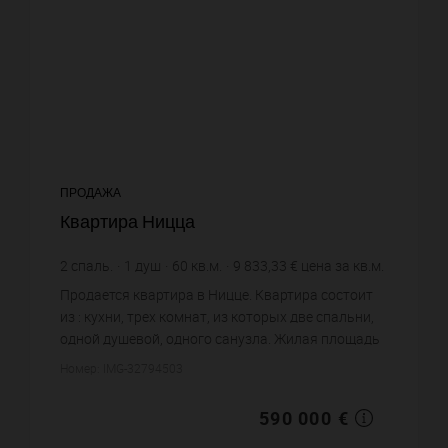
ПРОДАЖА
Квартира Ницца
2
спаль.
1
душ
60
кв.м.
9 833,33 €
цена за кв.м.
Продается квартира в Ницце. Квартира состоит
из : кухни, трех комнат, из которых две спальни,
одной душевой, одного санузла. Жилая площадь
квартиры примерно : 60 m². Постройка 1957 года.
Номер: IMG-32794503
Цена объекта...
590 000 €