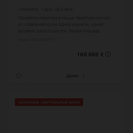
1
комната
1
душ
26,4
кв.м.
6 060,61 €
цена за кв.м.
Продается квартира в Ницце. Квартира состоит
из : отдельной кухни, одной комнаты, одной
душевой, одного санузла. Жилая площадь
квартиры примерно : 26 m². Цена объекта 160
Номер: IMG-32850977
000 €. ...
160 000 €
Далее
ЭКСКЛЮЗИВ /
ВИРТУАЛЬНЫЙ ВИЗИТ