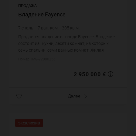
ПРОДАЖА
Владение Fayence
7
спаль.
7
ван. ком.
305
кв.м.
46 286
кв.м. зем. уч.
9 672,13 €
цена за кв.м.
Продается владение в городе Fayence. Владение
состоит из : кухни, десяти комнат, из которых
семь спальни, семи ванных комнат. Жилая
площадь владения примерно : 305 m². Участок
Номер: IMG-22080256
земли: 462.86 сот. Басс...
2 950 000 €
Далее
ЭКСКЛЮЗИВ