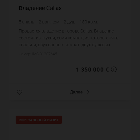
Владение Callas
5
спаль.
2
ван. ком.
2
душ.
180
кв.м.
110 000
кв.м. зем. уч.
7 500 €
цена за кв.м.
Продается владение в городе Callas. Владение
состоит из : кухни, семи комнат, из которых пять
спальни, двух ванных комнат, двух душевых.
Жилая площадь владения примерно : 180 m².
Номер: IMG-31207645
Участок земли: 1100 ...
1 350 000 €
Далее
ВИРТУАЛЬНЫЙ ВИЗИТ