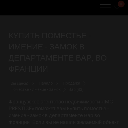
0
КУПИТЬ ПОМЕСТЬЕ -
ИМЕНИЕ - ЗАМОК В
ДЕПАРТАМЕНТЕ ВАР, ВО
ФРАНЦИИ
Вы здесь:
Начало
Продажа
Поместье - Имение - Замок
Вар (83)
Французское агентство недвижимости «IMG
PRESTIGE» поможет вам Купить поместье -
имение - замок в департаменте Вар во
Франции. Если вы не нашли желаемый объект