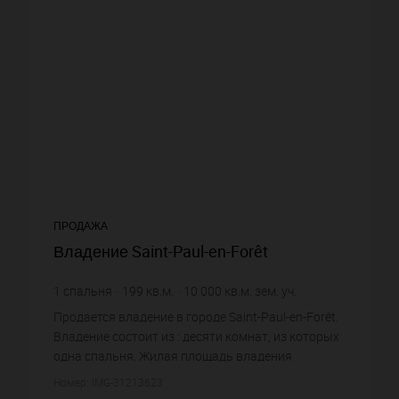
ПРОДАЖА
Владение Saint-Paul-en-Forêt
1
спальня
199
кв.м.
10 000
кв.м. зем. уч.
3 675,38 €
цена за кв.м.
Продается владение в городе Saint-Paul-en-Forêt.
Владение состоит из : десяти комнат, из которых
одна спальня. Жилая площадь владения
примерно : 199 m². Участок земли: 100 сот.
Номер: IMG-31213623
Бассейн. Паркинг. Постр...