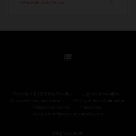
Сельский дом - Ферма
6
Copyright © 2026 Img Prestige
L'agence immobilière
Юридическая информация
Politique de confidentialité
Politique de cookies
Honoraires
Оставьте запрос на оценку объекта
Site propulsé par