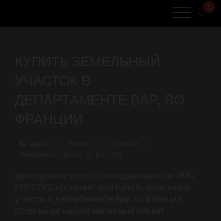
0
КУПИТЬ ЗЕМЕЛЬНЫЙ
УЧАСТОК В
ДЕПАРТАМЕНТЕ ВАР, ВО
ФРАНЦИИ
Вы здесь:
Начало
Продажа
Земельный участок
Вар (83)
Французское агентство недвижимости «IMG
PRESTIGE» поможет вам Купить земельный
участок в департаменте Вар во Франции.
Если вы не нашли желаемый объект