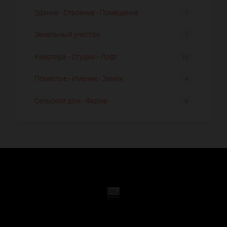
Здание - Строение - Помещение
1
Земельный участок
1
Квартира - Студия - Лофт
10
Поместье - Имение - Замок
4
Сельский дом - Ферма
6