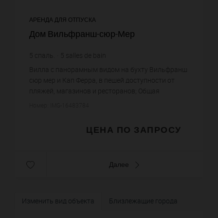
АРЕНДА ДЛЯ ОТПУСКА
Дом Вильфранш-сюр-Мер
5
спаль.
5
salles de bain
Вилла с панорамным видом на бухту Вильфранш
сюр мер и Кап Ферра, в пешей доступности от
пляжей, магазинов и ресторанов; Общая
площадь 300 кв метров, 4 спальни с ванными
Номер: IMG-16483784
комнатами, гостиная с выходом ...
ЦЕНА ПО ЗАПРОСУ
Далее
Изменить вид объекта
Близлежащие города