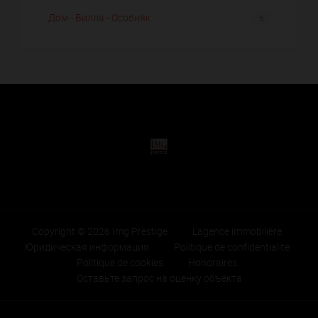
Дом - Вилла - Особняк
5
Copyright © 2026 Img Prestige
L'agence immobilière
Юридическая информация
Politique de confidentialité
Politique de cookies
Honoraires
Оставьте запрос на оценку объекта