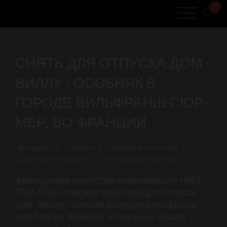
0
СНЯТЬ ДЛЯ ОТПУСКА ДОМ -
ВИЛЛУ - ОСОБНЯК В
ГОРОДЕ ВИЛЬФРАНШ-СЮР-
МЕР, ВО ФРАНЦИИ
Вы здесь:
Начало
Аренда для отпуска
Дом - Вилла - Особняк
Вильфранш-сюр-Мер
Французское агентство недвижимости «IMG
PRESTIGE» поможет вам Снять для отпуска
дом - виллу - особняк в городе Вильфранш-
сюр-Мер во Франции. Если вы не нашли