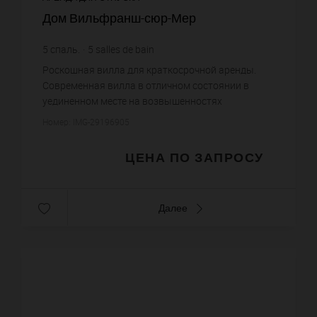
Дом Вильфранш-сюр-Мер
5
спаль.
5
salles de bain
Роскошная вилла для краткосрочной аренды.
Современная вилла в отличном состоянии в
уединенном месте на возвышенностях
Вильфранш-сюр-Мер, откуда открывается
Номер: IMG-29196905
впечатляющий вид на море и полуостров Сен-
Жа...
ЦЕНА ПО ЗАПРОСУ
Далее