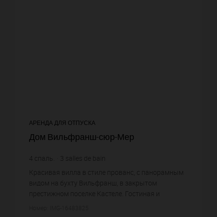
АРЕНДА ДЛЯ ОТПУСКА
Дом Вильфранш-сюр-Мер
4
спаль.
3
salles de bain
Красивая вилла в стиле прованс, с панорамным
видом на бухту Вильфранш, в закрытом
престижном поселке Кастеле. Гостиная и
столовая с выходом в сад, главная спальня, 3
Номер: IMG-16483825
спальни с ванными комнатами,TV сал...