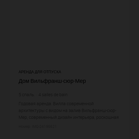
АРЕНДА ДЛЯ ОТПУСКА
Дом Вильфранш-сюр-Мер
5
спаль.
4
salles de bain
Годовая аренда. Вилла современной
архитектуры с видом на залив Вильфранш-сюр-
Мер, современный дизайн интерьера, роскошная
отделка ландшафтных садов с пейзажным
Номер: IMG-24196621
бассейном и панорамным видом на Кап-Ферр...