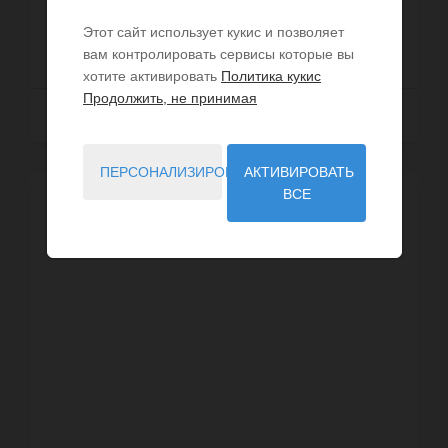
для гостей) все с ...
Этот сайт использует кукис и позволяет
ЦЕНА ПО ЗАПРОСУ
вам контролировать сервисы которые вы
хотите активировать
Политика кукис
Продолжить, не принимая
Далее
ПЕРСОНАЛИЗИРОВАТЬ
АКТИВИРОВАТЬ
ВСЕ