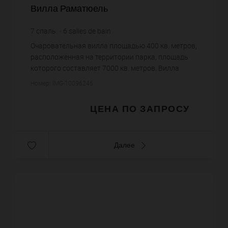
Вилла Раматюель
7
спаль.
6
salles de bain
Очаровательная вилла площадью 400 кв. метров,
расположенная на территории парка, площадь
которого составляет 7000 кв. метров. Вилла
находится в 900 метрах от пляжей Moorea и Bora
Номер: IMG-10096246
Bora (в районе des Mo...
ЦЕНА ПО ЗАПРОСУ
Далее