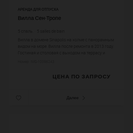
АРЕНДА ДЛЯ ОТПУСКА
Вилла Сен-Тропе
5
спаль.
5
salles de bain
Вилла в домене Sinapolis на холме с панорамным
видом на море. Вилла после ремонта в 2013 году.
Гостиная и столовая с выходом на террасу и
видом на море, оборудованная кухня, 3 мастер
Номер: IMG-10096243
спальни с ванным...
ЦЕНА ПО ЗАПРОСУ
Далее