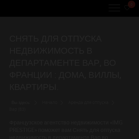
0
СНЯТЬ ДЛЯ ОТПУСКА
НЕДВИЖИМОСТЬ В
ДЕПАРТАМЕНТЕ ВАР, ВО
ФРАНЦИИ : ДОМА, ВИЛЛЫ,
КВАРТИРЫ.
Вы здесь:
Начало
Аренда для отпуска
Вар (83)
Французское агентство недвижимости «IMG
PRESTIGE» поможет вам Снять для отпуска
недвижимость в департаменте Вар во