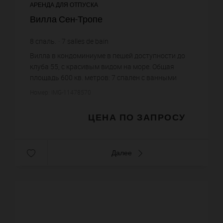
АРЕНДА ДЛЯ ОТПУСКА
Вилла Сен-Тропе
8
спаль.
7
salles de bain
Вилла в кондоминиуме в пешей доступности до
клуба 55, с красивым видом на море. Общая
площадь 600 кв. метров: 7 спален с ванными
комнатами, детская спальня с двух ярусными
Номер: IMG-11478570
кроватями. Просторная гости...
ЦЕНА ПО ЗАПРОСУ
Далее