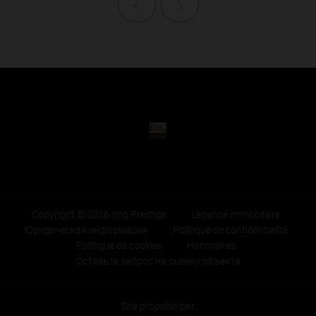
Назад
Далее
Copyright © 2026 Img Prestige
L'agence immobilière
Юридическая информация
Politique de confidentialité
Politique de cookies
Honoraires
Оставьте запрос на оценку объекта
Site propulsé par