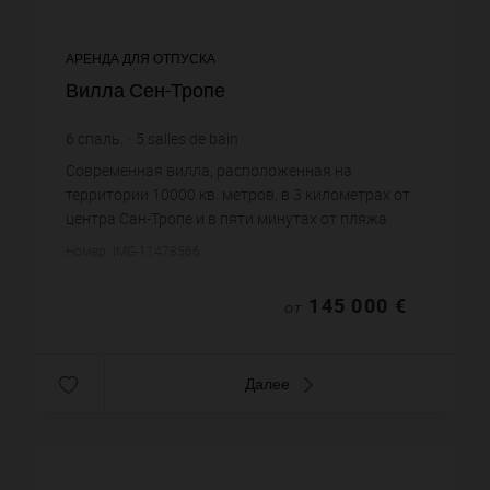
АРЕНДА ДЛЯ ОТПУСКА
Вилла Сен-Тропе
6
спаль.
5
salles de bain
Современная вилла, расположенная на
территории 10000 кв. метров, в 3 километрах от
центра Сан-Тропе и в пяти минутах от пляжа
Пампелон. Просторная гостиная с камином и
Номер: IMG-11478566
домашним кинотеатром, столовая ...
145 000 €
ОТ
Далее