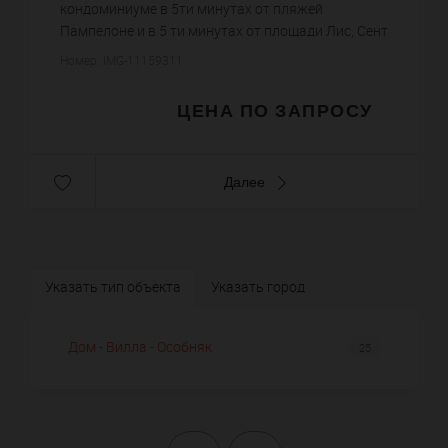
кондоминиуме в 5ти минутах от пляжей
Пампелоне и в 5 ти минутах от площади Лис, Сент
Тропе. Общая площадь 600 кв. метров, парк 60
Номер: IMG-11159311
соток со средиземноморскими растениям...
ЦЕНА ПО ЗАПРОСУ
Далее
Указать тип объекта
Указать город
Дом - Вилла - Особняк
25