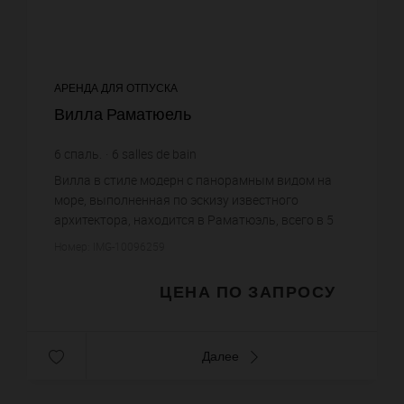
АРЕНДА ДЛЯ ОТПУСКА
Вилла Раматюель
6
спаль.
6
salles de bain
Вилла в стиле модерн с панорамным видом на
море, выполненная по эскизу известного
архитектора, находится в Раматюэль, всего в 5
мин езды до пляжей Памплон. Площадь виллы
Номер: IMG-10096259
составляет 600 кв.м., участка...
ЦЕНА ПО ЗАПРОСУ
Далее