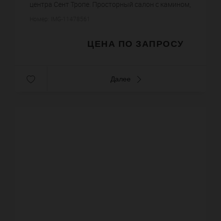
центра Сент Тропе. Просторный салон с камином,
столовая, оборудованная кухня. Главная
Номер: IMG-11478561
спальня с ванной комна...
ЦЕНА ПО ЗАПРОСУ
Далее