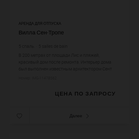
АРЕНДА ДЛЯ ОТПУСКА
Вилла Сен-Тропе
5
спаль.
5
salles de bain
В 200 метрах от площади Лис и пляжей,
красивый дом после ремонта. Интерьер дома
был выполнен известным архитектором Сент
Тропе. Гостиная, оборудованная кухня, 5 спален.
Номер: IMG-11478562
Сад со средиземноморскими ра...
ЦЕНА ПО ЗАПРОСУ
Далее