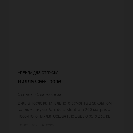
АРЕНДА ДЛЯ ОТПУСКА
Вилла Сен-Тропе
5
спаль.
5
salles de bain
Вилла после капитального ремонта в закрытом
кондоминиуме Parc de la Moutte, в 200 метрах от
песочного пляжа. Общая площадь около 250 кв.
метров, сад 30 соток. Салон, столовая с камином,
Номер: IMG-11478569
оборудованна...