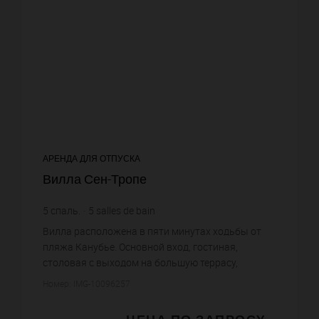
АРЕНДА ДЛЯ ОТПУСКА
Вилла Сен-Тропе
5
спаль.
5
salles de bain
Вилла расположена в пяти минутах ходьбы от
пляжа Канубье. Основной вход, гостиная,
столовая с выходом на большую террасу,
оборудованная кухня, 4 спальни и 4 ванные
Номер: IMG-10096257
комнаты На втором этаже главная спал...
ЦЕНА ПО ЗАПРОСУ