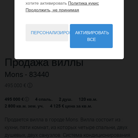
хотите активировать
Политика кукис
Продолжить, не принимая
ПЕРСОНАЛИЗИРОВАТЬ
АКТИВИРОВАТЬ
ВСЕ
Продажа
виллы
Mons
- 83440
495 000 €
495 000 €
4
спаль.
2
душ.
120
кв.м.
2 800
кв.м. зем. уч.
4 125 €
цена за кв.м.
Продается вилла в городе Mons. Вилла состоит из :
кухни, пяти комнат, из которых четыре спальни, двух
душевых, двух санузлов. Система кондиционирования.