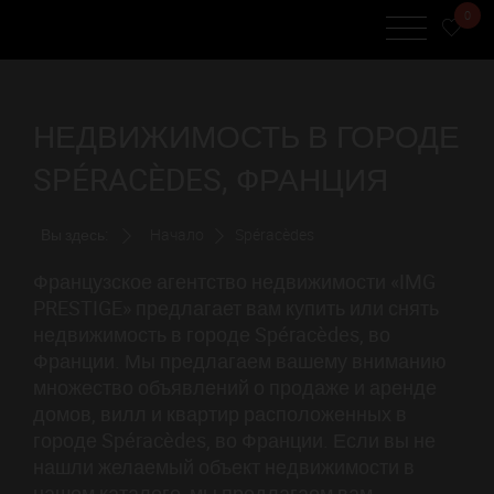
0
НЕДВИЖИМОСТЬ В ГОРОДЕ
SPÉRACÈDES, ФРАНЦИЯ
Вы здесь:
Начало
Spéracèdes
Французское агентство недвижимости «IMG
PRESTIGE» предлагает вам купить или снять
недвижимость в городе Spéracèdes, во
Франции. Мы предлагаем вашему вниманию
множество объявлений о продаже и аренде
домов, вилл и квартир расположенных в
городе Spéracèdes, во Франции. Если вы не
нашли желаемый объект недвижимости в
нашем каталоге, мы предлагаем вам