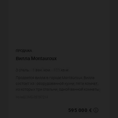
ПРОДАЖА
Вилла Montauroux
3
спаль.
1
ван. ком.
111
кв.м.
1 348
кв.м. зем. уч.
5 360,36 €
цена за кв.м.
Продается вилла в городе Montauroux. Вилла
состоит из : оборудованной кухни, пяти комнат,
из которых три спальни, одной ванной комнаты,
двух санузлов. Жилая площадь виллы примерно :
Номер: IMG-28797214
111 m². Участок з...
595 000 €