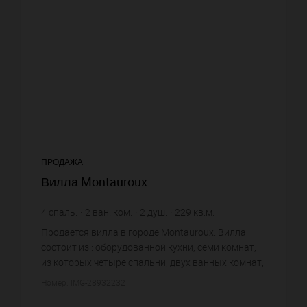
ПРОДАЖА
Вилла Montauroux
4
спаль.
2
ван. ком.
2
душ.
229
кв.м.
13 131
кв.м. зем. уч.
5 458,52 €
цена за кв.м.
Продается вилла в городе Montauroux. Вилла
состоит из : оборудованной кухни, семи комнат,
из которых четыре спальни, двух ванных комнат,
двух душевых, трех санузлов. Жилая площадь
Номер: IMG-28932232
виллы примерно : 22...