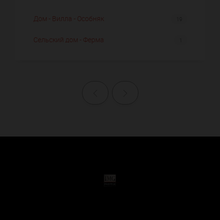
Дом - Вилла - Особняк
19
Сельский дом - Ферма
1
Назад
Далее