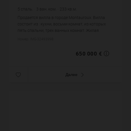
5
спаль.
3
ван. ком.
233
кв.м.
3 331
кв.м. зем. уч.
2 789,7 €
цена за кв.м.
Продается вилла в городе Montauroux. Вилла
состоит из : кухни, восьми комнат, из которых
пять спальни, трех ванных комнат. Жилая
площадь виллы примерно : 233 m². Участок
Номер: IMG-32493998
земли: 33.31 сот. Бассейн. Па...
650 000 €
Далее