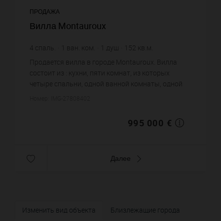
ПРОДАЖА
Вилла Montauroux
4
спаль.
1
ван. ком.
1
душ
152
кв.м.
2 000
кв.м. зем. уч.
6 546,05 €
цена за кв.м.
Продается вилла в городе Montauroux. Вилла
состоит из : кухни, пяти комнат, из которых
четыре спальни, одной ванной комнаты, одной
душевой, одного санузла. Жилая площадь виллы
Номер: IMG-27808402
примерно : 152 m². Учас...
995 000 €
Далее
Изменить вид объекта
Близлежащие города