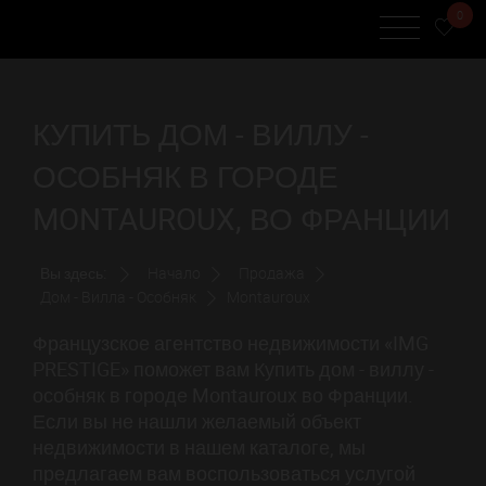
0
КУПИТЬ ДОМ - ВИЛЛУ -
ОСОБНЯК В ГОРОДЕ
MONTAUROUX, ВО ФРАНЦИИ
Вы здесь:
Начало
Продажа
Дом - Вилла - Особняк
Montauroux
Французское агентство недвижимости «IMG
PRESTIGE» поможет вам Купить дом - виллу -
особняк в городе Montauroux во Франции.
Если вы не нашли желаемый объект
недвижимости в нашем каталоге, мы
предлагаем вам воспользоваться услугой