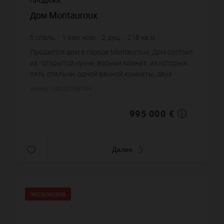
ПРОДАЖА
Дом Montauroux
5
спаль.
1
ван. ком.
2
душ.
218
кв.м.
2 500
кв.м. зем. уч.
4 564,22 €
цена за кв.м.
Продается дом в городе Montauroux. Дом состоит
из : открытой кухни, восьми комнат, из которых
пять спальни, одной ванной комнаты, двух
душевых. Жилая площадь дома примерно : 218
Номер: IMG-30168144
m². Участок земли: 25...
995 000 €
Далее
ЭКСКЛЮЗИВ