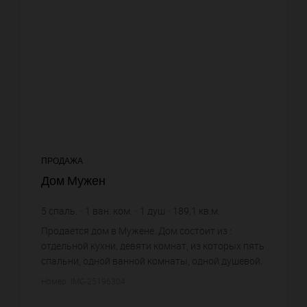
ПРОДАЖА
Дом Мужен
5
спаль.
1
ван. ком.
1
душ
189,1
кв.м.
6 848,23 €
цена за кв.м.
Продается дом в Мужене. Дом состоит из :
отдельной кухни, девяти комнат, из которых пять
спальни, одной ванной комнаты, одной душевой.
Жилая площадь дома примерно : 189 m². Бассейн.
Номер: IMG-25196304
Паркинг. Постройк...