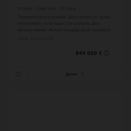
3
спаль.
2
ван. ком.
121
кв.м.
7 016,53 €
цена за кв.м.
Продается дом в Мужене. Дом состоит из : кухни,
пяти комнат, из которых три спальни, двух
ванных комнат. Жилая площадь дома примерно :
121 m². Бассейн. Цена объекта 849 000 €. ...
Номер: IMG-32234180
849 000 €
Далее