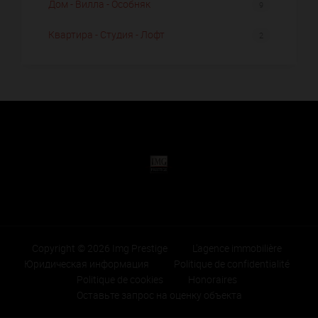
Дом - Вилла - Особняк
9
Квартира - Студия - Лофт
2
Copyright © 2026 Img Prestige
L'agence immobilière
Юридическая информация
Politique de confidentialité
Politique de cookies
Honoraires
Оставьте запрос на оценку объекта