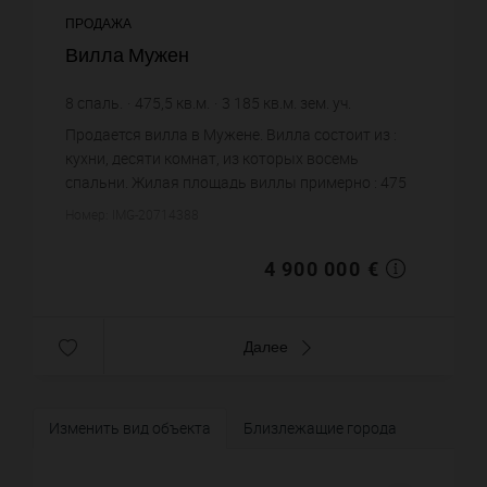
ПРОДАЖА
Вилла Мужен
8
спаль.
475,5
кв.м.
3 185
кв.м. зем. уч.
10 304,94 €
цена за кв.м.
Продается вилла в Мужене. Вилла состоит из :
кухни, десяти комнат, из которых восемь
спальни. Жилая площадь виллы примерно : 475
m². Участок земли: 31.85 сот. Бассейн. Паркинг.
Номер: IMG-20714388
Постройка 1951 года. Ц...
4 900 000 €
Далее
Изменить вид объекта
Близлежащие города