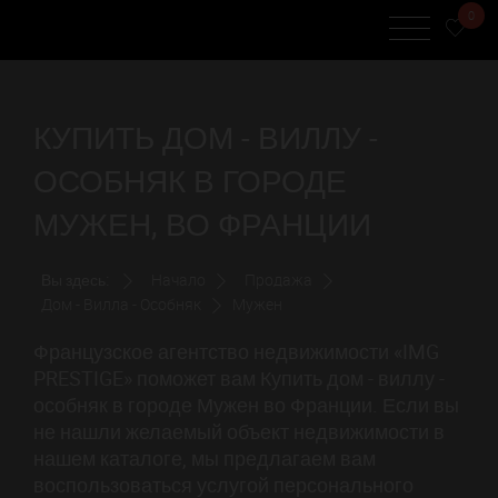
0
КУПИТЬ ДОМ - ВИЛЛУ -
ОСОБНЯК В ГОРОДЕ
МУЖЕН, ВО ФРАНЦИИ
Вы здесь:
Начало
Продажа
Дом - Вилла - Особняк
Мужен
Французское агентство недвижимости «IMG
PRESTIGE» поможет вам Купить дом - виллу -
особняк в городе Мужен во Франции. Если вы
не нашли желаемый объект недвижимости в
нашем каталоге, мы предлагаем вам
воспользоваться услугой персонального