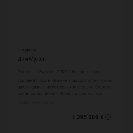
ПРОДАЖА
Дом Мужен
3
спаль.
164
кв.м.
8 506,1 €
цена за кв.м.
Продается дом в Мужене. Дом состоит из : кухни,
шести комнат, из которых три спальни. Система
кондиционирования. Жилая площадь дома
примерно : 164 m². Цена объекта 1 395 000 €. ...
Номер: IMG-31753150
1 395 000 €