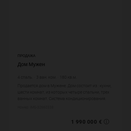
ПРОДАЖА
Дом Мужен
4
спаль.
3
ван. ком.
180
кв.м.
11 055,56 €
цена за кв.м.
Продается дом в Мужене. Дом состоит из : кухни,
шести комнат, из которых четыре спальни, трех
ванных комнат. Система кондиционирования.
Жилая площадь дома примерно : 180 m². Бассейн.
Номер: IMG-32660338
Паркинг. Цена об...
1 990 000 €