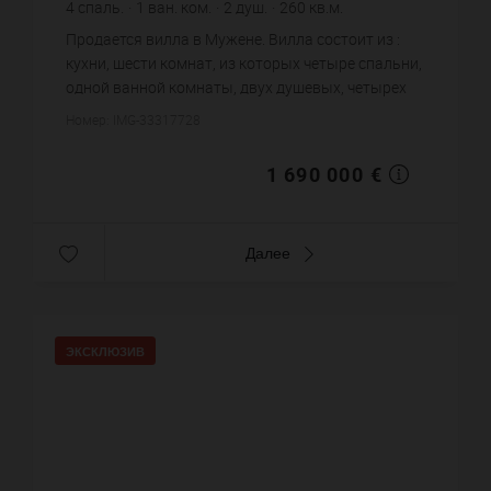
4
спаль.
1
ван. ком.
2
душ.
260
кв.м.
6 500 €
цена за кв.м.
Продается вилла в Мужене. Вилла состоит из :
кухни, шести комнат, из которых четыре спальни,
одной ванной комнаты, двух душевых, четырех
санузлов. Жилая площадь виллы примерно : 260
Номер: IMG-33317728
m². Хороший вид. ...
1 690 000 €
Далее
ЭКСКЛЮЗИВ