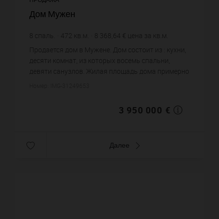
Дом Мужен
8
спаль.
472
кв.м.
8 368,64 €
цена за кв.м.
Продается дом в Мужене. Дом состоит из : кухни,
десяти комнат, из которых восемь спальни,
девяти санузлов. Жилая площадь дома примерно
: 472 m². Бассейн. Цена объекта 3 950 000 €. ...
Номер: IMG-31249653
3 950 000 €
Далее