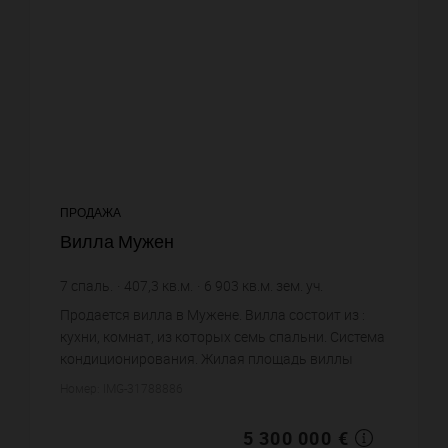
ПРОДАЖА
Вилла Мужен
7
спаль.
407,3
кв.м.
6 903
кв.м. зем. уч.
13 012,52 €
цена за кв.м.
Продается вилла в Мужене. Вилла состоит из :
кухни, комнат, из которых семь спальни. Система
кондиционирования. Жилая площадь виллы
примерно : 407 m². Участок земли: 69.03 сот.
Номер: IMG-31788886
Хороший вид. Бассейн....
5 300 000 €