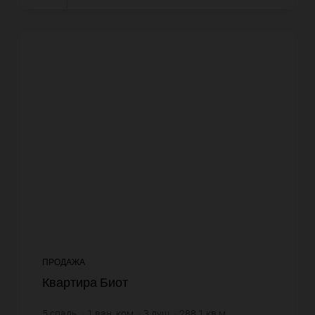
ПРОДАЖА
Квартира Биот
5
спаль.
1
ван. ком.
3
душ.
288,1
кв.м.