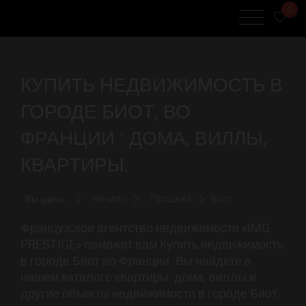
0
КУПИТЬ НЕДВИЖИМОСТЬ В
ГОРОДЕ БИОТ, ВО
ФРАНЦИИ : ДОМА, ВИЛЛЫ,
КВАРТИРЫ.
Вы здесь:
Начало
Продажа
Биот
Французское агентство недвижимости «IMG
PRESTIGE» поможет вам Купить недвижимость
в городе Биот во Франции. Вы найдете в
нашем каталоге квартиры, дома, виллы и
другие объекты недвижимости в городе Биот.