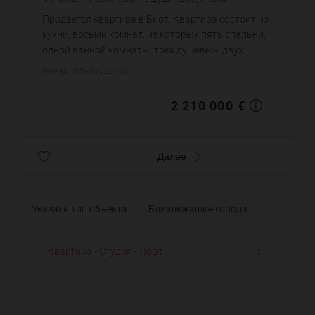
7 670,95 €
цена за кв.м.
Продается квартира в Биот. Квартира состоит из :
кухни, восьми комнат, из которых пять спальни,
одной ванной комнаты, трех душевых, двух
санузлов. Жилая площадь квартиры примерно :
Номер: IMG-33028426
288 m². Бассейн. П...
2 210 000 €
Далее
Указать тип объекта
Близлежащие города
Квартира - Студия - Лофт
3