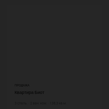
ПРОДАЖА
Квартира Биот
3
спаль.
2
ван. ком.
138,3
кв.м.
7 809,11 €
цена за кв.м.