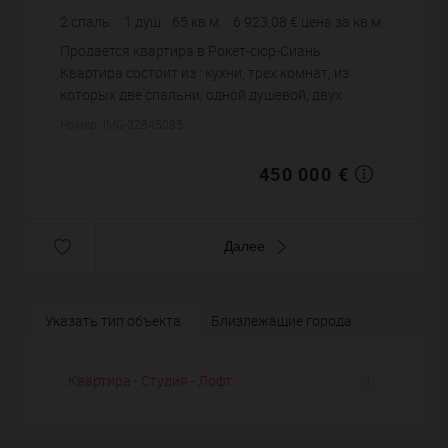
2
спаль.
1
душ
65
кв.м.
6 923,08 €
цена за кв.м.
Продается квартира в Рокет-сюр-Сиань.
Квартира состоит из : кухни, трех комнат, из
которых две спальни, одной душевой, двух
санузлов. Жилая площадь квартиры примерно :
Номер: IMG-32845085
65 m². Паркинг. Цена объекта 45...
450 000 €
Далее
Указать тип объекта
Близлежащие города
Квартира - Студия - Лофт
1