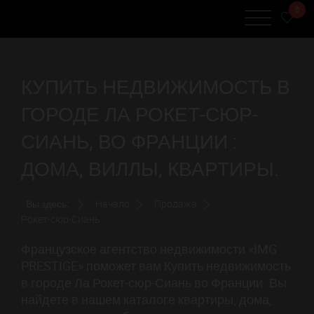
0
КУПИТЬ НЕДВИЖИМОСТЬ В
ГОРОДЕ ЛА РОКЕТ-СЮР-
СИАНЬ, ВО ФРАНЦИИ :
ДОМА, ВИЛЛЫ, КВАРТИРЫ.
Вы здесь:
Начало
Продажа
Рокет-сюр-Сиань
Французское агентство недвижимости «IMG
PRESTIGE» поможет вам Купить недвижимость
в городе Ла Рокет-сюр-Сиань во Франции. Вы
найдете в нашем каталоге квартиры, дома,