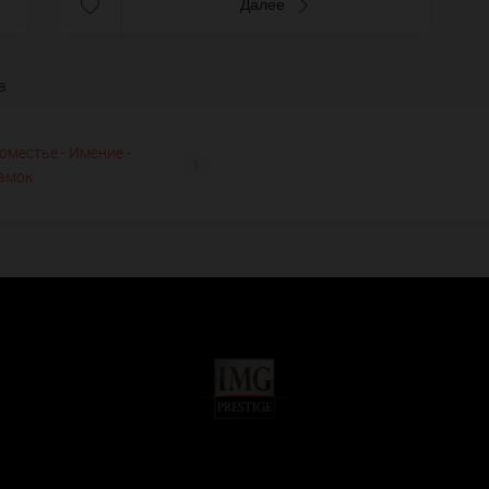
Далее
а
оместье - Имение -
1
амок