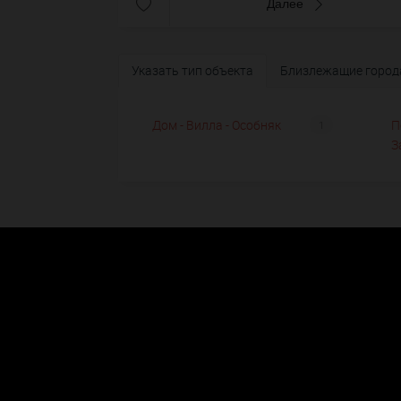
Далее
Указать тип объекта
Близлежащие город
Дом - Вилла - Особняк
П
1
З