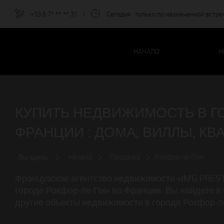
+33.6.7*.**.**.31
|
Сегодня
: только по назначенной встре
НАЧАЛО
Н
КУПИТЬ НЕДВИЖИМОСТЬ В ГО
ФРАНЦИИ : ДОМА, ВИЛЛЫ, КВ
Вы здесь:
Начало
Продажа
Рокфор-ле-Пин
Французское агентство недвижимости «IMG PREST
городе Рокфор-ле-Пин во Франции. Вы найдете в 
другие объекты недвижимости в городе Рокфор-л