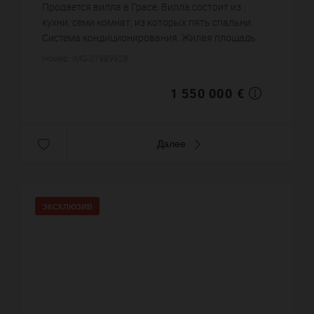
6 458,33 €
цена за кв.м.
Продается вилла в Грасе. Вилла состоит из :
кухни, семи комнат, из которых пять спальни.
Система кондиционирования. Жилая площадь
виллы примерно : 240 m². Участок земли: 93.5 сот.
Номер: IMG-31989928
Бассейн. Паркинг. Ц...
1 550 000 €
Далее
ЭКСКЛЮЗИВ