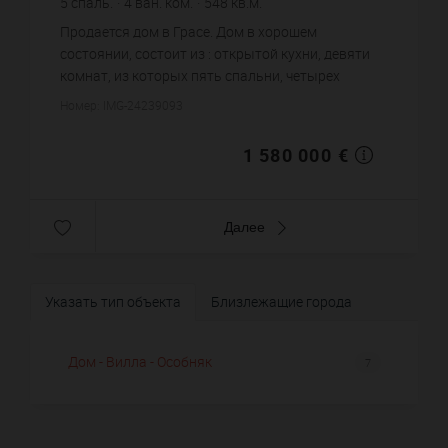
5
спаль.
4
ван. ком.
548
кв.м.
2 883,21 €
цена за кв.м.
Продается дом в Грасе. Дом в хорошем
состоянии, состоит из : открытой кухни, девяти
комнат, из которых пять спальни, четырех
ванных комнат. Жилая площадь дома примерно :
Номер: IMG-24239093
548 m². Хороший вид. Бассейн...
1 580 000 €
Далее
Указать тип объекта
Близлежащие города
Дом - Вилла - Особняк
7