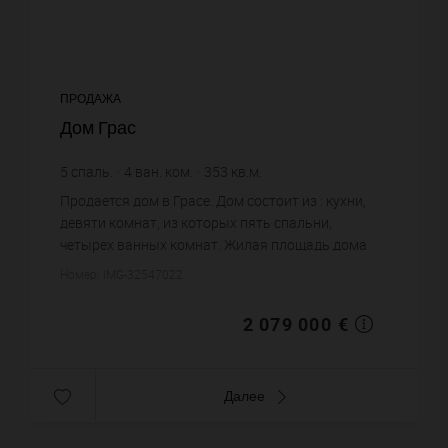
ПРОДАЖА
Дом Грас
5
спаль.
4
ван. ком.
353
кв.м.
5 889,52 €
цена за кв.м.
Продается дом в Грасе. Дом состоит из : кухни,
девяти комнат, из которых пять спальни,
четырех ванных комнат. Жилая площадь дома
примерно : 353 m². Бассейн. Паркинг. Цена
Номер: IMG-32547022
объекта 2 079 000 €. ...
2 079 000 €
Далее