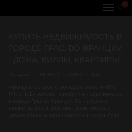
0
КУПИТЬ НЕДВИЖИМОСТЬ В
ГОРОДЕ ГРАС, ВО ФРАНЦИИ
: ДОМА, ВИЛЛЫ, КВАРТИРЫ.
Вы здесь:
Начало
Продажа
Грас
Французское агентство недвижимости «IMG
PRESTIGE» поможет вам Купить недвижимость
в городе Грас во Франции. Вы найдете в
нашем каталоге квартиры, дома, виллы и
другие объекты недвижимости в городе Грас.