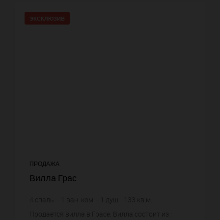
ЭКСКЛЮЗИВ
ПРОДАЖА
Вилла Грас
4
спаль.
1
ван. ком.
1
душ
133
кв.м.
750
кв.м. зем. уч.
5 601,5 €
цена за кв.м.
Продается вилла в Грасе. Вилла состоит из :