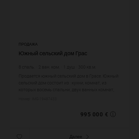
ПРОДАЖА
Южный сельский дом Грас
8
спаль.
2
ван. ком.
1
душ
300
кв.м.
3 316,67 €
цена за кв.м.
Продается южный сельский дом в Грасе. Южный
сельский дом состоит из : кухни, комнат, из
которых восемь спальни, двух ванных комнат,
одной душевой. Жилая площадь южного
Номер: IMG-19487433
сельского дома примерно : 300 ...
995 000 €
Далее