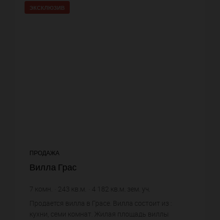
ЭКСКЛЮЗИВ
ПРОДАЖА
Вилла Грас
7
комн.
243
кв.м.
4 182
кв.м. зем. уч.
9 053,5 €
цена за кв.м.
Продается вилла в Грасе. Вилла состоит из :
кухни, семи комнат. Жилая площадь виллы