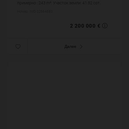
примерно : 243 m². Участок земли: 41.82 сот.
Бассейн. Паркинг. Цена объекта 2 200 000 €. ...
Номер: IMG-32664683
2 200 000 €
Далее