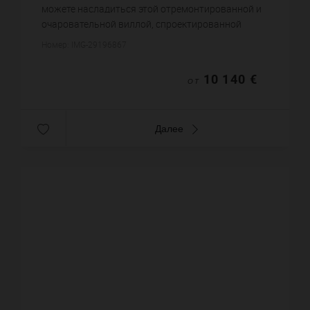
можете насладиться этой отремонтированной и
очаровательной виллой, спроектированной
архитектором, доступной для сезонной аренды,
Номер: IMG-29196867
расположенной в популярном р...
10 140 €
ОТ
Далее