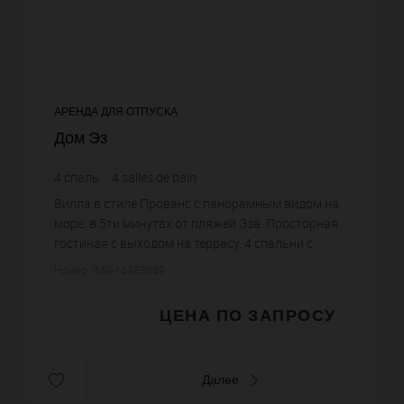
АРЕНДА ДЛЯ ОТПУСКА
Дом Эз
4
спаль.
4
salles de bain
Вилла в стиле Прованс с панорамным видом на
море, в 5ти минутах от пляжей Эза. Просторная
гостиная с выходом на террасу, 4 спальни с
ванными комнатами. Сад 1200 кв. метров,
Номер: IMG-16483889
подогреваемый бассейн, га...
ЦЕНА ПО ЗАПРОСУ
Далее