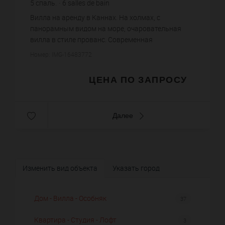
5
спаль.
6
salles de bain
Вилла на аренду в Каннах. На холмах, с
панорамным видом на море, очаровательная
вилла в стиле прованс. Современная
оборудованная кухня, 5 спален с ванными
Номер: IMG-16483772
комнатами, терраса 36 кв метров, сауна, ба...
ЦЕНА ПО ЗАПРОСУ
Далее
Изменить вид объекта
Указать город
Дом - Вилла - Особняк
37
Квартира - Студия - Лофт
3