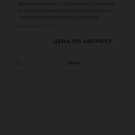
Великолепная вилла с 8 спальнями, отделанный
по самым высоким стандартам, расположен в
популярном районе Мон'Азур в Вал'Азур,
недалеко от деревни Вальбонн на Лазурном
Номер: IMG-21569542
берегу. Мон-д'Азур...
ЦЕНА ПО ЗАПРОСУ
Далее