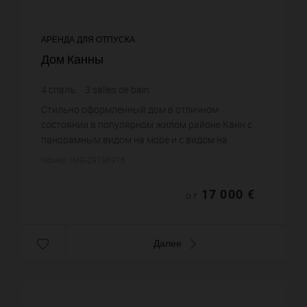
АРЕНДА ДЛЯ ОТПУСКА
Дом Канны
4
спаль.
3
salles de bain
Стильно оформленный дом в отличном
состоянии в популярном жилом районе Канн с
панорамным видом на море и с видом на
Леринские острова. Расположенная на двух
Номер: IMG-29196916
уровнях, вилла состоит из холла, гостевого ...
17 000 €
ОТ
Далее