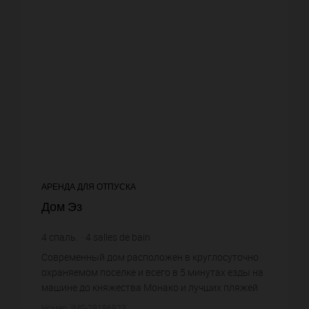
АРЕНДА ДЛЯ ОТПУСКА
Дом Эз
4
спаль.
4
salles de bain
Современный дом расположен в круглосуточно
охраняемом поселке и всего в 5 минутах езды на
машине до княжества Монако и лучших пляжей
Лазурного Берега. Вы оцените спокойствие и
Номер: IMG-29196923