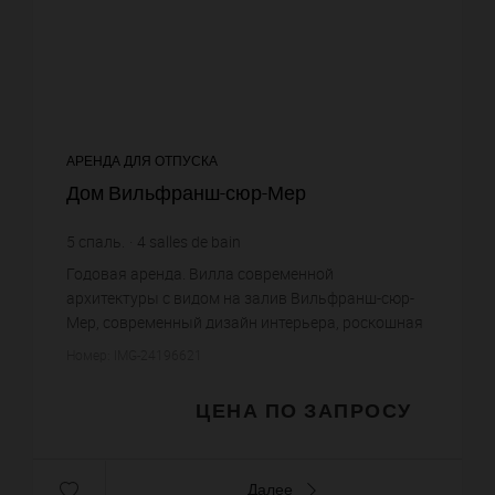
АРЕНДА ДЛЯ ОТПУСКА
Дом Вильфранш-сюр-Мер
5
спаль.
4
salles de bain
Годовая аренда. Вилла современной
архитектуры с видом на залив Вильфранш-сюр-
Мер, современный дизайн интерьера, роскошная
отделка ландшафтных садов с пейзажным
Номер: IMG-24196621
бассейном и панорамным видом на Кап-Ферр...
ЦЕНА ПО ЗАПРОСУ
Далее