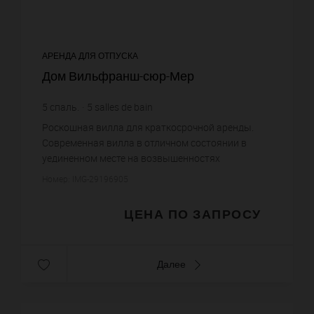
АРЕНДА ДЛЯ ОТПУСКА
Дом Вильфранш-сюр-Мер
5
спаль.
5
salles de bain
Роскошная вилла для краткосрочной аренды.
Современная вилла в отличном состоянии в
уединенном месте на возвышенностях
Вильфранш-сюр-Мер, откуда открывается
Номер: IMG-29196905
впечатляющий вид на море и полуостров Сен-
Жа...
ЦЕНА ПО ЗАПРОСУ
Далее