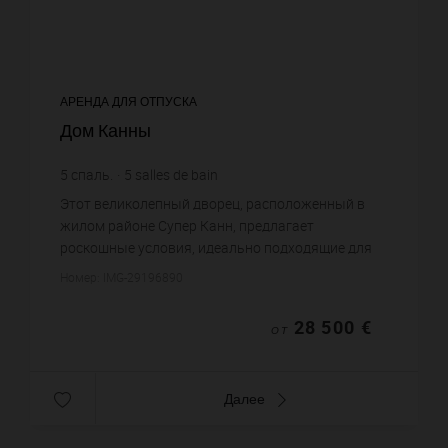
АРЕНДА ДЛЯ ОТПУСКА
Дом Канны
5
спаль.
5
salles de bain
Этот великолепный дворец, расположенный в
жилом районе Супер Канн, предлагает
роскошные условия, идеально подходящие для
отпуска или профессиональных мероприятий.
Номер: IMG-29196890
Это поместье состоит из величественно...
28 500 €
ОТ
Далее