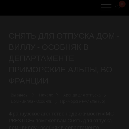
0
СНЯТЬ ДЛЯ ОТПУСКА ДОМ -
ВИЛЛУ - ОСОБНЯК В
ДЕПАРТАМЕНТЕ
ПРИМОРСКИЕ-АЛЬПЫ, ВО
ФРАНЦИИ
Вы здесь:
Начало
Аренда для отпуска
Дом - Вилла - Особняк
Приморские-Альпы (06)
Французское агентство недвижимости «IMG
PRESTIGE» поможет вам Снять для отпуска
дом - виллу - особняк в департаменте