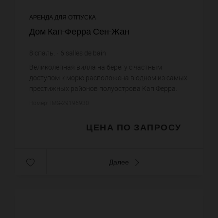
АРЕНДА ДЛЯ ОТПУСКА
Дом Кап-Ферра Сен-Жан
8
спаль.
6
salles de bain
Великолепная вилла на берегу с частным
доступом к морю расположена в одном из самых
престижных районов полуострова Кап Ферра.
Вилла с 6 роскошными сьютами и и панорамным
Номер: IMG-29196930
видом на Средиземное море. Вил...
ЦЕНА ПО ЗАПРОСУ
Далее