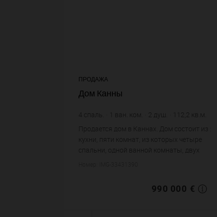
ПРОДАЖА
Дом Канны
4
спаль.
1
ван. ком.
2
душ.
112,2
кв.м.
300
кв.м. зем. уч.
Продается дом в Каннах. Дом состоит из :
8 823,53 €
цена за кв.м.
кухни, пяти комнат, из которых четыре
спальни, одной ванной комнаты, двух
душевых, четырех санузлов. Жилая
Номер: IMG-33431390
площадь дома примерно : 112 m². Участок
земли: 3 со...
990 000 €