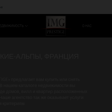
че
ЕДВИЖИМОСТЬ
О НАС
КИЕ-АЛЬПЫ, ФРАНЦИЯ
IGE» предлагает вам купить или снять
 В нашем каталоге недвижимости вы
де домов, вилл и квартир расположенных
аше агентство так же оказывает услуги
м критериям.