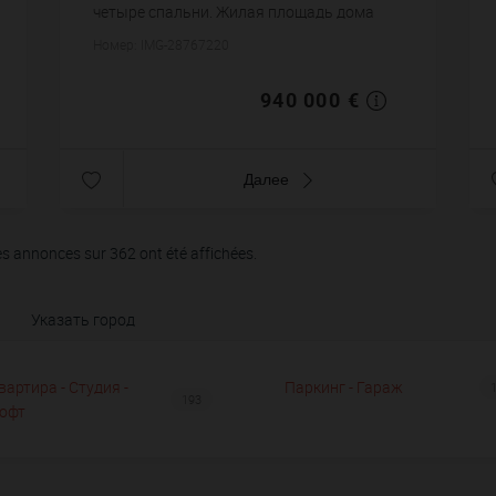
четыре спальни. Жилая площадь дома
примерно : 180 m². Хороший вид. Паркинг.
Номер: IMG-28767220
Постройка 1930 года. Цена объекта 940
000 €. ...
940 000 €
Далее
es annonces sur 362 ont été affichées.
Указать город
вартира - Студия -
Паркинг - Гараж
193
офт