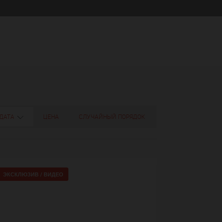
ДАТА
ЦЕНА
СЛУЧАЙНЫЙ ПОРЯДОК
ЭКСКЛЮЗИВ /
ВИДЕО
7+
voir plu