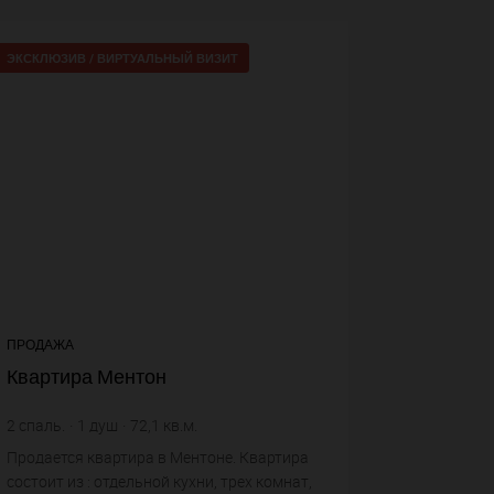
ЭКСКЛЮЗИВ /
ВИРТУАЛЬНЫЙ ВИЗИТ
7+
voir plu
ПРОДАЖА
Квартира Ментон
2
спаль.
1
душ
72,1
кв.м.
6 643,55 €
цена за кв.м.
Продается квартира в Ментоне. Квартира
состоит из : отдельной кухни, трех комнат,