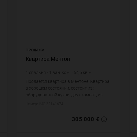
ПРОДАЖА
Квартира Ментон
1
спальня
1
ван. ком.
54,5
кв.м.
5 596,33 €
цена за кв.м.
Продается квартира в Ментоне. Квартира
в хорошем состоянии, состоит из :
оборудованной кухни, двух комнат, из
которых одна спальня, одной ванной
Номер: IMG-32141674
комнаты, одного санузла. Система
кондиционирования. Ж...
305 000 €