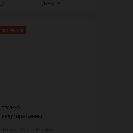
Далее
ЭКСКЛЮЗИВ
26+
voi
ПРОДАЖА
Квартира Канны
4
спаль.
2
душ.
92,7
кв.м.