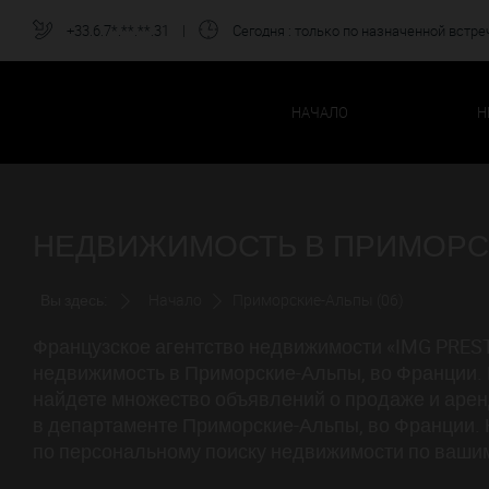
+33.6.7*.**.**.31
|
Сегодня
: только по назначенной встре
НАЧАЛО
Н
НЕДВИЖИМОСТЬ В ПРИМОРС
Вы здесь:
Начало
Приморские-Альпы (06)
Французское агентство недвижимости «IMG PREST
недвижимость в Приморские-Альпы, во Франции.
найдете множество объявлений о продаже и арен
в департаменте Приморские-Альпы, во Франции. Н
по персональному поиску недвижимости по ваши