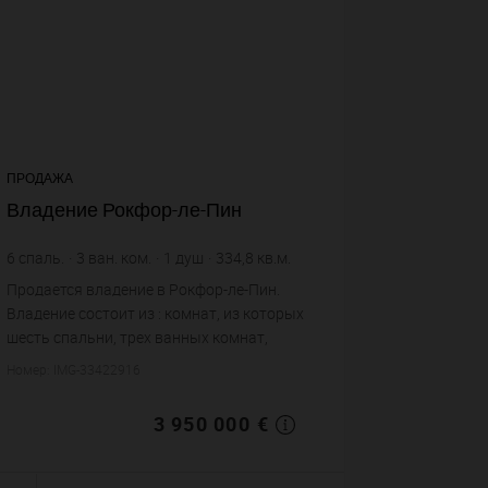
ПРОДАЖА
Владение Рокфор-ле-Пин
6
спаль.
3
ван. ком.
1
душ
334,8
кв.м.
17 000
кв.м. зем. уч.
Продается владение в Рокфор-ле-Пин.
11 798,09 €
цена за кв.м.
Владение состоит из : комнат, из которых
шесть спальни, трех ванных комнат,
одной душевой, четырех санузлов. Жилая
Номер: IMG-33422916
площадь владения примерно : 334 m².
Участок земл...
3 950 000 €