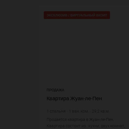
ЭКСКЛЮЗИВ /
ВИРТУАЛЬНЫЙ ВИЗИТ
ПРОДАЖА
Квартира Жуан-ле-Пен
1
спальня
1
ван. ком.
29,2
кв.м.
8 219,18 €
цена за кв.м.
Продается квартира в Жуан-ле-Пен.
Квартира состоит из : кухни, двух комнат,