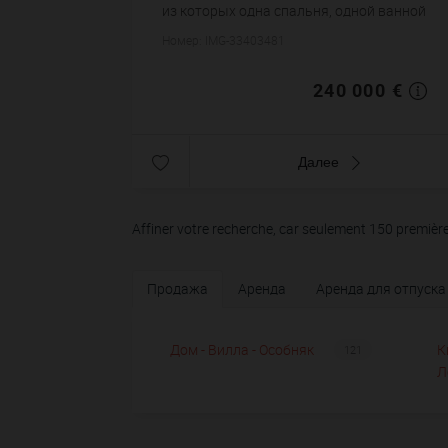
из которых одна спальня, одной ванной
комнаты, одного санузла. Жилая площадь
Номер: IMG-33403481
квартиры примерно : 29 m². Паркинг.
Постройка ...
240 000 €
Далее
Affiner votre recherche, car seulement 150 premièr
Продажа
Аренда
Аренда для отпуска
Дом - Вилла - Особняк
К
121
Л