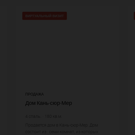
ВИРТУАЛЬНЫЙ ВИЗИТ
ПРОДАЖА
Дом Кань-сюр-Мер
4
спаль.
180
кв.м.
5 222,22 €
цена за кв.м.
Продается дом в Кань-сюр-Мер. Дом
состоит из : семи комнат, из которых