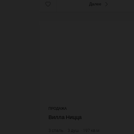
Далее
ПРОДАЖА
Вилла Ницца
3
спаль.
3
душ.
197
кв.м.