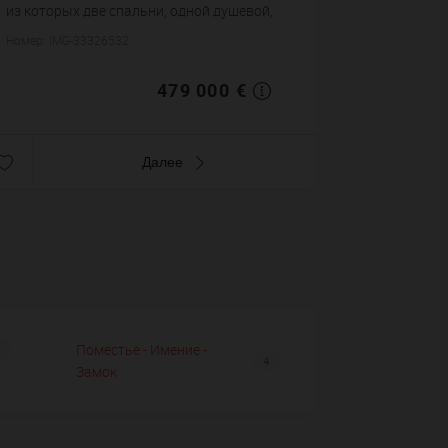
из которых две спальни, одной душевой,
одного санузла. Система
Номер: IMG-33326532
кондиционирования. Жилая площадь
квартиры примерно : 7...
479 000 €
Далее
Поместье - Имение -
1
4
Замок