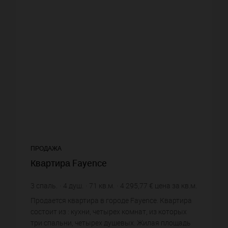
ПРОДАЖА
Квартира Fayence
3
спаль.
4
душ.
71
кв.м.
4 295,77 €
цена за кв.м.
Продается квартира в городе Fayence. Квартира
состоит из : кухни, четырех комнат, из которых
три спальни, четырех душевых. Жилая площадь