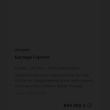
ПРОДАЖА
Бастида Fayence
5
спаль.
200
кв.м.
4 200 €
цена за кв.м.
Продается бастида в городе Fayence. Бастида
состоит из : оборудованной кухни, шести комнат,
из которых пять спальни. Жилая площадь
бастиды примерно : 200 m². Бассейн. Паркинг.
Номер: IMG-32608138
Цена объекта 840 000&nb...
840 000 €