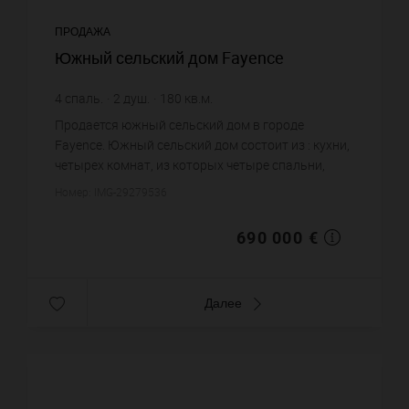
ПРОДАЖА
Южный сельский дом Fayence
4
спаль.
2
душ.
180
кв.м.
3 833,33 €
цена за кв.м.
Продается южный сельский дом в городе
Fayence. Южный сельский дом состоит из : кухни,
четырех комнат, из которых четыре спальни,
двух душевых, двух санузлов. Жилая площадь
Номер: IMG-29279536
южного сельского дома приме...
690 000 €
Далее