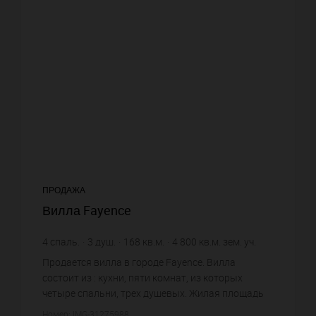
ПРОДАЖА
Вилла Fayence
4
спаль.
3
душ.
168
кв.м.
4 800
кв.м. зем. уч.
4 732,14 €
цена за кв.м.
Продается вилла в городе Fayence. Вилла
состоит из : кухни, пяти комнат, из которых
четыре спальни, трех душевых. Жилая площадь
виллы примерно : 168 m². Участок земли: 48 сот.
Номер: IMG-31275988