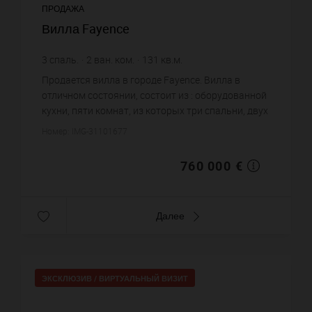
ПРОДАЖА
Вилла Fayence
3
спаль.
2
ван. ком.
131
кв.м.
1 470
кв.м. зем. уч.
5 801,53 €
цена за кв.м.
Продается вилла в городе Fayence. Вилла в
отличном состоянии, состоит из : оборудованной
кухни, пяти комнат, из которых три спальни, двух
ванных комнат. Жилая площадь виллы примерно
Номер: IMG-31101677
: 131 m². Участо...
760 000 €
Далее
ЭКСКЛЮЗИВ /
ВИРТУАЛЬНЫЙ ВИЗИТ