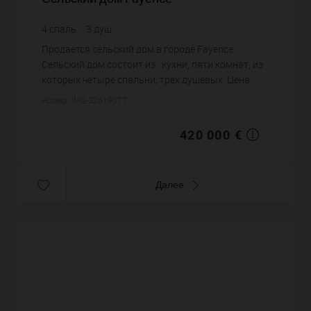
4
спаль.
3
душ.
Продается сельский дом в городе Fayence.
Сельский дом состоит из : кухни, пяти комнат, из
которых четыре спальни, трех душевых. Цена
объекта 420 000 €. ...
Номер: IMG-32619077
420 000 €
Далее