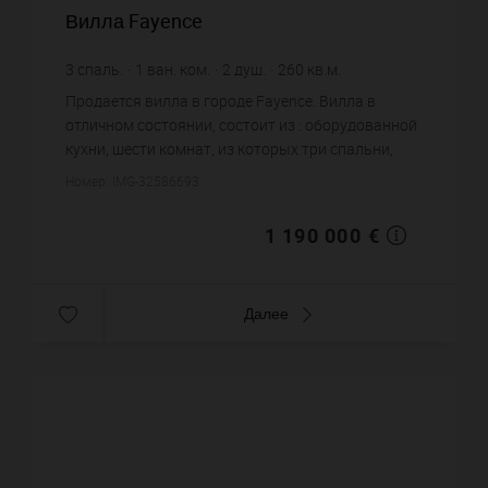
Вилла Fayence
3
спаль.
1
ван. ком.
2
душ.
260
кв.м.
3 800
кв.м. зем. уч.
4 576,92 €
цена за кв.м.
Продается вилла в городе Fayence. Вилла в
отличном состоянии, состоит из : оборудованной
кухни, шести комнат, из которых три спальни,
одной ванной комнаты, двух душевых, четырех
Номер: IMG-32586693
санузлов. Жилая площ...
1 190 000 €
Далее