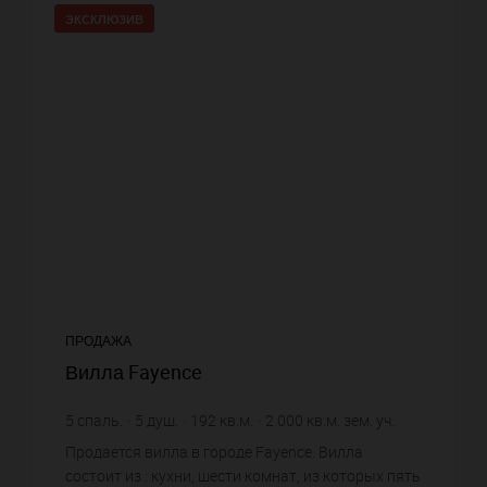
ЭКСКЛЮЗИВ
ПРОДАЖА
Вилла Fayence
5
спаль.
5
душ.
192
кв.м.
2 000
кв.м. зем. уч.
3 619,79 €
цена за кв.м.
Продается вилла в городе Fayence. Вилла
состоит из : кухни, шести комнат, из которых пять