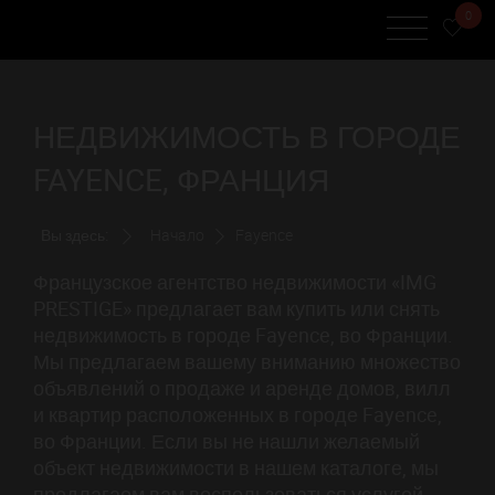
0
НЕДВИЖИМОСТЬ В ГОРОДЕ
FAYENCE, ФРАНЦИЯ
Вы здесь:
Начало
Fayence
Французское агентство недвижимости «IMG
PRESTIGE» предлагает вам купить или снять
недвижимость в городе Fayence, во Франции.
Мы предлагаем вашему вниманию множество
объявлений о продаже и аренде домов, вилл
и квартир расположенных в городе Fayence,
во Франции. Если вы не нашли желаемый
объект недвижимости в нашем каталоге, мы
предлагаем вам воспользоваться услугой