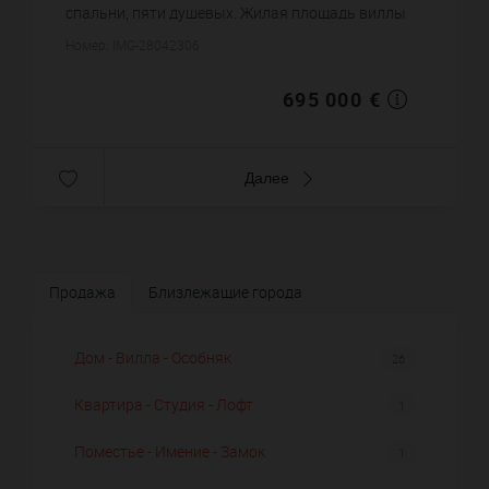
спальни, пяти душевых. Жилая площадь виллы
примерно : 192 m². Участок земли: 20 сот.
Номер: IMG-28042306
Бассейн. Цена объекта 69...
695 000 €
Далее
Продажа
Близлежащие города
Дом - Вилла - Особняк
26
Квартира - Студия - Лофт
1
Поместье - Имение - Замок
1