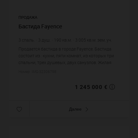
ПРОДАЖА
Бастида Fayence
3
спаль.
3
душ.
190
кв.м.
3 005
кв.м. зем. уч.
6 552,63 €
цена за кв.м.
Продается бастида в городе Fayence. Бастида
состоит из : кухни, пяти комнат, из которых три
спальни, трех душевых, двух санузлов. Жилая
площадь бастиды примерно : 190 m². Участок
Номер: IMG-32306798
земли: 30.05 сот. Ба...
1 245 000 €
Далее