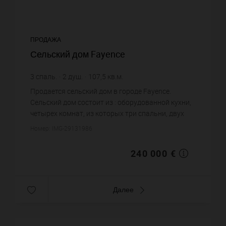
ПРОДАЖА
Сельский дом Fayence
3
спаль.
2
душ.
107,5
кв.м.
2 232,56 €
цена за кв.м.
Продается сельский дом в городе Fayence.
Сельский дом состоит из : оборудованной кухни,
четырех комнат, из которых три спальни, двух
душевых, двух санузлов. Жилая площадь
Номер: IMG-29131986
сельского дома примерно : 10...
240 000 €
Далее